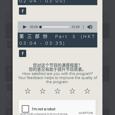
《寻找创科的故事》第6集 /
02:04 - 03:00)
19
seconds
《建造群英安全手册》第6集
0
seconds
00:00
1:56:59
of
0
1
06/08/2026 - 足本 Full (HKT
seconds
00:00
31:09
hour,
of
01:30 - 03:35)
56
31
第三部份 Part 3 (HKT
minutes,
minutes,
59
03:04 - 03:35)
9
seconds
seconds
0
seconds
00:00
30:00
of
您对这个节目的满意程度？
30
您的意见有助于提升节目质素。
第一部份 Part 1 (HKT 01:30 -
minutes,
How satisfied are you with this program?
02:00)
0
Your feedback helps to improve the quality of
seconds
the program.
☆
☆
☆
☆
☆
0
seconds
00:00
56:09
of
56
第二部份 Part 2 (HKT 02:04 -