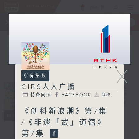
ENG
/
繁
×
全新 RTHK On The Go
取得
一手掌握 RTHK 电台、电视节目
X
所有集数
CIBS人人广播
特备网页
FACEBOOK
联络
CIBS人人广播
电台直播
《创科新浪潮》第7集
特备网页
FACEBOOK
联络
所有集数
/《非遗「武」道馆》
第7集