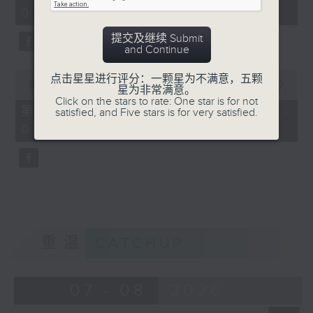
minutes,
03:00)
9
seconds
提交及继续 Submit
and Continue
0
点击星星进行评分：一颗星为不满意，五颗
seconds
00:00
31:09
星为非常满意。
of
Click on the stars to rate: One star is for not
31
第三部份 Part 3 (HKT 03:04 -
satisfied, and Five stars is for very satisfied.
minutes,
03:35)
9
seconds
重温
CATCHUP
07 - 08
2026