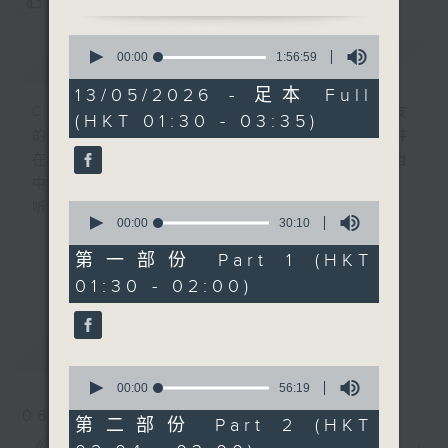
您喜欢这个节目吗?
0
简介
seconds
GIST
00:00
1:56:59
of
1
13/05/2026 - 足本 Full
hour,
CIBS就是社区参与广播服务。来自社区朋友
(HKT 01:30 - 03:35)
56
的意念，通过他们自家制作变成电台节目，并
minutes,
59
在香港电台播出。《CIBS人人广播》精选当
seconds
中的优良制作，在这个重播时段与大家一起，
0
听听来自不同社群的多元声音。
seconds
00:00
30:10
of
30
意见
第一部份 Part 1 (HKT
更多...
minutes,
01:30 - 02:00)
10
seconds
最新
LATEST
0
seconds
00:00
56:19
of
06/08/2026
56
第二部份 Part 2 (HKT
minutes,