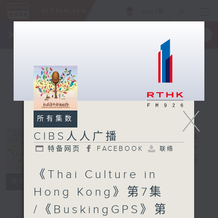
ENG
/
繁
×
全新 RTHK On The Go
取得
一手掌握 RTHK 电台、电视节目
X
所有集数
CIBS人人广播
特备网页
FACEBOOK
联络
CIBS人人广播
电台直播
《Thai Culture in
特备网页
FACEBOOK
联络
所有集数
Hong Kong》第7集
/《BuskingGPS》第