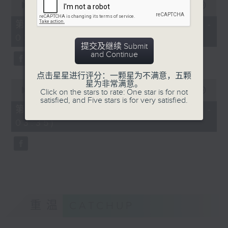
seconds
00:00
56:19
of
56
第二部份 Part 2 (HKT 02:04 -
minutes,
03:00)
19
seconds
提交及继续 Submit
and Continue
点击星星进行评分：一颗星为不满意，五颗
0
星为非常满意。
seconds
00:00
31:09
Click on the stars to rate: One star is for not
of
satisfied, and Five stars is for very satisfied.
31
第三部份 Part 3 (HKT 03:04 -
minutes,
03:35)
9
seconds
重温
CATCHUP