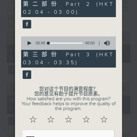
《香港有 Beatbox - 出口成
0
第二部份 Part 2 (HKT
seconds
Beat : Beatbox文化与社会共
02:04 - 03:00)
振》第6集 /《心「龄」指南》
第6集
0
seconds
0
00:00
1:56:59
of
seconds
00:00
00:00
1
of
08/08/2026 - 足本 Full (HKT
hour,
0
第三部份 Part 3 (HKT
01:30 - 03:35)
56
seconds
03:04 - 03:35)
minutes,
59
seconds
0
您对这个节目的满意程度？
seconds
00:00
30:10
您的意见有助于提升节目质素。
of
How satisfied are you with this program?
30
第一部份 Part 1 (HKT 01:30 -
Your feedback helps to improve the quality of
minutes,
02:00)
the program.
10
seconds
☆
☆
☆
☆
☆
0