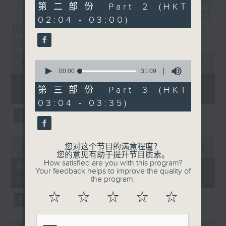
《香港有 Beatbox - 出口成
56
第二部份 Part 2 (HKT
minutes,
Beat : Beatbox文化与社会共
02:04 - 03:00)
10
振》第6集 /《心「龄」指南》
seconds
第6集
0
seconds
0
00:00
1:56:59
of
seconds
00:00
31:09
1
of
08/08/2026 - 足本 Full (HKT
hour,
31
第三部份 Part 3 (HKT
01:30 - 03:35)
56
minutes,
03:04 - 03:35)
minutes,
9
59
seconds
seconds
0
您对这个节目的满意程度？
seconds
00:00
30:10
您的意见有助于提升节目质素。
of
How satisfied are you with this program?
30
第一部份 Part 1 (HKT 01:30 -
Your feedback helps to improve the quality of
minutes,
02:00)
the program.
10
seconds
☆
☆
☆
☆
☆
0