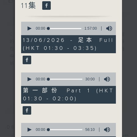
您喜欢这个节目吗?
11集
简介
GIST
0
seconds
00:00
1:57:00
of
CIBS就是社区参与广播服务。来自社区朋友
1
13/06/2026 - 足本 Full
的意念，通过他们自家制作变成电台节目，并
hour,
(HKT 01:30 - 03:35)
57
在香港电台播出。《CIBS人人广播》精选当
minutes,
中的优良制作，在这个重播时段与大家一起，
0
seconds
听听来自不同社群的多元声音。
0
意见
seconds
00:00
30:00
更多...
of
30
第一部份 Part 1 (HKT
minutes,
01:30 - 02:00)
0
seconds
最新
LATEST
0
08/08/2026
seconds
00:00
56:10
of