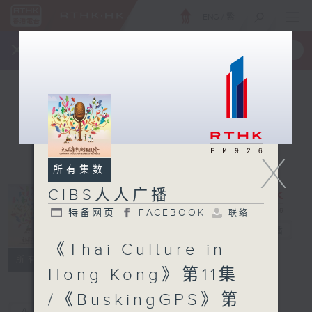
ENG
/
繁
×
全新 RTHK On The Go
取得
一手掌握 RTHK 电台、电视节目
X
所有集数
CIBS人人广播
特备网页
FACEBOOK
联络
CIBS人人广播
电台直播
《Thai Culture in
特备网页
FACEBOOK
联络
所有集数
Hong Kong》第11集
/《BuskingGPS》第