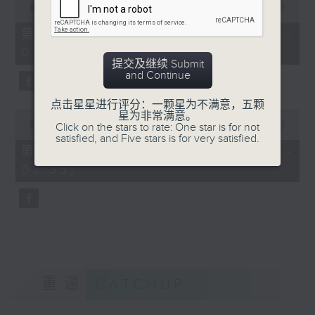
seconds
00:00
56:19
of
56
第二部份 Part 2 (HKT 02:04 -
minutes,
03:00)
19
seconds
提交及继续 Submit
and Continue
点击星星进行评分：一颗星为不满意，五颗
0
星为非常满意。
seconds
00:00
31:09
Click on the stars to rate: One star is for not
of
satisfied, and Five stars is for very satisfied.
31
第三部份 Part 3 (HKT 03:04 -
minutes,
03:35)
9
seconds
重温
CATCHUP