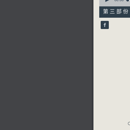
seconds
of
31
第三部份 P
minutes,
9
seconds
90%
C