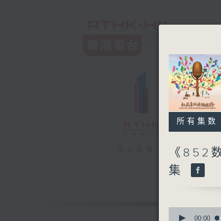
所有集数
电台直播
《852
集
0
seconds
00:00