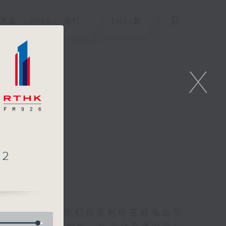
重温
APPS
我们
ENG
/
繁
X
联络
2
友的意念，通过他们自家制作变成电台节