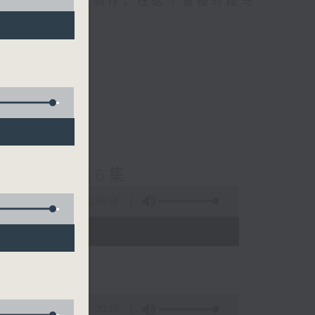
精选当中的优良制作，在这个重播时段与
士普及学》第6集
1:56:59
 - 03:35)
30:10