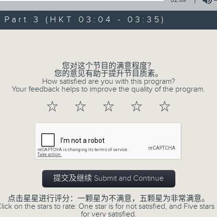
of
30
第一部份 Part 1 (HKT 01:30 - 02:00
art 3 (HKT 03:04 - 03:35)
minutes,
10
seconds
Volume
Volume
90%
0
您对这个节目的满意程度？
seconds
00:00
您的意见有助于提升节目质素。
of
How satisfied are you with this program?
56
Your feedback helps to improve the quality of the program.
第二部份 Part 2 (HKT 02:04 - 03:00
minutes,
19
☆
☆
☆
☆
☆
seconds
Volume
90%
0
seconds
00:00
of
31
第三部份 Part 3 (HKT 03:04 - 03:35
minutes,
9
提交及继续 Submit and Continue
seconds
Volume
90%
点击星星进行评分：一颗星为不满意，五颗星为非常满意。
lick on the stars to rate: One star is for not satisfied, and Five stars 
for very satisfied.