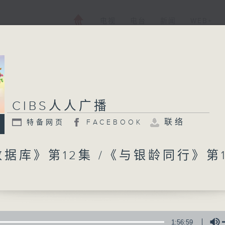
电视
电台
新闻
WEB+
CIBS人人广播
CIBS人人广播
联络
特备网页
FACEBOOK
特备网页
FACEBOOK
所有集数
数据库》第12集 /《与银龄同行》第1
您喜欢这个节目吗?
CIBS就是社区参与广播服务。来自社区朋
1:56:59