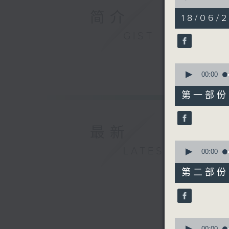
of
简介
1
18/06/2
hour,
56
GIST
minutes,
59
seconds
90%
0
seconds
00:00
of
30
第一部份 P
minutes,
0
seconds
90%
最新
0
LATEST
seconds
00:00
of
56
第二部份 P
minutes,
9
seconds
90%
0
00:00