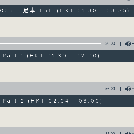
目，并在香港电台播出。《CIBS人人广播》
大家一起，听听来自不同社群的多元声音。
026 - 足本 Full (HKT 01:30 - 03:35)
意见
Volume
30:00
art 1 (HKT 01:30 - 02:00)
07/08/2026
Volume
《大湾区创业梦》第6集 / 《爵
0
seconds
00:00
56:09
of
1
07/08/2026 - 足本 Full (HKT 01:30
hour,
art 2 (HKT 02:04 - 03:00)
56
minutes,
Volume
59
seconds
Volume
90%
0
seconds
00:00
31:09