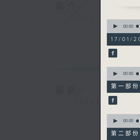
理大未来食品
简介
GIST
0
seconds
00:00
of
1
17/01/2
hour,
22
minutes,
43
seconds
90%
0
seconds
00:00
of
34
第一部份 P
最新
minutes,
50
seconds
LATEST
90%
0
seconds
00:00
of
48
第二部份 P
minutes,