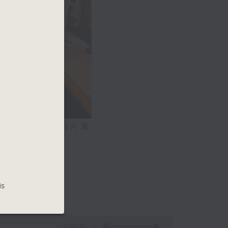
相片集
气系统
0)
is
1:24:36