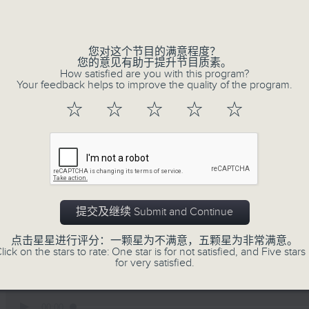
Volume
您对这个节目的满意程度？
您的意见有助于提升节目质素。
How satisfied are you with this program?
Your feedback helps to improve the quality of the program.
☆
☆
☆
☆
☆
01/08/2026
暑热指数你知几多/ 人工智能X冷
提交及继续 Submit and Continue
嘉宾:
点击星星进行评分：一颗星为不满意，五颗星为非常满意。
天文台科学主任罗晓辉博士、陈玉葆(1220-130
lick on the stars to rate: One star is for not satisfied, and Five stars 
劳工处职业环境卫生师吴志帆(1220-1300)
for very satisfied.
复创智能公司总监刘海峰(1330-1400)
0
seconds
00:00