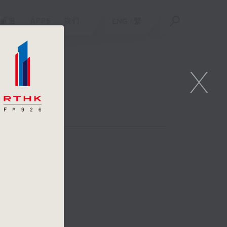
重温
APPS
我们
ENG
/
繁
X