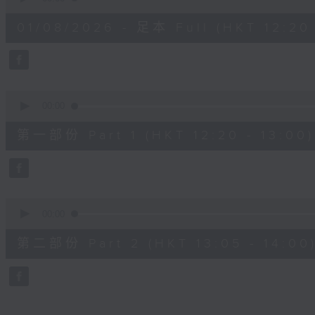
of
1
01/08/2026 - 足本 Full (HKT 12:20 
hour,
24
minutes,
36
seconds
Volume
90%
0
seconds
00:00
of
35
第一部份 Part 1 (HKT 12:20 - 13:00)
minutes,
40
seconds
Volume
90%
0
seconds
00:00
of
49
第二部份 Part 2 (HKT 13:05 - 14:00
minutes,
6
seconds
Volume
90%