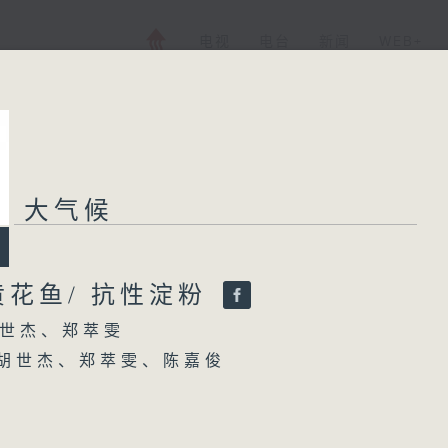
电视
电台
新闻
WEB+
大气候
大气候
所有集数
黄花鱼/ 抗性淀粉
世杰、郑萃雯
您喜欢这个节目吗?
 胡世杰、郑萃雯、陈嘉俊
主持人：胡世杰、郑萃雯
晴博士 (1220-1300)
香港电台第一台 气候及环境资讯节目