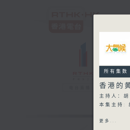
所有集数
香港的
电台直播
主持人：胡
本集主持:
嘉宾:
更多...
生态学家黄晞