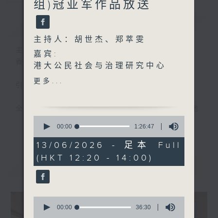
组)冠亚军作品放送
简介
GIST
主持人：胡世杰、郑萃雯
主持人：胡世杰、郑萃雯
嘉宾:
香港电台第一台 气候及环境资讯节目
港大公民社会与治理研究中心
副总监罗惠仪博士、
更多...
引言:
南丰作坊永续发展及影响力策
略经理Philippe Li(1220-
全球暖化，迫在眉睫，实为世界一大趋势。地
1300)
0
球村出现这大气候，香港人应如何面对，又能
更多...
seconds
00:00
1:26:47
否扭转?且听各路人马分析、分享己见，从而
of
1
推己及人、身体力行，前瞻之余，为地球为我
13/06/2026 - 足本 Full
hour,
们的下一代尽一点力。
(HKT 12:20 - 14:00)
26
最新
LATEST
minutes,
47
seconds
0
seconds
00:00
36:30
of