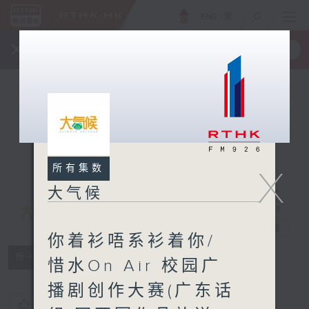
ENG
/
繁
×
全新 RTHK On The Go
取得
一手掌握 RTHK 电台、电视节目
所有集数
X
大气候
大气候
电台直播
你着衫唔系衫着你/
所有集数
惜水On Air 校园广
播剧创作大赛(广东话
您喜欢这个节目吗?