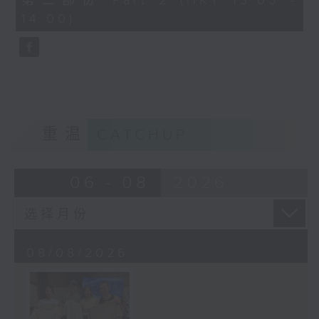
第二部份 Part 2 (HKT 13:05 -
minutes,
14:00)
2
seconds
重温
CATCHUP
06 - 08
2026
08/08/2026