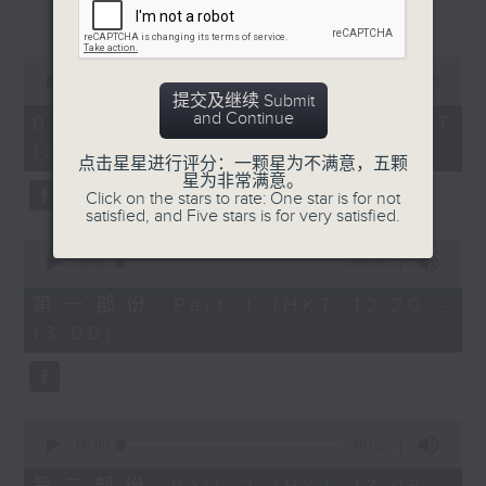
更多...
谦(1220-1300)
天文台科学主任蔡振荣、黄浩宜(1330-
1400)
0
seconds
00:00
1:22:02
of
提交及继续 Submit
1
and Continue
08/08/2026 - 足本 Full (HKT
hour,
12:20 - 14:00)
22
点击星星进行评分：一颗星为不满意，五颗
minutes,
星为非常满意。
2
Click on the stars to rate: One star is for not
seconds
satisfied, and Five stars is for very satisfied.
0
seconds
00:00
34:10
of
34
第一部份 Part 1 (HKT 12:20 -
minutes,
13:00)
10
seconds
0
seconds
00:00
48:02
of
48