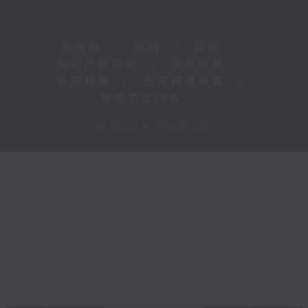
新闻稿
|
招聘
|
招标
|
知识产权告示
|
常见问题
|
私隐政策
|
无障碍播放器
|
其他语言内容
|
© 2026 rthk.hk