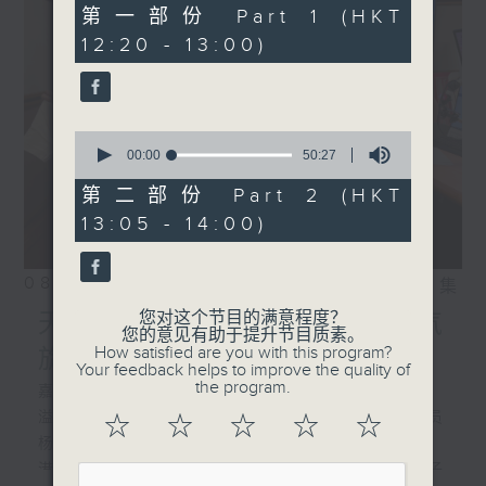
36
第一部份 Part 1 (HKT
minutes,
12:20 - 13:00)
30
seconds
0
seconds
00:00
50:27
of
50
第二部份 Part 2 (HKT
minutes,
13:05 - 14:00)
27
seconds
08/08/2026
相片集
您对这个节目的满意程度？
天然染得来不易/ 预测热带气
您的意见有助于提升节目质素。
How satisfied are you with this program?
旋
Your feedback helps to improve the quality of
the program.
嘉宾:
溢达集团副董事长兼十如研究院委员会委员
☆
☆
☆
☆
☆
杨敏贤、
港大公民社会与治理研究中心项目经理梁子