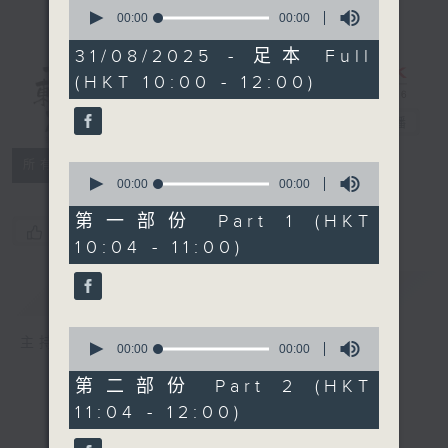
0
seconds
00:00
00:00
of
0
31/08/2025 - 足本 Full
seconds
(HKT 10:00 - 12:00)
讲东讲西 - 周
日版
电台直播
所有集数
0
seconds
00:00
00:00
of
0
第一部份 Part 1 (HKT
您喜欢这个节目吗?
seconds
10:04 - 11:00)
简介
GIST
0
主持人：马恩赐、陈泽铭、冯天乐
seconds
00:00
00:00
of
0
第二部份 Part 2 (HKT
seconds
11:04 - 12:00)