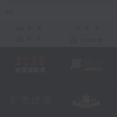
更多 ...
交 通
社 交
联 络
公众回馈