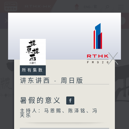
ENG
/
繁
×
全新 RTHK On The Go
取得
一手掌握 RTHK 电台、电视节目
X
所有集数
讲东讲西 - 周日版
暑假的意义
主持人：马恩赐、陈泽铭、冯
天乐