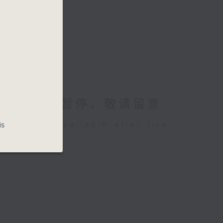
26讲东讲西暂停，敬请留意
be available after live
is