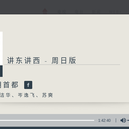
电视
电台
新闻
WEB+
讲东讲西 - 周日版
朝首都
洁华、岑逸飞、苏奭
1:42:40