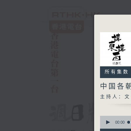
所有集数
中国各
主持人：文
0
seconds
00:00
of