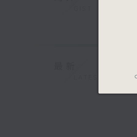
GIST
最新
C
LATEST