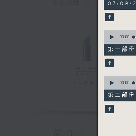
1
07/09/2
hour,
42
minutes,
40
seconds
90%
0
seconds
00:00
of
52
第一部份 P
minutes,
10
seconds
90%
0
seconds
00:00
电台直播
of
50
第二部份 P
minutes,
40
seconds
90%
简介