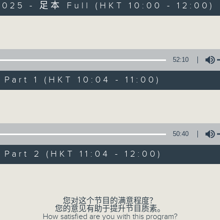
025 - 足本 Full (HKT 10:00 - 12:00)
Volume
52:10
art 1 (HKT 10:04 - 11:00)
讲东讲西 - 周日版
Volume
所有集数
50:40
您喜欢这个节目吗?
art 2 (HKT 11:04 - 12:00)
Volume
主持人：文洁华、岑逸飞、苏奭
您对这个节目的满意程度？
您的意见有助于提升节目质素。
How satisfied are you with this program?