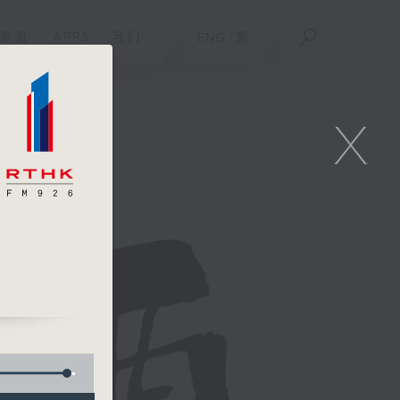
重温
APPS
我们
ENG
/
繁
X