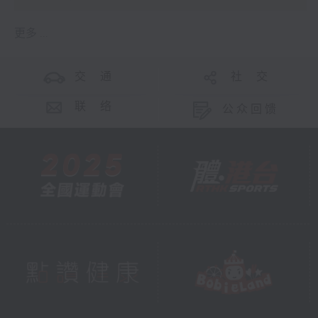
更多 ...
交 通
社 交
联 络
公众回馈