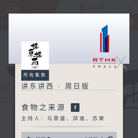
ENG
/
繁
×
全新 RTHK On The Go
取得
一手掌握 RTHK 电台、电视节目
X
所有集数
讲东讲西 - 周日版
食物之来源
主持人：马鼎盛、邱逸、苏奭
0