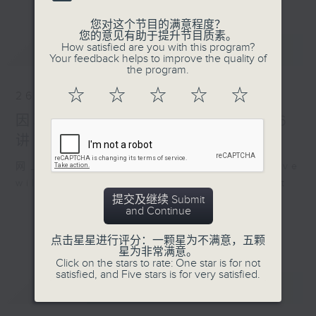
您对这个节目的满意程度？
您的意见有助于提升节目质素。
最新
How satisfied are you with this program?
LATEST
Your feedback helps to improve the quality of
the program.
☆
☆
☆
☆
☆
26/07/2026
因联播台风特备节目，26/7/2026
讲东讲西暂停，敬请留意
网上直播完毕稍后提供节目重温。 Archive
will be available after live webcast
提交及继续 Submit
and Continue
点击星星进行评分：一颗星为不满意，五颗
星为非常满意。
Click on the stars to rate: One star is for not
satisfied, and Five stars is for very satisfied.
重温
CATCHUP