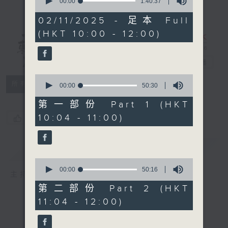
seconds
00:00
1:40:37
of
1
02/11/2025 - 足本 Full
hour,
(HKT 10:00 - 12:00)
40
minutes,
讲东讲西 - 周
37
seconds
日版
电台直播
0
所有集数
seconds
00:00
50:30
of
50
第一部份 Part 1 (HKT
minutes,
10:04 - 11:00)
您喜欢这个节目吗?
30
seconds
简介
GIST
0
seconds
00:00
50:16
主持人：马鼎盛、邱逸、苏奭
of
50
第二部份 Part 2 (HKT
minutes,
11:04 - 12:00)
16
seconds