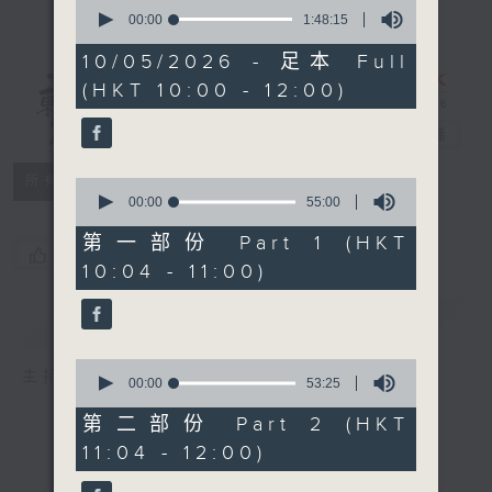
0
seconds
00:00
1:48:15
of
1
10/05/2026 - 足本 Full
hour,
(HKT 10:00 - 12:00)
48
讲东讲西 - 周
minutes,
15
日版
电台直播
seconds
所有集数
0
seconds
00:00
55:00
of
55
第一部份 Part 1 (HKT
您喜欢这个节目吗?
minutes,
10:04 - 11:00)
0
seconds
简介
GIST
0
主持人：马恩赐、苏奭、冯天乐
seconds
00:00
53:25
of
53
第二部份 Part 2 (HKT
minutes,
11:04 - 12:00)
25
seconds