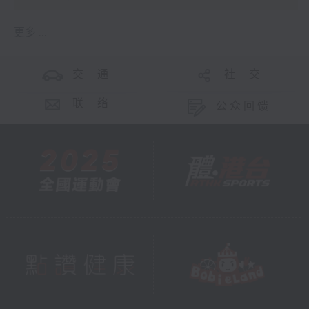
更多 ...
交 通
社 交
联 络
公众回馈