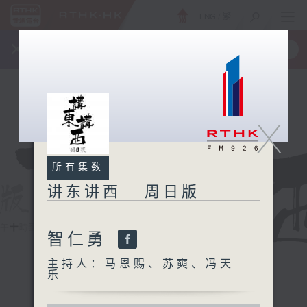
ENG
/
繁
×
全新 RTHK On The Go
取得
一手掌握 RTHK 电台、电视节目
X
所有集数
讲东讲西 - 周日版
智仁勇
主持人：马恩赐、苏奭、冯天
乐