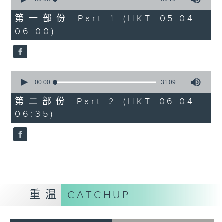
of
56
第一部份 Part 1 (HKT 05:04 -
minutes,
06:00)
10
seconds
0
seconds
00:00
31:09
of
31
第二部份 Part 2 (HKT 06:04 -
minutes,
06:35)
9
seconds
重温
CATCHUP