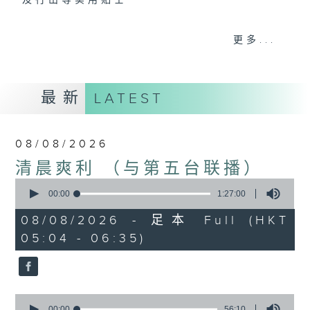
及行山等实用贴士
更多...
清晨爽利之齐齐做早操
最新
LATEST
08/08/2026
清晨爽利 （与第五台联播）
0
seconds
00:00
1:27:00
of
1
08/08/2026 - 足本 Full (HKT
hour,
05:04 - 06:35)
27
minutes,
0
seconds
0
seconds
00:00
56:10