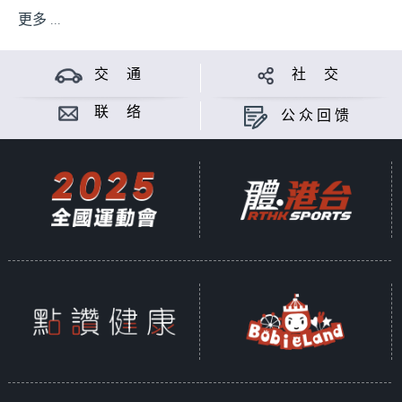
更多 ...
交 通
社 交
联 络
公众回馈