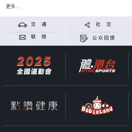
更多 ...
交 通
社 交
联 络
公众回馈