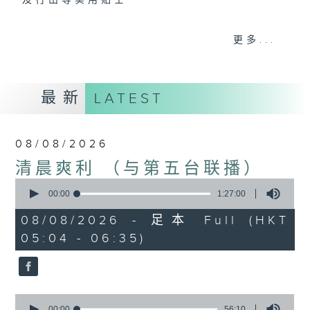
及行山等实用贴士
更多...
清晨爽利之齐齐做早操
最新
LATEST
08/08/2026
清晨爽利 （与第五台联播）
0
seconds
00:00
1:27:00
of
1
08/08/2026 - 足本 Full (HKT
hour,
05:04 - 06:35)
27
minutes,
0
seconds
0
seconds
00:00
56:10