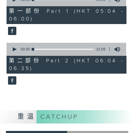
of
56
第一部份 Part 1 (HKT 05:04 -
minutes,
06:00)
10
seconds
0
seconds
00:00
31:09
of
31
第二部份 Part 2 (HKT 06:04 -
minutes,
06:35)
9
seconds
重温
CATCHUP