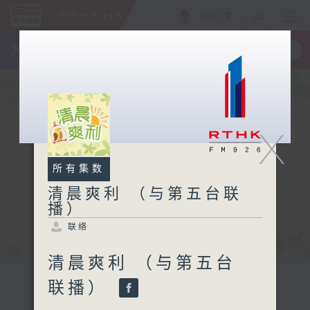
ENG
/
繁
×
全新 RTHK On The Go
取得
一手掌握 RTHK 电台、电视节目
X
所有集数
清晨爽利 （与第五台联
播）
联络
清晨爽利 （与第五台
联播）