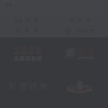
更多 ...
交 通
社 交
联 络
公众回馈