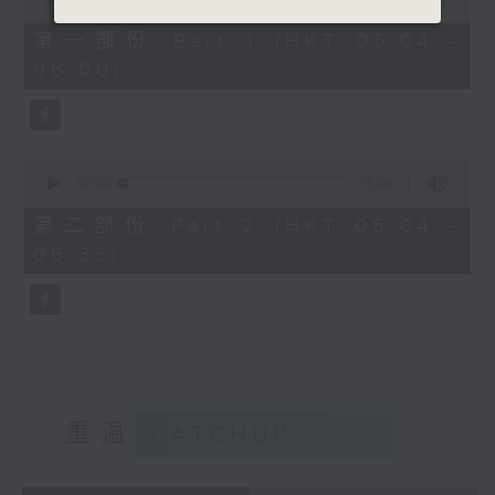
of
56
第一部份 Part 1 (HKT 05:04 -
minutes,
06:00)
10
seconds
0
seconds
00:00
31:09
of
31
第二部份 Part 2 (HKT 06:04 -
minutes,
06:35)
9
seconds
重温
CATCHUP