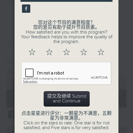
及行山等实用贴士
更多...
您对这个节目的满意程度？
您的意见有助于提升节目质素。
How satisfied are you with this program?
清晨爽利之齐齐做早操
Your feedback helps to improve the quality of
最新
LATEST
the program.
☆
☆
☆
☆
☆
08/08/2026
清晨爽利 （与第五台联播）
0
seconds
00:00
1:27:00
of
1
08/08/2026 - 足本 Full (HKT
提交及继续 Submit
hour,
and Continue
05:04 - 06:35)
27
minutes,
0
点击星星进行评分：一颗星为不满意，五颗
seconds
星为非常满意。
Click on the stars to rate: One star is for not
satisfied, and Five stars is for very satisfied.
0
seconds
00:00
56:10