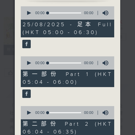
0
seconds
00:00
00:00
of
0
25/08/2025 - 足本 Full
seconds
清晨爽利 （与
(HKT 05:00 - 06:30)
第五台联播）
电台直播
联络
所有集数
0
seconds
00:00
00:00
of
您喜欢这个节目吗?
0
第一部份 Part 1 (HKT
seconds
05:04 - 06:00)
简介
GIST
「清晨爽利」节目内容丰富，集保健、生活及
0
seconds
00:00
00:00
社会资讯等元素于一身。主要环节有：「健健
of
康康在清晨」 由 专业导师教授不同类型的
0
第二部份 Part 2 (HKT
seconds
养生运动、保健常识、运动时需要注意的事项
06:04 - 06:35)