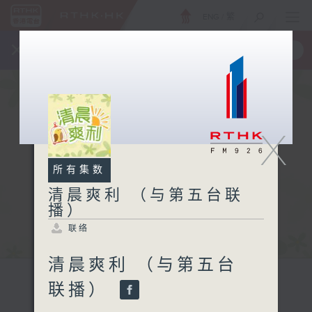
ENG
/
繁
×
全新 RTHK On The Go
取得
一手掌握 RTHK 电台、电视节目
X
所有集数
清晨爽利 （与第五台联
播）
联络
清晨爽利 （与第五台
联播）