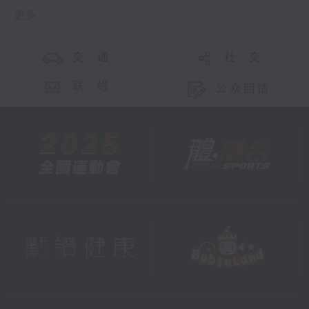
更多 ...
交 通
社 交
联 络
公众回馈