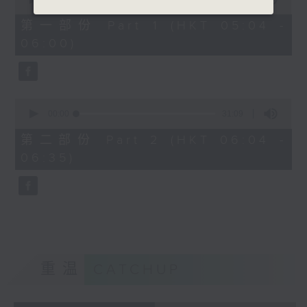
of
56
第一部份 Part 1 (HKT 05:04 -
minutes,
06:00)
10
seconds
0
seconds
00:00
31:09
of
31
第二部份 Part 2 (HKT 06:04 -
minutes,
06:35)
9
seconds
重温
CATCHUP