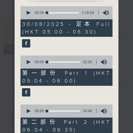
0
seconds
00:00
1:16:58
of
1
30/08/2025 - 足本 Full
hour,
清晨爽利 （与
(HKT 05:00 - 06:30)
16
第五台联播）
电台直播
minutes,
58
seconds
联络
所有集数
0
seconds
00:00
52:20
of
您喜欢这个节目吗?
52
第一部份 Part 1 (HKT
minutes,
05:04 - 06:00)
20
seconds
简介
GIST
「清晨爽利」节目内容丰富，集保健、生活及
0
seconds
00:00
24:48
社会资讯等元素于一身。主要环节有：「健健
of
康康在清晨」 由 专业导师教授不同类型的
24
第二部份 Part 2 (HKT
minutes,
养生运动、保健常识、运动时需要注意的事项
06:04 - 06:35)
48