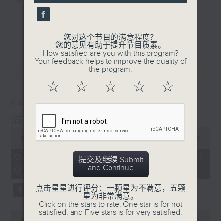
及行山等实用贴士
seconds
更多...
您对这个节目的满意程度？
您的意见有助于提升节目质素。
How satisfied are you with this program?
清晨爽利之齐齐做早操
Your feedback helps to improve the quality of
最新
LATEST
the program.
☆
☆
☆
☆
☆
08/08/2026
清晨爽利 （与第五台联播）
0
seconds
00:00
1:27:00
of
1
08/08/2026 - 足本 Full (HKT
提交及继续 Submit
hour,
and Continue
05:04 - 06:35)
27
minutes,
0
点击星星进行评分：一颗星为不满意，五颗
seconds
星为非常满意。
Click on the stars to rate: One star is for not
satisfied, and Five stars is for very satisfied.
0
seconds
00:00
56:10