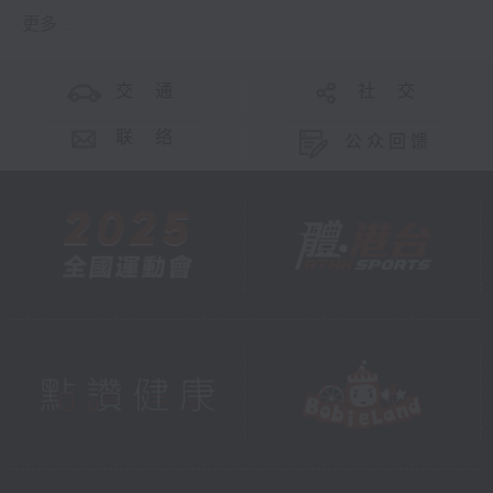
更多 ...
交 通
社 交
联 络
公众回馈