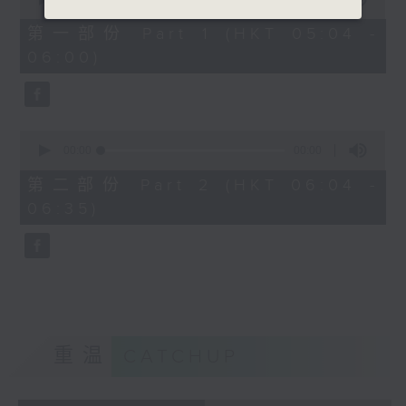
of
0
第一部份 Part 1 (HKT 05:04 -
seconds
06:00)
0
seconds
00:00
00:00
of
0
第二部份 Part 2 (HKT 06:04 -
seconds
06:35)
重温
CATCHUP