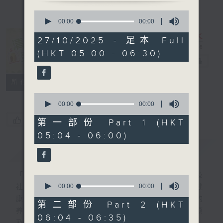
0
seconds
00:00
00:00
of
0
27/10/2025 - 足本 Full
seconds
清晨爽利 （与
(HKT 05:00 - 06:30)
第五台联播）
电台直播
联络
所有集数
0
seconds
00:00
00:00
of
您喜欢这个节目吗?
0
第一部份 Part 1 (HKT
seconds
05:04 - 06:00)
简介
GIST
「清晨爽利」节目内容丰富，集保健、生活及
0
seconds
00:00
00:00
社会资讯等元素于一身。主要环节有：「健健
of
康康在清晨」 由 专业导师教授不同类型的
0
第二部份 Part 2 (HKT
seconds
养生运动、保健常识、运动时需要注意的事项
06:04 - 06:35)