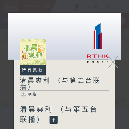
ENG
/
繁
×
全新 RTHK On The Go
取得
一手掌握 RTHK 电台、电视节目
X
所有集数
清晨爽利 （与第五台联
播）
联络
清晨爽利 （与第五台
联播）