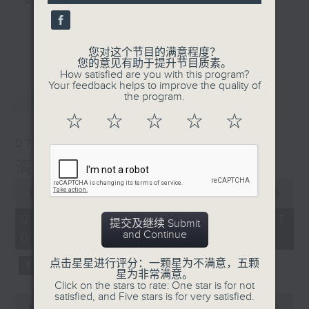
及行山等实用贴士
更多...
您对这个节目的满意程度？
您的意见有助于提升节目质素。
How satisfied are you with this program?
清晨爽利之齐齐做早操
Your feedback helps to improve the quality of
最新
LATEST
the program.
☆
☆
☆
☆
☆
07/08/2026
清晨爽利 （与第五台联播）
0
seconds
00:00
00:00
of
0
07/08/2026 - 足本 Full (HKT
提交及继续 Submit
seconds
and Continue
05:00 - 06:30)
点击星星进行评分：一颗星为不满意，五颗
星为非常满意。
Click on the stars to rate: One star is for not
satisfied, and Five stars is for very satisfied.
0
seconds
00:00
00:00