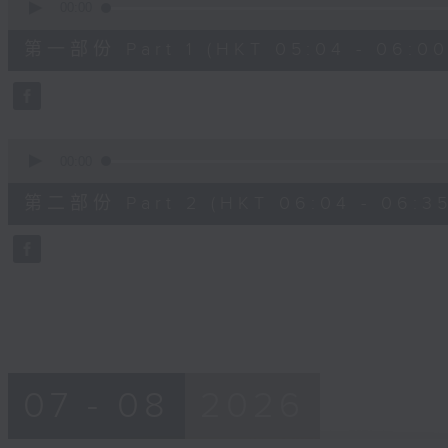
seconds
00:00
of
56
第一部份 Part 1 (HKT 05:04 - 06:00
minutes,
9
seconds
Volume
90%
0
seconds
00:00
of
31
第二部份 Part 2 (HKT 06:04 - 06:35
minutes,
9
seconds
Volume
90%
07 - 08
2026