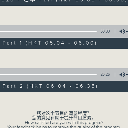
Volume
53:30
art 1 (HKT 05:04 - 06:00)
清晨爽利 （与第
Volume
联络
所有集数
26:26
art 2 (HKT 06:04 - 06:35)
您喜欢这个节目吗?
Volume
「清晨爽利」节目内容丰富，集保健、生活
您对这个节目的满意程度？
您的意见有助于提升节目质素。
「健健康康在清晨」 由 专业导师教授不同
How satisfied are you with this program?
Your feedback helps to improve the quality of the program.