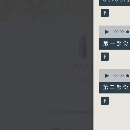
hour,
19
minutes,
46
seconds
90%
0
seconds
00:00
of
53
第一部份 P
minutes,
30
seconds
90%
0
seconds
00:00
电台直播
of
26
第二部份 P
minutes,
26
seconds
90%