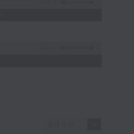
56:09
)
31:09
)