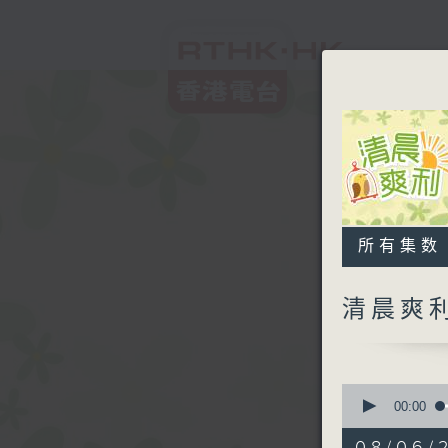
所有集数
清晨爽
0
seconds
00:00
of
1
08/06/