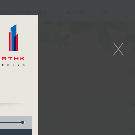
重温
APPS
我们
ENG
/
繁
X