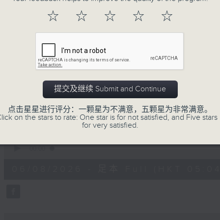
注意的事项 及行山等实用贴士
☆
☆
☆
☆
☆
清晨爽利之齐齐做早操
提交及继续 Submit and Continue
06/08/2026
点击星星进行评分：一颗星为不满意，五颗星为非常满意。
lick on the stars to rate: One star is for not satisfied, and Five stars 
for very satisfied.
清晨爽利 （与第五台联播）
0
seconds
00:00
of
1
06/08/2026 - 足本 Full (HKT 05:04
hour,
26
minutes,
59
seconds
Volume
90%
0