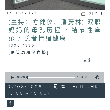
07/08/2026
相片集
(主持：方健仪、潘蔚林) 双职
妈妈的母乳历程 / 结节性痒
疹 / 长者情绪健康
1300-1330
[医管局精灵直播]
主题：双职妈妈的母乳历程
更多...
嘉宾：陈丽珊 (广华医院顾问助产士)
0
1330-1400
seconds
00:00
1:38:06
of
主题：结节性痒疹
1
07/08/2026 - 足本 Full (HKT
hour,
13:00 - 15:00)
嘉宾：郑学辉医生(皮肤及性病科专科医
38
minutes,
6
生)
seconds