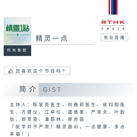
精灵一点
电台直播
所有集数
您喜欢这个节目吗?
简介
GIST
主持人：陈家亮医生、何雅莉医生、侯钧翔医
生、方健仪、江卓仪、虞逸峯、严崇天、叶韵
怡、郑萃雯、潘蔚林、廖杏茵
「医学并不严肃！精灵面对，一点健康、多点
幸福！」