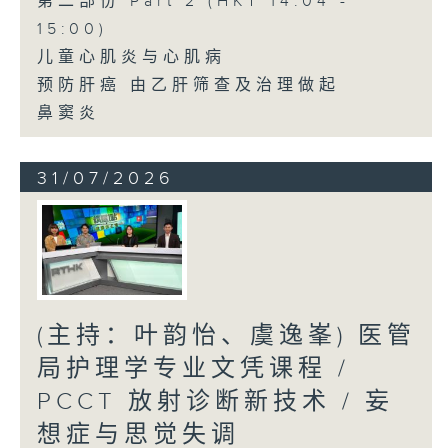
第二部份 Part 2 (HKT 14:04 -
15:00)
儿童心肌炎与心肌病
预防肝癌 由乙肝筛查及治理做起
鼻窦炎
31/07/2026
(主持：叶韵怡、虞逸峯) 医管
局护理学专业文凭课程 /
PCCT 放射诊断新技术 / 妄
想症与思觉失调