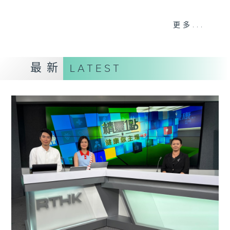
《精灵一点》 健康资讯 守护大众
更多...
一众主持与全港爱心医护，健康专业人士携
手，组织最强的医学网络，提供实用医疗健康
资讯。
最新
LATEST
星期一至五，下午 1 时10分 香港电台第一
台、港台电视31
下午2时 至 3 时 香港电台第一台