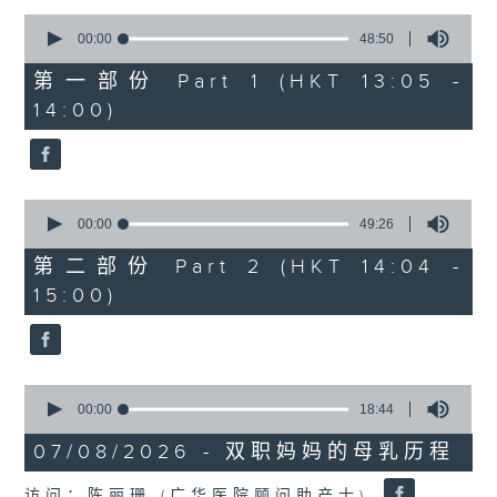
0
1400-1500
seconds
00:00
48:50
of
[精神科医学院系列]
48
第一部份 Part 1 (HKT 13:05 -
minutes,
主题：长者情绪健康
14:00)
50
seconds
嘉宾：潘佩璆医生(精神科专科医生)
0
seconds
00:00
49:26
of
49
第二部份 Part 2 (HKT 14:04 -
minutes,
15:00)
26
seconds
0
seconds
00:00
18:44
of
18
07/08/2026 - 双职妈妈的母乳历程
minutes,
44
访问：陈丽珊 (广华医院顾问助产士)