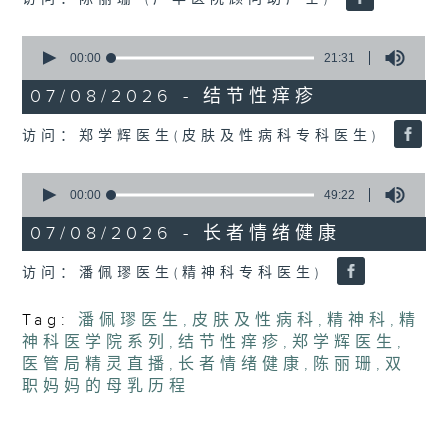
seconds
0
seconds
00:00
21:31
of
21
07/08/2026 - 结节性痒疹
minutes,
31
访问：郑学辉医生(皮肤及性病科专科医生)
seconds
0
seconds
00:00
49:22
of
49
07/08/2026 - 长者情绪健康
minutes,
22
访问：潘佩璆医生(精神科专科医生)
seconds
Tag:
潘佩璆医生
,
皮肤及性病科
,
精神科
,
精
神科医学院系列
,
结节性痒疹
,
郑学辉医生
,
医管局精灵直播
,
长者情绪健康
,
陈丽珊
,
双
职妈妈的母乳历程