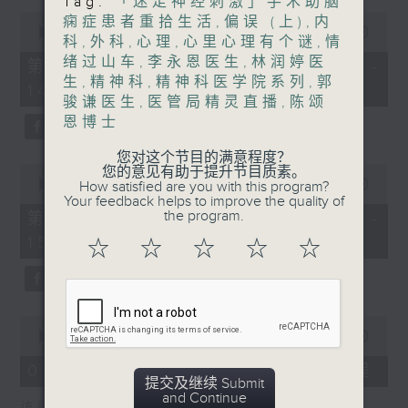
Tag:
「迷走神经刺激」手术助脑
0
痫症患者重拾生活
,
偏误 (上)
,
内
1400-1500
seconds
00:00
48:50
科
,
外科
,
心理
,
心里心理有个谜
,
情
of
[精神科医学院系列]
48
绪过山车
,
李永恩医生
,
林润婷医
第一部份 Part 1 (HKT 13:05 -
minutes,
生
,
精神科
,
精神科医学院系列
,
郭
主题：长者情绪健康
14:00)
50
骏谦医生
,
医管局精灵直播
,
陈颂
seconds
嘉宾：潘佩璆医生(精神科专科医生)
恩博士
您对这个节目的满意程度？
0
您的意见有助于提升节目质素。
seconds
00:00
49:26
How satisfied are you with this program?
of
Your feedback helps to improve the quality of
49
the program.
第二部份 Part 2 (HKT 14:04 -
minutes,
15:00)
26
☆
☆
☆
☆
☆
seconds
0
seconds
00:00
18:44
of
18
07/08/2026 - 双职妈妈的母乳历程
minutes,
提交及继续 Submit
44
and Continue
访问：陈丽珊 (广华医院顾问助产士)