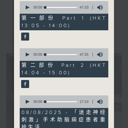
0
seconds
00:00
47:20
《精灵一点》 健康资讯 守护大众
of
1400-1500
更多...
47
第一部份 Part 1 (HKT
一众主持与全港爱心医护，健康专业人士携
[精神科医学院系列]
minutes,
13:05 - 14:00)
手，组织最强的医学网络，提供实用医疗健康
20
主题：情绪过山车
seconds
资讯。
嘉宾：林润婷医生 (精神科专
最新
LATEST
星期一至五，下午 1 时10分 香港电台第一
科医生)
台、港台电视31
0
下午2时 至 3 时 香港电台第一台
seconds
00:00
47:35
of
47
第二部份 Part 2 (HKT
minutes,
14:04 - 15:00)
35
seconds
0
seconds
00:00
17:10
of
17
08/08/2025 - 「迷走神经
minutes,
刺激」手术助脑痫症患者重
10
seconds
拾生活