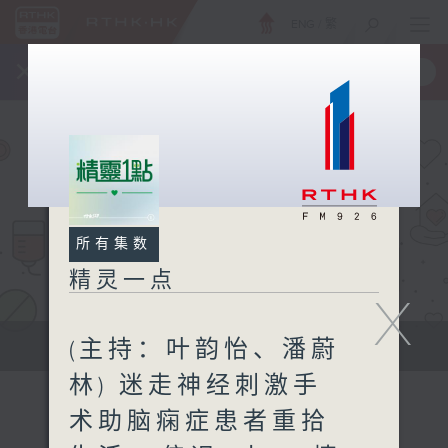
ENG
/
繁
×
全新 RTHK On The Go
取得
一手掌握 RTHK 电台、电视节目
所有集数
精灵一点
X
(主持：叶韵怡、潘蔚
提供实用医疗健康资讯
林) 迷走神经刺激手
术助脑痫症患者重拾