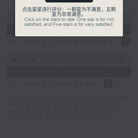
seconds
点击星星进行评分：一颗星为不满意，五颗
0
星为非常满意。
seconds
00:00
21:31
Click on the stars to rate: One star is for not
of
satisfied, and Five stars is for very satisfied.
21
07/08/2026 - 结节性痒疹
minutes,
31
访问：郑学辉医生(皮肤及性病科专科医生)
seconds
0
seconds
00:00
49:22
of
49
07/08/2026 - 长者情绪健康
minutes,
22
访问：潘佩璆医生(精神科专科医生)
seconds
Tag:
潘佩璆医生
,
皮肤及性病科
,
精神科
,
精
神科医学院系列
,
结节性痒疹
,
郑学辉医生
,
医管局精灵直播
,
长者情绪健康
,
陈丽珊
,
双
职妈妈的母乳历程