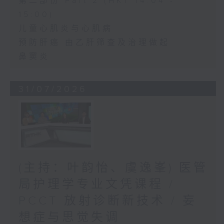
第二部份 Part 2 (HKT 14:04 -
15:00)
儿童心肌炎与心肌病
预防肝癌 由乙肝筛查及治理做起
鼻窦炎
31/07/2026
(主持：叶韵怡、虞逸峯) 医管
局护理学专业文凭课程 /
PCCT 放射诊断新技术 / 妄
想症与思觉失调