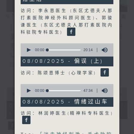
访问：李永恩医生 (东区尤德夫人那
07/08/2026
相片集
打素医院神经外科顾问医生)、郭骏
谦医生 (东区尤德夫人那打素医院内
(主持：方健仪、潘蔚林) 双职
科驻院专科医生)
妈妈的母乳历程 / 结节性痒
0
疹 / 长者情绪健康
seconds
00:00
20:14
of
1300-1330
20
08/08/2025 - 偏误 (上)
[医管局精灵直播]
minutes,
14
访问：陈颂恩博士 (心理学家)
主题：双职妈妈的母乳历程
更多...
seconds
嘉宾：陈丽珊 (广华医院顾问助产士)
0
0
seconds
00:00
47:34
1330-1400
seconds
00:00
1:38:06
of
of
47
08/08/2025 - 情绪过山车
主题：结节性痒疹
1
minutes,
07/08/2026 - 足本 Full (HKT
hour,
34
13:00 - 15:00)
嘉宾：郑学辉医生(皮肤及性病科专科医
访问：林润婷医生(精神科专科医生)
38
seconds
minutes,
6
生)
seconds