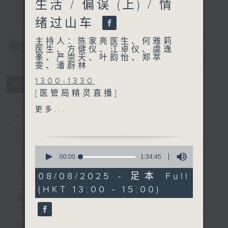
生活 / 偏误 (上) / 情
绪过山车
主持人：陈家亮医生、何雅莉
医生、方健仪、江卓仪、虞逸
峯、严崇天、叶韵怡、郑萃
精灵一点
电台直播
雯、潘蔚林
1300-1330
所有集数
[医管局精灵直播]
主题：迷走神经刺激手术助脑
更多...
痫症患者重拾生活
您喜欢这个节目吗?
嘉宾：李永恩医生 (东区尤德
夫人那打素医院神经外科顾问
简介
GIST
0
医生)、郭骏谦医生 (东区尤德
seconds
00:00
1:34:45
of
夫人那打素医院内科驻院专科
1
主持人：陈家亮医生、何雅莉医生、方健仪、
08/08/2025 - 足本 Full
医生)
hour,
江卓仪、虞逸峯、严崇天、叶韵怡、郑萃雯、
(HKT 13:00 - 15:00)
34
1330-1400
minutes,
潘蔚林
[心里心理有个谜]
45
「医学并不严肃！精灵面对，一点健康、多点
seconds
主题：偏误 (上)
幸福！」
嘉宾：陈颂恩博士 (心理学家)