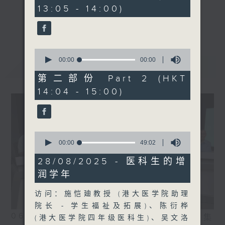
seconds
13:05 - 14:00)
《精灵一点》 健康资讯 守护大众
更多...
一众主持与全港爱心医护，健康专业人士携
手，组织最强的医学网络，提供实用医疗健康
0
资讯。
seconds
00:00
00:00
最新
LATEST
of
星期一至五，下午 1 时10分 香港电台第一
0
第二部份 Part 2 (HKT
台、港台电视31
seconds
14:04 - 15:00)
下午2时 至 3 时 香港电台第一台
0
seconds
00:00
49:02
of
49
28/08/2025 - 医科生的增
minutes,
润学年
2
seconds
访问：施恺廸教授 (港大医学院助理
院长 - 学生福祉及拓展)、陈衍桦
06/08/2026
相片集
(港大医学院四年级医科生)、吴文洛