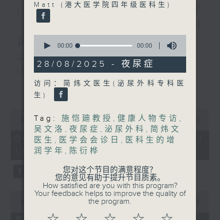
Matt (港大医学院四年级医科生)
(主持：虞逸峯、廖杏茵) 设计
「耀」潜能 / 糖尿眼与眼中
0
风
seconds
00:00
00:00
of
1300-1400
0
28/08/2025 - 夜尿症
seconds
[健康人物专访]
访问：简炜文医生(泌尿外科专科医
主题：设计「耀」潜能
更多...
生)
嘉宾：文敏霞(香港耀能协会成人服务副
0
Tag:
施恺廸教授
,
健康人物专访
,
总监)、曾傲晴(香港耀能协会爱睿综合职
seconds
00:00
1:37:37
of
吴文洛
,
夜尿症
,
泌尿外科
,
简炜文
业康复服务中心导师)、蔡文涵(香港耀能
1
06/08/2026 - 足本 Full (HKT
医生
,
医学会会诊日
,
医科生的增
hour,
润学年
,
陈衍桦
13:00 - 15:00)
协会爱睿综合职业康复服务中心学员)
37
minutes,
37
您对这个节目的满意程度？
seconds
您的意见有助于提升节目质素。
1400-1500
How satisfied are you with this program?
Your feedback helps to improve the quality of
0
[医学会会诊日]
the program.
seconds
00:00
49:20
of
主题：糖尿眼与眼中风
☆
☆
☆
☆
☆
49