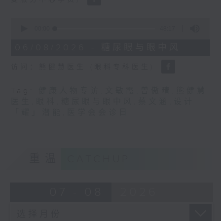
0
seconds
00:00
48:17
of
48
06/08/2026 - 糖尿眼与眼中风
minutes,
17
访问：熊健慧医生 (眼科专科医生)
seconds
Tag:
健康人物专访
,
文敏霞
,
曾傲晴
,
熊健慧
医生
,
眼科
,
糖尿眼与眼中风
,
蔡文涵
,
设计
「耀」潜能
,
医学会会诊日
重温
CATCHUP
07 - 08
2026