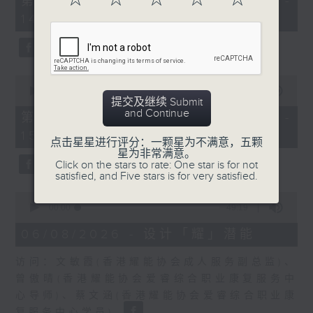
第一部份 Part 1 (HKT 13:05 -
minutes,
嘉宾：熊健慧医生 (眼科专科医生)
14:00)
20
seconds
0
seconds
00:00
48:26
提交及继续 Submit
of
and Continue
48
第二部份 Part 2 (HKT 14:04 -
minutes,
15:00)
26
点击星星进行评分：一颗星为不满意，五颗
seconds
星为非常满意。
Click on the stars to rate: One star is for not
satisfied, and Five stars is for very satisfied.
0
seconds
00:00
49:19
of
49
06/08/2026 - 设计「耀」潜能
minutes,
19
访问：文敏霞(香港耀能协会成人服务副总监)、
seconds
曾傲晴(香港耀能协会爱睿综合职业康复服务中
心导师)、蔡文涵(香港耀能协会爱睿综合职业康
复服务中心学员)