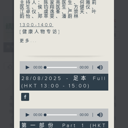
主持人：陈家亮医生、何雅莉
医生、侯钧翔医生、方健仪、
江卓仪、虞逸峯、严崇天、叶
韵怡、郑萃雯、潘蔚林
1300-1400
[健康人物专访]
精灵一点
电台直播
主题：医科生的增润学年
更多...
嘉宾：施恺廸教授 (港大医学
所有集数
院助理院长 - 学生福祉及拓
展)、陈衍桦 (港大医学院四年
0
级生)、吴文洛 (港大医学院四
您喜欢这个节目吗?
seconds
00:00
00:00
of
年级生)
0
28/08/2025 - 足本 Full
seconds
简介
GIST
(HKT 13:00 - 15:00)
1400-1500
[医学会会诊日]
主持人：陈家亮医生、何雅莉医生、侯钧翔医
主题：夜尿症
生、方健仪、江卓仪、虞逸峯、严崇天、叶韵
嘉宾：简炜文医生 (泌尿外科
0
怡、郑萃雯、潘蔚林
专科医生)
seconds
00:00
00:00
「医学并不严肃！精灵面对，一点健康、多点
of
0
第一部份 Part 1 (HKT
幸福！」