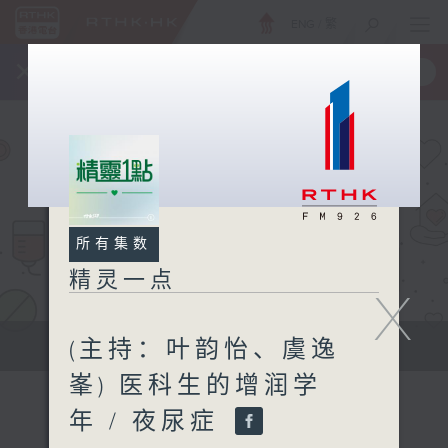
ENG
/
繁
×
全新 RTHK On The Go
取得
一手掌握 RTHK 电台、电视节目
所有集数
精灵一点
X
(主持：叶韵怡、虞逸
提供实用医疗健康资讯
峯) 医科生的增润学
年 / 夜尿症