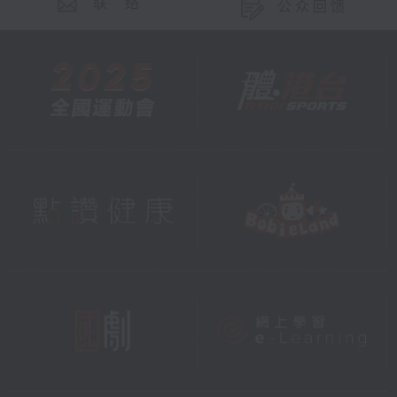
联 络
公众回馈