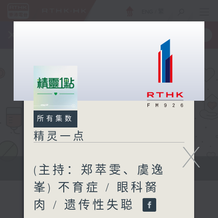
ENG
/
繁
×
全新 RTHK On The Go
取得
一手掌握 RTHK 电台、电视节目
所有集数
精灵一点
X
(主持：郑萃雯、虞逸
提供实用医疗健康资讯
峯) 不育症 / 眼科胬
肉 / 遗传性失聪