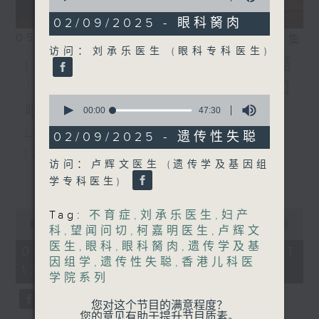
of
21
02/09/2025 - 眼科胬肉
minutes,
05/08/2026
相片集
12
访问：刘承乐医生 (眼科专科医生)
seconds
(主持：虞逸峯、江卓仪) 胃癌
/ 人类乳头瘤病毒(HPV)与口
0
咽癌的预防和治疗
seconds
00:00
47:30
of
1300-1400
47
02/09/2025 - 遗传性失聪
minutes,
[消化道肿瘤系列]
30
访问：卢辉文医生 (遗传学及基因组
seconds
主题：胃癌
更多...
学专科医生)
嘉宾：林嘉安医生(临床肿瘤科专科医
0
Tag:
不育症
,
刘承乐医生
,
妇产
生、香港消化道肿瘤学会会长)
seconds
00:00
1:51:00
科
,
望闻问切
,
柯嘉明医生
,
卢辉文
of
医生
,
眼科
,
眼科胬肉
,
遗传学及基
1
05/08/2026 - 足本 Full (HKT
hour,
因组学
,
遗传性失聪
,
香港儿科医
13:05 - 15:00)
1400-1500
51
学院系列
minutes,
0
[外科医学院系列]
seconds
您对这个节目的满意程度？
您的意见有助于提升节目质素。
主题：人类乳头瘤病毒(HPV)与口咽癌的