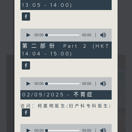
seconds
13:05 - 14:00)
《精灵一点》 健康资讯 守护大众
更多...
一众主持与全港爱心医护，健康专业人士携
手，组织最强的医学网络，提供实用医疗健康
0
资讯。
seconds
00:00
00:00
最新
LATEST
of
星期一至五，下午 1 时10分 香港电台第一
0
第二部份 Part 2 (HKT
台、港台电视31
seconds
14:04 - 15:00)
下午2时 至 3 时 香港电台第一台
0
seconds
00:00
19:28
of
19
02/09/2025 - 不育症
minutes,
28
访问：柯嘉明医生(妇产科专科医生)
seconds
0
seconds
00:00
21:12