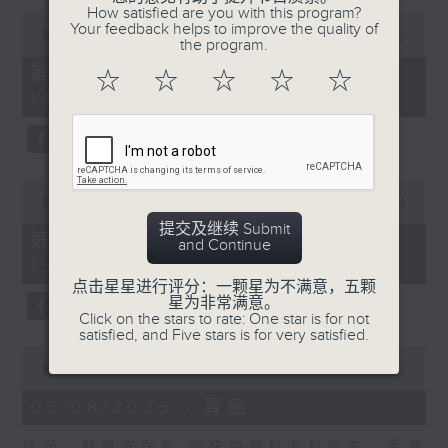
How satisfied are you with this program?
0
Your feedback helps to improve the quality of
预防和治疗
seconds
00:00
55:00
the program.
of
嘉宾：周令宇医生(整形外科专科医生、
55
第一部份 Part 1 (HKT 13:05 -
☆
☆
☆
☆
☆
minutes,
香港大学临床医学学院外科学系临床副教
14:00)
0
seconds
授、头颈外科暨整形外科主任)
0
seconds
00:00
56:09
of
提交及继续 Submit
56
第二部份 Part 2 (HKT 14:04 -
and Continue
minutes,
15:00)
9
seconds
点击星星进行评分：一颗星为不满意，五颗
星为非常满意。
Click on the stars to rate: One star is for not
satisfied, and Five stars is for very satisfied.
0
seconds
00:00
48:45
of
48
05/08/2026 - 胃癌
minutes,
45
访问：林嘉安医生(临床肿瘤科专科医生、香港