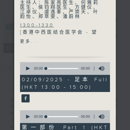
主持人：陈家亮医生、何雅莉
医生、侯钧翔医生、方健仪、
江卓仪、虞逸峯、严崇天、叶
韵怡、郑萃雯、潘蔚林
1300-1330
[香港中西医结合医学会 - 望
精灵一点
电台直播
闻问切]
更多...
主题：不育症
所有集数
嘉宾：柯嘉明医生 (妇产科专
科医生)
0
1330-1400
您喜欢这个节目吗?
seconds
00:00
00:00
of
主题：眼科胬肉
0
02/09/2025 - 足本 Full
嘉宾：刘承乐医生 (眼科专科
seconds
简介
GIST
(HKT 13:00 - 15:00)
医生)
1400-1500
主持人：陈家亮医生、何雅莉医生、侯钧翔医
[香港儿科医学院系列]
生、方健仪、江卓仪、虞逸峯、严崇天、叶韵
主题∶遗传性失聪
0
怡、郑萃雯、潘蔚林
嘉宾：卢辉文医生 (遗传学及
seconds
00:00
00:00
「医学并不严肃！精灵面对，一点健康、多点
of
基因组学专科医生)
0
第一部份 Part 1 (HKT
幸福！」