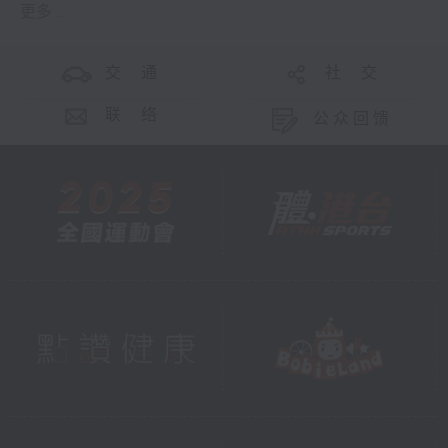
更多 ...
交 通
社 交
联 络
公众回馈