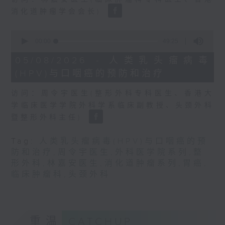
seconds
消化道肿瘤学会会长)
0
seconds
00:00
49:25
of
49
05/08/2026 - 人类乳头瘤病毒
minutes,
(HPV)与口咽癌的预防和治疗
25
seconds
访问：周令宇医生(整形外科专科医生、香港大
学临床医学学院外科学系临床副教授、头颈外科
暨整形外科主任)
Tag:
人类乳头瘤病毒(HPV)与口咽癌的预
防和治疗
,
周令宇医生
,
外科医学院系列
,
整
形外科
,
林嘉安医生
,
消化道肿瘤系列
,
胃癌
,
临床肿瘤科
,
头颈外科
重温
CATCHUP