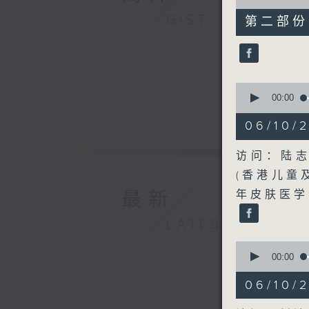
of
49
GIST
第二部份 P
minutes,
44
seconds
90%
0
seconds
00:00
of
49
06/10/
minutes,
55
seconds
访问：陆志
90%
(香港儿童
最新
年皮肤医学
LATEST
0
seconds
00:00
of
19
06/10
minutes,
36