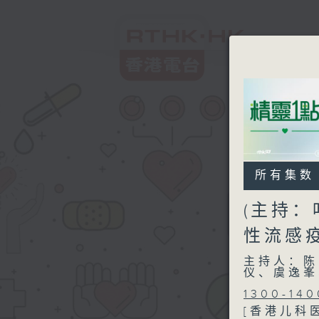
所有集数
(主持：
性流感疫
主持人：陈
仪、虞逸峯
1300-140
[香港儿科