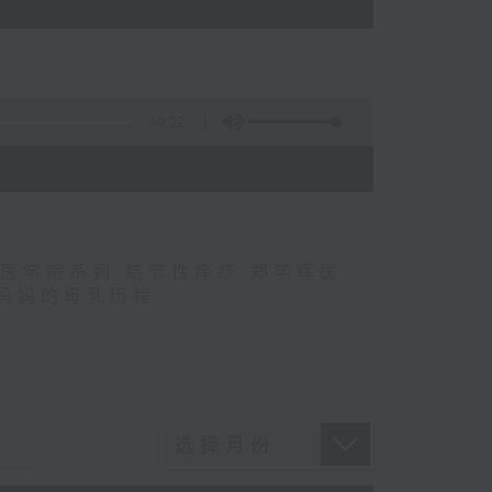
49:22
医学院系列
,
结节性痒疹
,
郑学辉医
妈妈的母乳历程