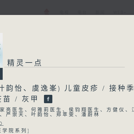
电视
电台
新闻
WEB+
精灵一点
叶韵怡、虞逸峯) 儿童皮疹 / 接种
苗 / 灰甲
家亮医生、何雅莉医生、侯钧翔医生、方健仪、
、严崇天、叶韵怡、郑萃雯、潘蔚林
0
医学院系列]