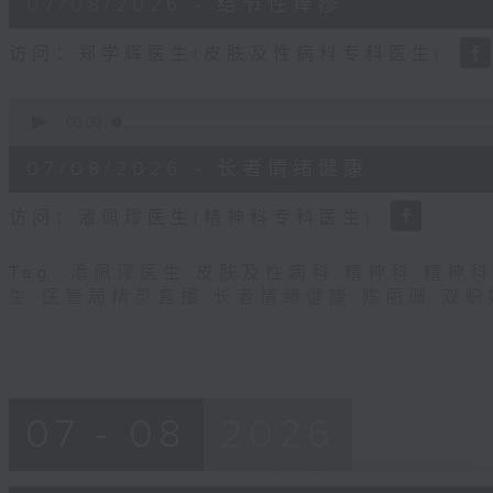
07/08/2026 - 结节性痒疹
minutes,
31
seconds
Volume
访问：郑学辉医生(皮肤及性病科专科医生)
90%
0
seconds
00:00
of
49
07/08/2026 - 长者情绪健康
minutes,
22
seconds
Volume
访问：潘佩璆医生(精神科专科医生)
90%
Tag:
潘佩璆医生
,
皮肤及性病科
,
精神科
,
精神科
生
,
医管局精灵直播
,
长者情绪健康
,
陈丽珊
,
双职
07 - 08
2026