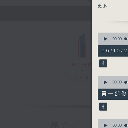
主题：儿童
更多...
嘉宾：陆志
教授 (香
港儿童及青
1400-143
0
[卫生署健
seconds
00:00
of
主题：接种
1
06/10/2
嘉宾：刘浩
hour,
39
1430-150
minutes,
主题：灰甲
35
seconds
嘉宾：陈厚
90%
0
电台直播
seconds
00:00
of
50
第一部份 P
minutes,
0
seconds
90%
0
简介
seconds
00:00