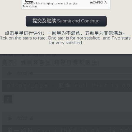
1330-1400
主题：结节性痒疹
提交及继续 Submit and Continue
嘉宾：郑学辉医生(皮肤及性病科专科医生)
点击星星进行评分：一颗星为不满意，五颗星为非常满意。
1400-1500
lick on the stars to rate: One star is for not satisfied, and Five stars 
for very satisfied.
[精神科医学院系列]
主题：长者情绪健康
嘉宾：潘佩璆医生(精神科专科医生)
0
seconds
00:00
of
1
07/08/2026 - 足本 Full (HKT 13:00 
hour,
38
minutes,
6
seconds
Volume
90%
0
seconds
00:00
of
48
第一部份 Part 1 (HKT 13:05 - 14:00)