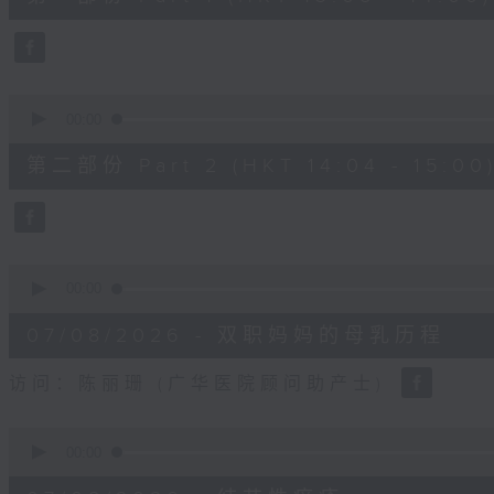
minutes,
50
seconds
Volume
90%
0
seconds
00:00
of
49
第二部份 Part 2 (HKT 14:04 - 15:00
minutes,
26
seconds
Volume
90%
0
seconds
00:00
of
18
07/08/2026 - 双职妈妈的母乳历程
minutes,
44
seconds
Volume
访问：陈丽珊 (广华医院顾问助产士)
90%
0
seconds
00:00
of
21