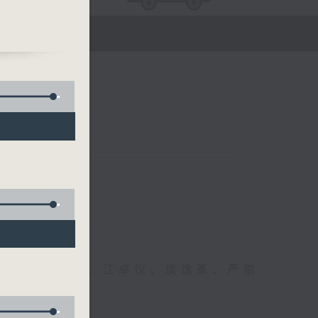
韩锦伦
(香
医生、方健仪、江卓仪、虞逸峯、严崇
幸福！」