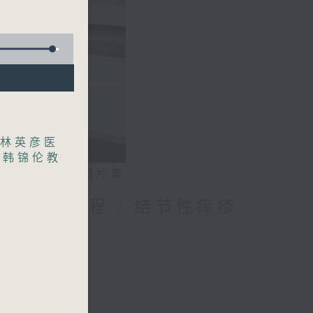
林英彦医
,
韩锦伦教
相片集
妈的母乳历程 / 结节性痒疹