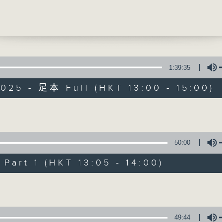
皮疹
刚医生 (香港儿童及青少年皮肤医学会主席)、
提供实用医疗健康资讯
港儿童及青少年皮肤医学会副主席) 、林英彦医生 
少年皮肤医学会司库)
0
康资讯站]
1:39:35
季节性流感疫苗
025 - 足本 Full (HKT 13:00 - 15:00)
濂医生 (香港家庭医学学院副院长(总务))
精灵一点
0
所有集数
Volume
毅医生(皮肤科专科医生)
50:00
您喜欢这个节目吗?
art 1 (HKT 13:05 - 14:00)
Volume
主持人：陈家亮医生、何雅莉医生、侯钧翔
天、叶韵怡、郑萃雯、潘蔚林
「医学并不严肃！精灵面对，一点健康、多点
49:44