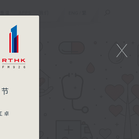
重温
APPS
我们
ENG
/
繁
X
季节
江卓