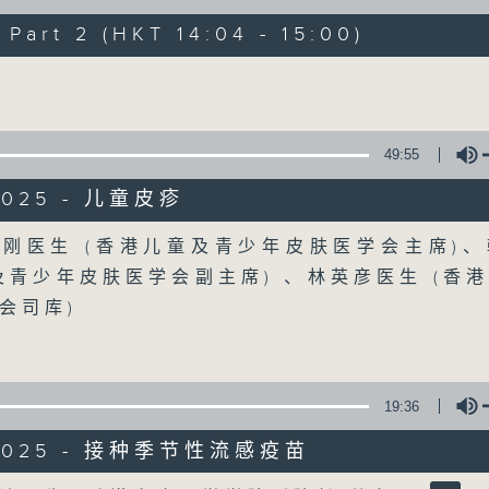
art 2 (HKT 14:04 - 15:00)
《精灵一点》 健康资讯 守护大众
Volume
一众主持与全港爱心医护，健康专业人士携
健康资讯。
星期一至五，下午 1 时10分 香港电台第一台
49:55
下午2时 至 3 时 香港电台第一台
2025 - 儿童皮疹
Volume
刚医生 (香港儿童及青少年皮肤医学会主席)
及青少年皮肤医学会副主席) 、林英彦医生 (香
会司库)
19:36
/2025 - 接种季节性流感疫苗