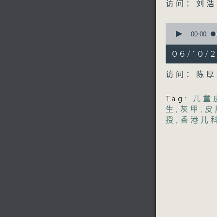
seconds
访问：刘浩
90%
0
seconds
00:00
of
17
06/10/
minutes,
52
seconds
访问：陈厚
90%
Tag:
儿童
生
,
灰甲
,
皮
授
,
香港儿