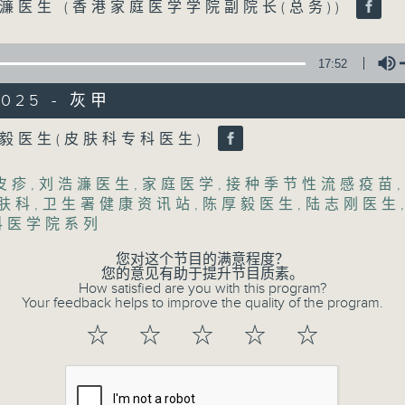
Volume
濂医生 (香港家庭医学学院副院长(总务))
17:52
2025 - 灰甲
Volume
毅医生(皮肤科专科医生)
皮疹
,
刘浩濂医生
,
家庭医学
,
接种季节性流感疫苗
,
肤科
,
卫生署健康资讯站
,
陈厚毅医生
,
陆志刚医生
07/08/2026
科医学院系列
您对这个节目的满意程度？
(主持：方健仪、潘蔚林) 双职妈
您的意见有助于提升节目质素。
How satisfied are you with this program?
/ 长者情绪健康
Your feedback helps to improve the quality of the program.
1300-1330
☆
☆
☆
☆
☆
[医管局精灵直播]
主题：双职妈妈的母乳历程
嘉宾：陈丽珊 (广华医院顾问助产士)