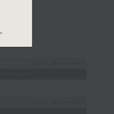
is
1:38:06
- 15:00)
48:50