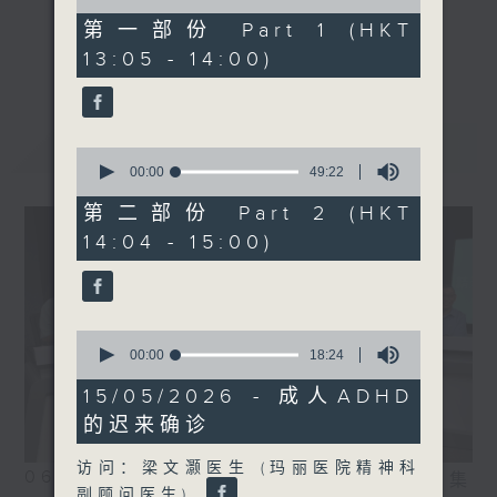
of
48
第一部份 Part 1 (HKT
minutes,
《精灵一点》 健康资讯 守护大众
更多...
13:05 - 14:00)
30
一众主持与全港爱心医护，健康专业人士携
seconds
手，组织最强的医学网络，提供实用医疗健康
资讯。
最新
LATEST
星期一至五，下午 1 时10分 香港电台第一
0
seconds
00:00
49:22
台、港台电视31
of
下午2时 至 3 时 香港电台第一台
49
第二部份 Part 2 (HKT
minutes,
14:04 - 15:00)
22
seconds
0
seconds
00:00
18:24
of
18
15/05/2026 - 成人ADHD
minutes,
的迟来确诊
24
seconds
访问：梁文灏医生 (玛丽医院精神科
06/08/2026
相片集
副顾问医生)