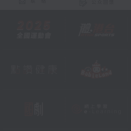
联 络
公众回馈