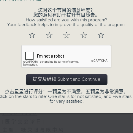
您对这个节目的满意程度？
您的意见有助于提升节目质素。
How satisfied are you with this program?
Your feedback helps to improve the quality of the program.
☆
☆
☆
☆
☆
06/08/2026
(主持：虞逸峯、廖杏茵) 设计「耀
1300-1400
[健康人物专访]
提交及继续 Submit and Continue
主题：设计「耀」潜能
嘉宾：文敏霞(香港耀能协会成人服务副总监)
点击星星进行评分：一颗星为不满意，五颗星为非常满意。
lick on the stars to rate: One star is for not satisfied, and Five stars 
康复服务中心导师)、蔡文涵(香港耀能协会爱睿
for very satisfied.
1400-1500
[医学会会诊日]
主题：糖尿眼与眼中风