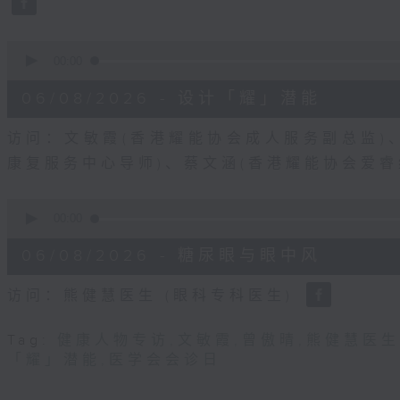
90%
0
seconds
00:00
of
49
06/08/2026 - 设计「耀」潜能
minutes,
19
seconds
Volume
访问：文敏霞(香港耀能协会成人服务副总监)
90%
康复服务中心导师)、蔡文涵(香港耀能协会爱
0
seconds
00:00
of
48
06/08/2026 - 糖尿眼与眼中风
minutes,
17
seconds
Volume
访问：熊健慧医生 (眼科专科医生)
90%
Tag:
健康人物专访
,
文敏霞
,
曾傲晴
,
熊健慧医生
「耀」潜能
,
医学会会诊日