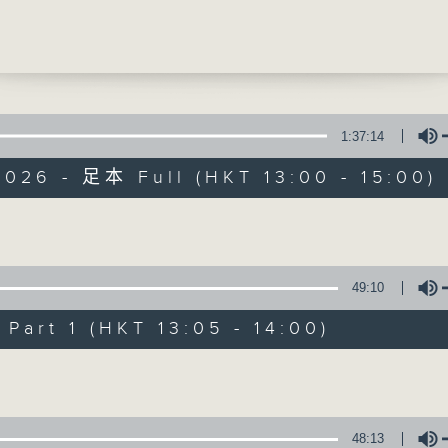
障碍症
明医生(精神科专科医生) 、曾芷楹(注册中医师)
提供实用医疗健康资讯
0
清医生 (临床肿瘤科专科医生)
1:37:14
026 - 足本 Full (HKT 13:00 - 15:00)
精灵一点
所有集数
Volume
49:10
您喜欢这个节目吗?
art 1 (HKT 13:05 - 14:00)
Volume
主持人：陈家亮医生、何雅莉医生、侯钧翔
天、叶韵怡、郑萃雯、潘蔚林
「医学并不严肃！精灵面对，一点健康、多点
48:13