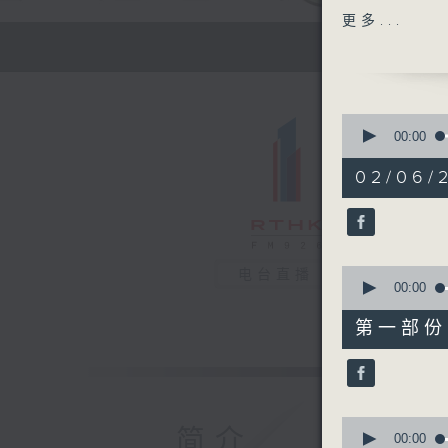
主题：认知
更多...
嘉宾：梁琳
1400-150
主题：舌癌
0
嘉宾：林河
seconds
00:00
of
1
02/06/2
hour,
37
minutes,
14
seconds
90%
0
电台直播
seconds
00:00
of
49
第一部份 P
minutes,
10
seconds
90%
0
简介
seconds
00:00