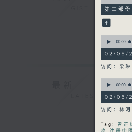
of
48
GIST
第二部份 P
minutes,
13
seconds
90%
0
seconds
00:00
of
49
02/06
minutes,
6
seconds
访问：梁琳
90%
0
最新
seconds
00:00
of
48
LATEST
02/06/
minutes,
7
seconds
访问：林河
90%
Tag:
曾芷
癌
,
注册中