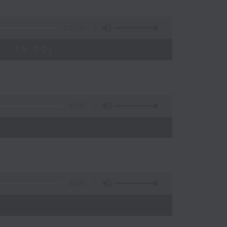
1:37:37
- 15:00)
49:20
48:26
)