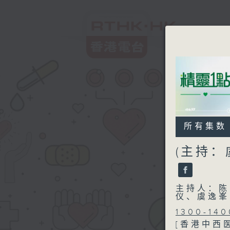
所有集数
(主持：
主持人：陈
仪、虞逸峯
1300-140
[香港中西