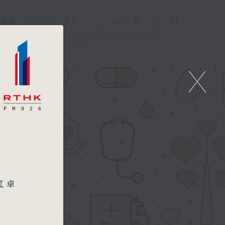
重温
APPS
我们
ENG
/
繁
X
癌
江卓