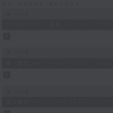
嘉宾：熊健慧医生 (眼科专科医生)
0
seconds
00:00
of
1
06/08/2026 - 足本 Full (HKT 13:00 
hour,
37
minutes,
37
seconds
Volume
90%
0
seconds
00:00
of
49
第一部份 Part 1 (HKT 13:05 - 14:00)
minutes,
20
seconds
Volume
90%
0
seconds
00:00
of
48
第二部份 Part 2 (HKT 14:04 - 15:00
minutes,
26
seconds
Volume