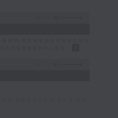
49:19
、曾傲晴(香港耀能协会爱睿综合职业
睿综合职业康复服务中心学员)
48:17
,
眼科
,
糖尿眼与眼中风
,
蔡文涵
,
设计