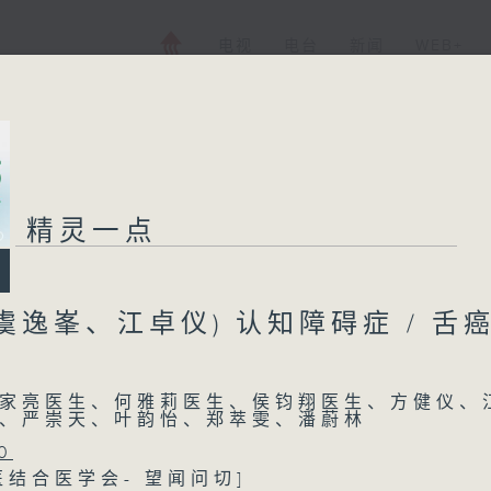
电视
电台
新闻
WEB+
精灵一点
虞逸峯、江卓仪) 认知障碍症 / 舌
家亮医生、何雅莉医生、侯钧翔医生、方健仪、
、严崇天、叶韵怡、郑萃雯、潘蔚林
0
医结合医学会- 望闻问切]