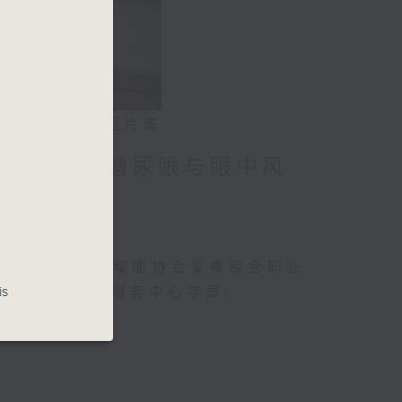
相片集
」潜能 / 糖尿眼与眼中风
、曾傲晴(香港耀能协会爱睿综合职业
is
综合职业康复服务中心学员)