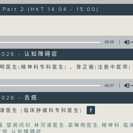
art 2 (HKT 14:04 - 15:00)
《精灵一点》 健康资讯 守护大众
Volume
一众主持与全港爱心医护，健康专业人士携
健康资讯。
星期一至五，下午 1 时10分 香港电台第一台
49:06
下午2时 至 3 时 香港电台第一台
/2026 - 认知障碍症
Volume
明医生(精神科专科医生) 、曾芷楹(注册中医师
48:07
2026 - 舌癌
Volume
清医生 (临床肿瘤科专科医生)
楹
,
望闻问切
,
林河清医生
,
梁琳明医生
,
精神科
,
临
医师
,
认知障碍症