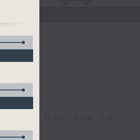
医生、方健仪、江卓仪、虞逸峯、严崇
幸福！」