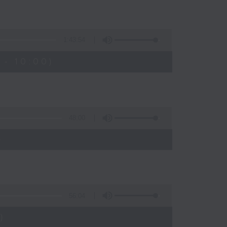
1:43:54
- 10:00)
48:00
)
56:04
)