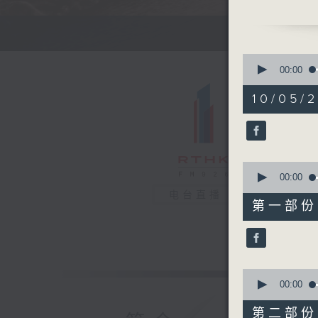
NOVARA
独居的仪式
访问本
0
seconds
00:00
of
1
10/05/2
hour,
42
minutes,
26
seconds
90%
0
seconds
00:00
of
电台直播
47
第一部份 P
minutes,
50
seconds
90%
0
seconds
00:00
of
54
第二部份 P