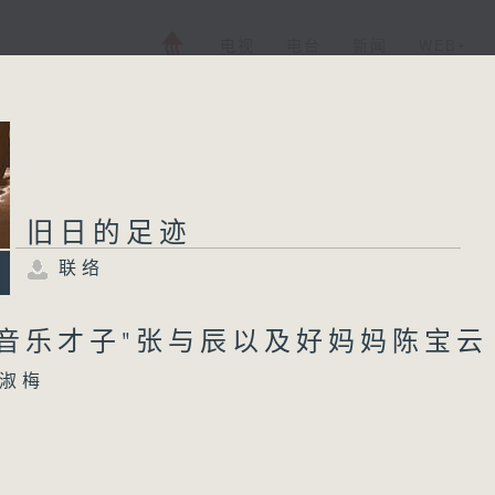
电视
电台
新闻
WEB+
旧日的足迹
联络
"音乐才子"张与辰以及好妈妈陈宝
淑梅