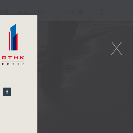
重温
APPS
我们
ENG
/
繁
X
云