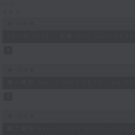
SHE
天外人
0
seconds
00:00
of
1
02/08/2026 - 足本 Full (HKT 08:10 
hour,
43
minutes,
54
seconds
Volume
90%
0
seconds
00:00
of
48
第一部份 Part 1 (HKT 08:10 - 09:00
minutes,
0
seconds
Volume
90%
0
seconds
00:00
of
56
第二部份 Part 2 (HKT 09:04 - 10:00
minutes,