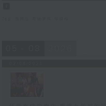
4
seconds
Volume
90%
Tag:
施南生
,
泰迪罗宾
,
车淑梅
05 - 08
2026
02/08/2026