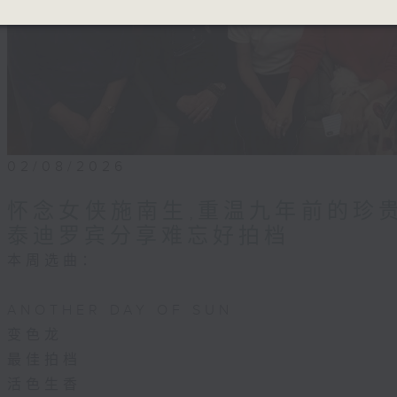
02/08/2026
怀念女侠施南生,重温九年前的珍
泰迪罗宾分享难忘好拍档
本周选曲：
ANOTHER DAY OF SUN
变色龙
最佳拍档
活色生香