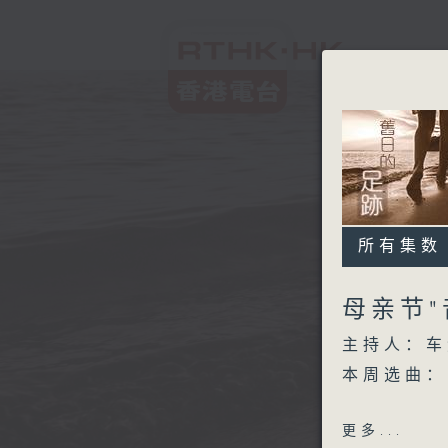
所有集数
母亲节
主持人：车
本周选曲：
深海
更多...
真的爱你