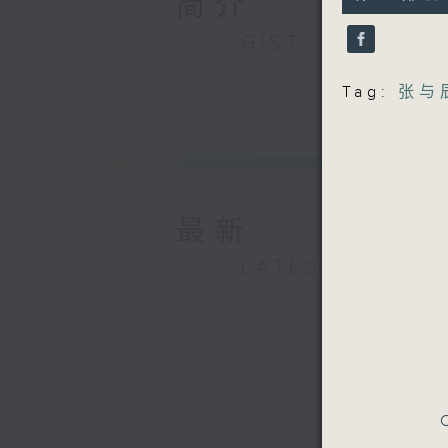
简介
minutes,
46
seconds
GIST
90%
Tag:
张与
最新
LATEST
C