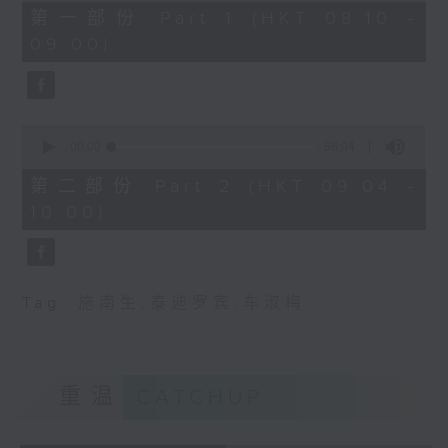
48
第一部份 Part 1 (HKT 08:10 -
minutes,
09:00)
0
seconds
0
seconds
00:00
56:04
of
56
第二部份 Part 2 (HKT 09:04 -
minutes,
10:00)
4
seconds
Tag:
施南生
,
泰迪罗宾
,
车淑梅
重温
CATCHUP