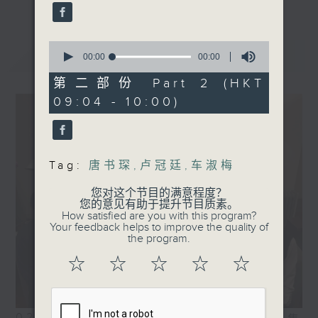
0
最新
LATEST
seconds
00:00
00:00
of
0
第二部份 Part 2 (HKT
seconds
09:04 - 10:00)
Tag:
唐书琛
,
卢冠廷
,
车淑梅
您对这个节目的满意程度？
您的意见有助于提升节目质素。
How satisfied are you with this program?
Your feedback helps to improve the quality of
the program.
☆
☆
☆
☆
☆
02/08/2026