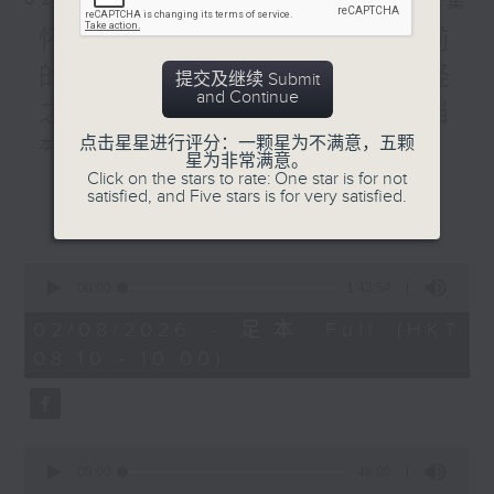
相片集
怀念女侠施南生,重温九年前
的珍贵专访,以及新艺城七怪
提交及继续 Submit
and Continue
之一泰迪罗宾分享难忘好拍档
点击星星进行评分：一颗星为不满意，五颗
本周选曲：
星为非常满意。
Click on the stars to rate: One star is for not
satisfied, and Five stars is for very satisfied.
ANOTHER DAY OF SUN
更多...
变色龙
最佳拍档
0
活色生香
seconds
00:00
1:43:54
SHE
of
1
02/08/2026 - 足本 Full (HKT
天外人
hour,
08:10 - 10:00)
43
minutes,
54
seconds
0
seconds
00:00
48:00
of