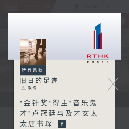
ENG
/
繁
×
全新 RTHK On The Go
取得
一手掌握 RTHK 电台、电视节目
所有集数
X
旧日的足迹
联络
...
"金针奖"得主"音乐鬼
才"卢冠廷与及才女太
太唐书琛