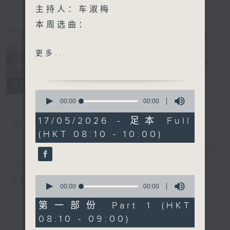
主持人：车淑梅
本周选曲：
天鸟
更多...
再回首
旧日的足迹
电台直播
一生所爱
联络
所有集数
陪着你走
0
但愿人长久
seconds
00:00
00:00
of
陪着我走
0
17/05/2026 - 足本 Full
您喜欢这个节目吗?
seconds
(HKT 08:10 - 10:00)
简介
GIST
0
主持人：车淑梅
seconds
00:00
00:00
of
0
第一部份 Part 1 (HKT
seconds
08:10 - 09:00)