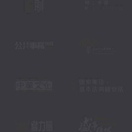
改善措施、应急准备和安全意
识等。
那些年，我们在大埔骑单车
时，经常路过的大埔滘潮汐站
去年完成重建，从原本一间不
起眼的小屋变成了全新的地标
「冰山一『阁』」。这座新潮
汐站以冰山为设计概念，希望
令大众更加关注全球暖化问
题。除了监测吐露港的水位变
化，它也是市民休息的好地
方。我们下次可以一起骑单车
去潮汐站，欣赏灯火璀璨的夜
色。
气候变化是全人类的共同挑
战，需要结合全球协作与个人
行动，才能有效应对。其实，