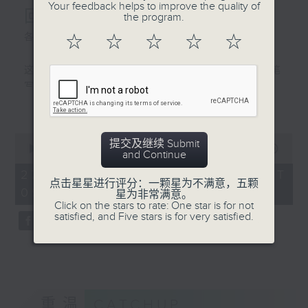
Your feedback helps to improve the quality of
回顾立法会工作
如常上学、上班。
the program.
各位市民：
☆
☆
☆
☆
☆
你或许会好奇，香港拥有超过
1,100 公里长的海岸线，地理
这次是我最后一次以立法会主席的身份执笔
上亦较容易受热带气旋影响，
写这一封家书。
如何有效管理沿岸风险呢？面
更多...
几天后，我将会卸下肩负了21年的议员职
对极端天气，很多情况都不可
责。回望这段旅程，我感到非常光荣，同时
预测。参考不同城市的经验，
满怀感恩——可以说是走了一趟因贡献香港而
0
提交及继续 Submit
单靠在基建投放资源以完全避
seconds
00:00
11:33
丰盛、因服务市民而圆满的奇妙之旅。
and Continue
of
免水浸，并非最有效和具成本
香港不仅是我的家，更是孕育我成长、赋予
11
27/12/2025 - 足本 Full (HKT
效益的方法。因此，我们引入
minutes,
点击星星进行评分：一颗星为不满意，五颗
我机遇、成就我人生的根。
09:00 - 09:20)
33
星为非常满意。
多管齐下的综合策略，以提升
我在上世纪五十年代的香港出生。我亲身经
seconds
Click on the stars to rate: One star is for not
香港应对极端天气的适应能力
satisfied, and Five stars is for very satisfied.
历了战后香港的奋斗历程，从百废待举的小
和抗御力。7年前超强台风
城市，进化为百业腾飞的亚洲小龙，之后投
「山竹」过后，我和团队在多
身贡献国家改革开放的大潮流，更成为举世
方面下了不少功夫，包括提升
瞩目的国际金融中心，再到今天，适逢百年
设计标准、推展沿岸改善工
未有的大变局加速演进，香港在国家发展大
程、实施管理措施和加强宣传
局中，担当着独特角色。这条极不平凡的发
重温
CATCHUP