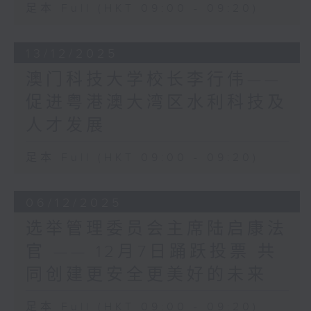
足本 Full (HKT 09:00 - 09:20)
媲美内地及外国主要城市。
「民有所呼，我有所应」。立法会也史无前
例地加强自我监督，引入新的《立法会议员
气候变化的最大挑战在于它的
守则》，完善履职机制，让议员更好地履行
13/12/2025
「不确定性」。所以，我们在
宪制职能。
《海港工程设计手册》中加入
澳门科技大学校长李行伟——
转眼间，在立法会已经21年，我深深感受
循序渐进的原则，在实际可行
到，担任议员是一份使命。我在从政路上经
促进粤港澳大湾区水利科技及
的情况下于设计上预留可扩展
历了高山低谷，顺流逆流，但无论任何光
人才发展
的条件，让我们日后能按需要
景，驱使我继续前行、永不言倦，始终是
适时进一步提升基础设施。这
「将更好的香港交给下一代」的初心。
足本 Full (HKT 09:00 - 09:20)
种做法能提供灵活性和可调整
我很感谢立法会秘书处，一直为议员提供全
性，使我们能根据气候变化的
面而专业的支援，是议员的紧密伙伴。作为
最新评估，按实际情况制定有
立法会主席，我一直与秘书处合作无间，即
06/12/2025
效和具成本效益的应对措施，
使面对的挑战有增无减，秘书处总是敢于突
选举管理委员会主席陆启康法
同时避免过早推展大规模的工
破，与时并进，尽责建言，为我提供所有可
程，引致不必要的建造、营运
官 —— 12月7日踊跃投票 共
能的选择，让我全面考虑，作出最佳决定。
和维修开支。例如，为新挡浪
秘书处已经为第八届立法会候任议员举行了
同创建更安全更美好的未来
墙建造较大的地基，以便未来
简介会，协助他们熟习议会运作，尽快「埋
按实际情况加高挡浪墙。
位工作」。我与候任议员分享经验时，特别
足本 Full (HKT 09:00 - 09:20)