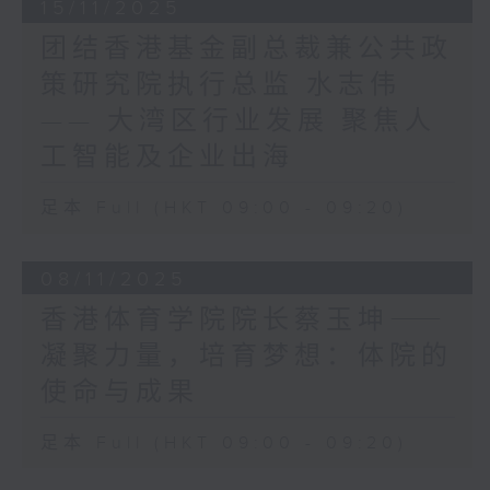
区以进行改善工程及加强应急
15/11/2025
更上一层楼的黄金机会。
管理，并制定了香港中期和长
立法会作为特区管治团队的重要组成部分，
团结香港基金副总裁兼公共政
期的海岸管理策略。目前，我
有责任协助特区政府准确把握发展方向，出
策研究院执行总监 水志伟
们正积极推展在已识别地区的
谋献策，回答好试题。我深信，新一届议员
改善工程，部分工程已完成，
—— 大湾区行业发展 聚焦人
会凭着他们的专业知识、宝贵经验、人脉和
在近年的台风吹袭中发挥了有
资源，对市民、业界和香港的了解，在坚持
工智能及企业出海
效作用，而余下工程预计在
和完善行政主导的前提下，发挥立法会的独
2027 年前逐步完成。为进一
特宪制职能，全面全力支持特区政府推动香
足本 Full (HKT 09:00 - 09:20)
步制定长远海岸管理的综合策
港变革创新。
略，我们在2024年完成了
变革往往蕴含不同的发展可能。香港是成就
「海岸管理计划研究」，分析
08/11/2025
梦想，机遇处处的地方。在「一国两制」
在气候变化下，风暴潮、风浪
下，香港是国家唯一实行普通法的城市，有
香港体育学院院长蔡玉坤⸺
和海平面上升对本港沿岸地区
引以为傲的法治传统，又是最开放的城市，
的影响，作超前部署。
凝聚力量，培育梦想：体院的
资金、资讯和人才自由流通，中西文化交
融，加上位处亚洲的中心，「背靠祖国、联
使命与成果
在制订改善措施时，我们会考
通世界」，都是香港得天独厚的独特优势，
虑现场环境的局限、成本效
一定要倍加珍惜，用心发挥。「一国两制」
足本 Full (HKT 09:00 - 09:20)
益、对海上交通、环境和社会
是国之所需、民之所向、香港之所依，必须
的影响等多项因素，透过适
长期坚持。