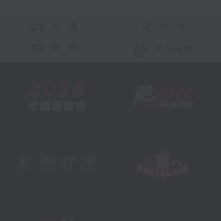
单靠沿岸改善工程得到全面保
护，因此制定合适的「管理」
交 通
社 交
措施同样重要。在超强台风
「桦加沙」袭港前，你在网上
联 络
公众回馈
看到我与其他部门的同事举行
联合记者会，发布最新的水浸
风险评估，并向市民讲解相关
应对措施及各区的行动计划，
让大家及早掌握资讯，提高警
觉。市民多一分准备，就会少
一分风险。
社会大众的参与对加强应对极
端天气的能力，至关重要。近
年来，我们积极通过多种方式
和媒介，例如制作短片、举办
讲座和部门开放日等，宣传气
候变化带来的沿岸风险、相关