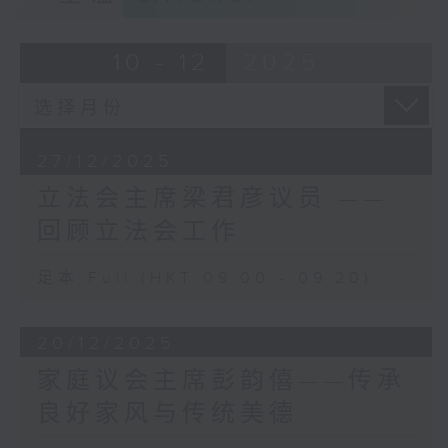
教育等，强化香港管理沿岸风
展路，我有幸参与其中。
险的能力。
七十年代，我大学毕业后就投身家族事业。
10 - 12
2025
家父一生勤奋踏实，时时叮嘱我：「生于
《海港工程设计手册》是香港
斯，长于斯，必须回馈这片土地，把更好的
各类型海事设施的重要设计标
香港交给下一代」。凭着这份奉献精神，我
准，例如码头、海堤和防波堤
逐渐从工商界的实业耕耘，转向投身各项公
等。我们参考香港过去多年的
职服务，代表工业界发声，协助业界升级转
27/12/2025
台风、风暴潮和海平面数据，
型，回馈香港。
立法会主席梁君彦议员 ——
以及2021年联合国政府间气
沙士疫情后，我得到业界支持，从2004年获
候变化专门委员会发表的《第
回顾立法会工作
选为立法会议员；到2016年至今9年，更获
六次评估报告》，完成了多个
议员支持成为立法会主席。
相关研究，针对气候变化的不
足本 Full (HKT 09:00 - 09:20)
在立法会，我很高兴参与到发展经济、改善
同情景进行推算，更新了《海
民生的工作，亦有幸带领立法会，特别是建
港工程设计手册》内的设计参
制派议员，一起无惧、无偏、无私奉献地协
数。我们为沿岸基建引入最新
20/12/2025
助中央和特区政府克服新冠疫情、令议会回
的设计标准，并汲取每次应对
复理性、完善选举制度，以及成功处理不少
家庭议会主席彭韵僖——传承
台风的经验，不断加强日后应
老大难的问题。行政立法关系良性互动达到
良好家风与传统美德
对极端天气的抗御力。现时，
历史新高，去年更同心同德，完成延搁了27
我们的沿岸基建设计标准已经
年的《基本法》第二十三条立法，真正做到