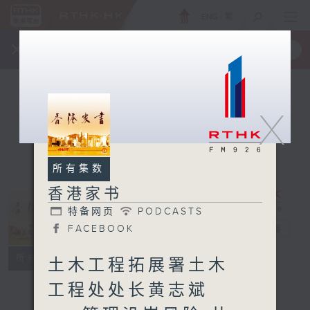
ENG
/
繁
×
全新 RTHK On The Go
取得
一手掌握 RTHK 电台、电视节目
X
所有集数
香港家书
特备网页
PODCASTS
香港家书
FACEBOOK
电台直播
特备网页
PODCASTS
所有集数
土木工程拓展署土木
FACEBOOK
工程处处长黄志斌