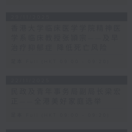
提到议员任重道远，不是「打份工」，不是
为进一步提升社会整体的应对
为自己个人荣耀去做，而是以国家和香港的
能力，我们从长远规划着着
整体利益为依归；亦要虚心学习，才能够贴
29/11/2025
手，将管理沿岸风险的指引纳
地服务市民。这不只是我作为现届立法会主
香港大学临床医学学院精神医
入《海港工程设计手册》，使
席对新一届议员的期望，相信也是国家和全
持份者能在规划及设计阶段，
学系临床教授张頴宗——及早
港市民对立法会的殷切期望。
及早有系统地考虑和管理相关
新一届议员甫上任就要处理许多重要工作。
治疗抑郁症 降低死亡风险
的沿岸风险，例如加入缓减风
行政长官已表示，政府会在新一届立法会首
险的措施。
次会议，提出议案讨论如何支援大埔火灾的
足本 Full (HKT 09:00 - 09:20)
善后重建，推动制度改革。另外，财政司司
除了提升设计标准外，我们亦
长已展开新一份《财政预算案》的公众谘
完成多个全港性研究，以应对
询。议员须要协助政府拟备一份稳健务实、
22/11/2025
海平面上升和风暴潮引致海水
为香港妥善谋划未来的预算案。
民政及青年事务局副局长梁宏
淹浸沿岸地区的风险。在
2026年是国家「十五五」规划开局之年。习
2021年完成的「沿岸灾害研
正——全港美好家庭选举
主席已嘱咐香港要主动对接国家「十五五」
究」中，我们利用风险为本的
规划，坚持和完善行政主导，扎实推动经济
评估方法，审视所有沿岸地区
足本 Full (HKT 09:00 - 09:20)
高质量发展，深度参与粤港澳大湾区建设，
受海水淹浸的可能性及后果，
更好融入和服务国家发展大局。这些是国家
识别了多个沿岸低洼或当风地
开给香港的考试题，也是国家支持香港发展