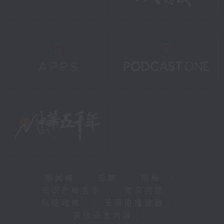
每个人都可以在日常生活中，
以具体行动为建构具抗御力的
社会出一分力。Matthew，
爸爸期待你在异国的房产建筑
研究中，持续关注全球气候议
题，并将这份关注转化为塑造
美好空间的动力。我们今日的
努力，不仅是为了建造更坚固
的建筑，更是为构建更具韧性
的社区和更宜居的未来。
爸爸
2025年10月25日
新闻稿
|
招聘
|
招标
|
知识产权告示
|
常见问题
|
私隐政策
|
无障碍播放器
|
其他语言内容
|