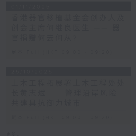
应、应变、管理的综合策略，
01/11/2025
立法会广场近年种了很多粉红色簕杜鹃，簕
混合应用多层保护的设计和配
杜鹃开花期长，色彩灿烂，又能适应不同环
香港器官移植基金会创办人及
合管理措施，以缓减沿岸水浸
境，生命力强。看见簕杜鹃就好像看见香
风险。多层保护的设计包括:
创会主席何继良医生 —— 器
港，朝气蓬勃，适应力强，顽强奋进。
香港的发展道路从来都不平坦，过去如是，
官捐赠何去何从?
(i) 在沿岸位置实施「适应」
未来亦会如是，但香港人往往能够在不平坦
措施作第一道防线，例如加建
的路上顽强奋进，不断突破自己。我祝愿香
足本 Full (HKT 09:00 - 09:20)
或加高挡浪墙；
港人继续以这份自强不息的精神，成就更美
(ii) 在海岸位置后面的合适地
好的香港，将更美好的香港交给一代又一
点实施「应变」措施作第二道
25/10/2025
代，成为国家富强、繁荣长青不可替代的力
防线，例如安装可拆卸式挡水
量！
土木工程拓展署土木工程处处
设施，以建立沿岸缓冲区，减
少海水涌入内陸；
长黄志斌 ——管理沿岸风险
立法会主席
(iii) 在重要的建筑物前实施
梁君彦
共建具抗御力城市
「应变」措施作第三道防线，
2025年12月27日
例如加设可拆卸式挡水板或放
足本 Full (HKT 09:00 - 09:20)
置沙包。
更多 ...
此外，并非所有沿岸地区都能