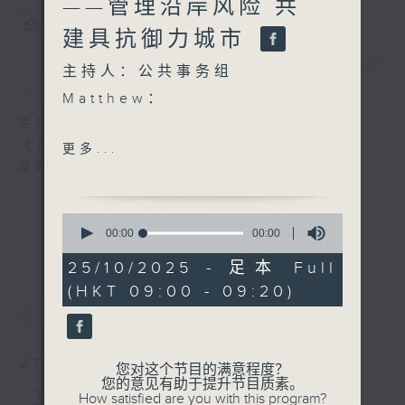
——管理沿岸风险 共
您喜欢这个节目吗?
建具抗御力城市
主持人：公共事务组
简介
GIST
Matthew：
主持人：公共事务组
在纽约留学生活习惯吗? 今年
《香港家书》
更多...
6月，你刚到美国就遇上历史
星期六 09:00-09:20 a.m.
罕见的热浪。听说美国中部、
东岸等地的城市，连续多天出
0
现三十多甚至四十度高温，晚
seconds
00:00
00:00
of
上也难以入睡。其实，全球各
0
25/10/2025 - 足本 Full
地，包括香港，同样面对极端
seconds
(HKT 09:00 - 09:20)
天气的影响。今年，香港「挂
最新
LATEST
波」次数创下新纪录，九月又
遇上超强台风「桦加沙」。幸
好，香港的抗御力在过往几年
27/12/2025
您对这个节目的满意程度？
持续提升，社会在台风过后迅
您的意见有助于提升节目质素。
立法会主席梁君彦议员 ——
How satisfied are you with this program?
速复常，市民普遍能在第二天