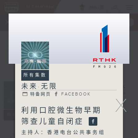
ENG
/
繁
×
全新 RTHK On The Go
取得
一手掌握 RTHK 电台、电视节目
所有集数
未来·无限
特备网页
FACEBOOK
X
未来·无限
电台直播
利用口腔微生物早期
特备网页
FACEBOOK
所有集数
筛查儿童自闭症
主持人：香港电台公共事务组