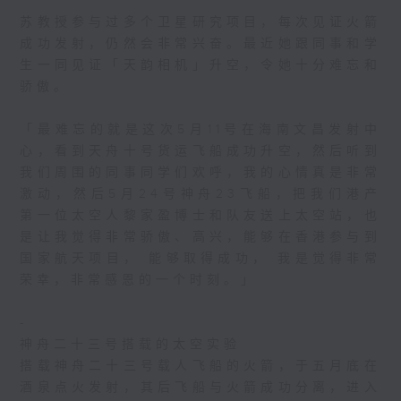
苏教授参与过多个卫星研究项目，每次见证火箭
成功发射，仍然会非常兴奋。最近她跟同事和学
生一同见证「天韵相机」升空，令她十分难忘和
骄傲。
「最难忘的就是这次5月11号在海南文昌发射中
心，看到天舟十号货运飞船成功升空，然后听到
我们周围的同事同学们欢呼，我的心情真是非常
激动，然后5月24号神舟23飞船，把我们港产
第一位太空人黎家盈博士和队友送上太空站，也
是让我觉得非常骄傲、高兴，能够在香港参与到
国家航天项目， 能够取得成功， 我是觉得非常
荣幸，非常感恩的一个时刻。」
-
神舟二十三号搭载的太空实验
搭载神舟二十三号载人飞船的火箭，于五月底在
酒泉点火发射，其后飞船与火箭成功分离，进入