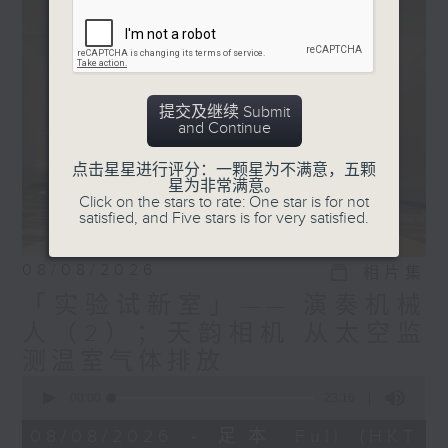
姚嘉榕教授表示，她与很多从
能。
事科研的朋友不同，研究之路
开始得比较迟。
监制: 萧洛汶
、张璟莹
提交及继续 Submit
「我在英国完成了牙医本科训
and Continue
练，之后回香港大学修读硕士
课程，受训成为儿童齿科专科
点击星星进行评分：一颗星为不满意，五颗
星为非常满意。
医生，从事临床工作七至八年
Click on the stars to rate: One star is for not
后，因缘际会下，港大提供了
satisfied, and Five stars is for very satisfied.
走入教学工作的机会，我在多
年临床实践后希望扩阔工作领
08/08/2026
相片集
域，便申请了教学岗位。在香
「实验试新室」—— 演奏机械
港大学从事教学工作，不能只
人（2）；天韵相机 从太空监
教学或做临床，还需要十进行
科研，我转职后报读了博士课
测温室气体排放
程，接受更全面的科研训练，
0
seconds
00:00
23:16
因而走进了另一个世界，科研
of
的世界。 攻读博士期间，我
23
08/08/2026 - 足本 Full (HKT
minutes,