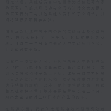
预定轨道。乘组成员当中包括香港首位载荷专家
黎家盈。飞船其后成功与空间站进行交会对接，
黎家盈目前正与其他乘组人员驻留于空间站，其
间将进行多项科学实验。
团队本次共携带五十四公斤的实验样本及设备升
空，包括水稻种子、肝细胞、钙钛矿电池等材
料。神舟二十三号所搭载的太空实验项目众多，
且清单时有更新。
以其中一项实验为例，为因应未来人类长期驻留
太空时，仍能种植出高品质、高产量的粮食，乘
组人员将水稻种子带上太空，试验在微重力环境
下首次连续培育两代水稻，以研究微重力对水稻
遗传特性的影响。此外，他们亦将纳米酶、放线
菌及植物种子置于舱外暴露装置中长达五个月，
观察太空辐射对生物样本所产生的影响。
在能源方面，钙钛矿太阳能电池以轻薄高效着