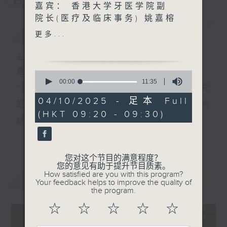
您喜欢这个节目吗?
嘉宾： 香港大学牙医学院副
院长(医疗及临床事务) 姚嘉榕
简介
GIST
教授
更多...
「大家好，我是姚嘉榕，现任
主持人：香港电台公共事务组
香港大学牙医学院副院长，负
身处世界关键的转折，需要眼界和知识。
0
责医疗及临床事务，我也是儿
seconds
00:00
11:35
**每个星期六，我们会邀请一位科学家，介绍在其研究
of
童齿科学系的讲座教授。我的
11
04/10/2025 - 足本 Full
研究方向包括几个方面，首先
范畴内一个正在影响世界未来发展、我们不可不知的
minutes,
(HKT 09:20 - 09:30)
35
是牙科物料，尤其专注于研究
趋势，以专业和视野来培养具前瞻的预测与洞察力。
seconds
牙科黏合剂，也就是牙医在补
更多...
**环节『实验试新室』主打应用科技介绍，探讨科技如
牙时用来将补牙材料黏附于牙
齿表面的物质。我本身是一名
何应用于日常生活，透过研发者介绍、配合现场实
您对这个节目的满意程度？
儿童齿科医生，因此也专注于
您的意见有助于提升节目质素。
测、在不同应用场境展示技术效能。同时亦会邀请使
How satisfied are you with this program?
最新
LATEST
儿童齿科的研究。近年我们在
Your feedback helps to improve the quality of
用者分享使用心得及感受，展示科技如何提升生活质
临床上接触到不少自闭症 儿
the program.
童，有一些研究着眼于他们的
素，拓阔听众对科技应用的想像。
☆
☆
☆
☆
☆
口腔健康问题。」
星期六早上，让我们看远一点，看到未来的无限可