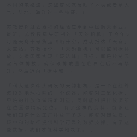
不同的电磁波，这些变化就反映了地表或者是大
气、陆地、海洋的一些特征。」
苏教授将过去累积的经验应用到中国航天事业。
最近，苏教授牵头研制的「天韵相机」于今年5
月随天舟十号货运飞船升空，成功抵达「天宫」
太空站。苏教授说，「天韵相机」可以监测碳排
放，支援国家实现「碳达峰」目标，即是控制温
室气体排放，确保碳排放量在临界点后不再攀
升，然后迈向「碳中和」。
「科大这次牵头研发的天韵相机，是一个在红外
波段对地球拍照的一个仪器，能够对二氧化碳、
甲烷的排放值做精准测量，同时能够把排放源所
在位置做精确定位。 有了这样的资料，能够让
我们知道什么工厂排放了多少，能够对碳达峰、
碳中和的路径提供科学可靠的数据支撑。有了这
些数据，我们才能科学地决策。 」