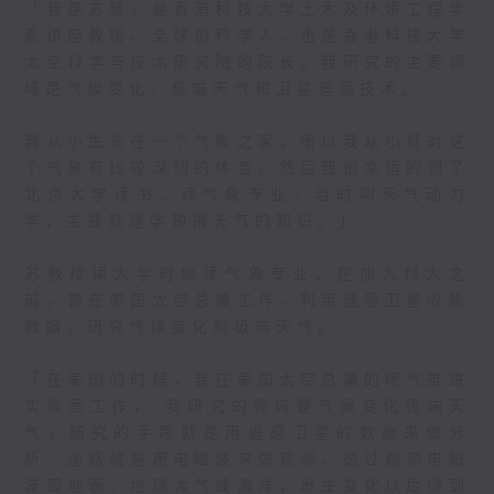
「我是苏慧，是香港科技大学土木及环境工程学
协助，保持孩子牙齿清洁。
系讲座教授、全球创科学人，也是香港科技大学
太空科学与技术研究院的院长。我研究的主要领
最近我们与港大心理学系合作
域是气候变化、极端天气和卫星遥感技术。
进行有关于自闭症儿童的研
究，在他们的牙齿表面采样，
我从小生长在一个气象之家，所以我从小就对这
采集牙菌膜，然后在实验室进
个气象有比较深切的体会。然后我很幸运的到了
行分析，我们发现自闭症儿童
北京大学读书，读气象专业，当时叫天气动力
与一般发展儿童在牙齿表面细
学，主要就是学预报天气的知识。」
菌方面的差异。这是一个初步
的研究，我们希望未来能开展
苏教授读大学时修读气象专业，在加入科大之
更大规模的研究，增加样本数
前，曾在美国太空总署工作，利用遥感卫星收集
目，以便更准确地了解自闭症
数据，研究气候变化和极端天气。
儿童口腔细菌的情况，并作为
生物标记，以及早知悉患有自
「在美国的时候，我在美国太空总署的喷气推进
闭症的机率，提早安排他们接
实验室工作， 我研究的领域是气候变化极端天
受训练。」
气，研究的手段就是用遥感卫星的数据来做分
析。遥感就是用电磁波来做观测，透过观测电磁
波跟地表、地球大气或海洋，发生变化以后得到