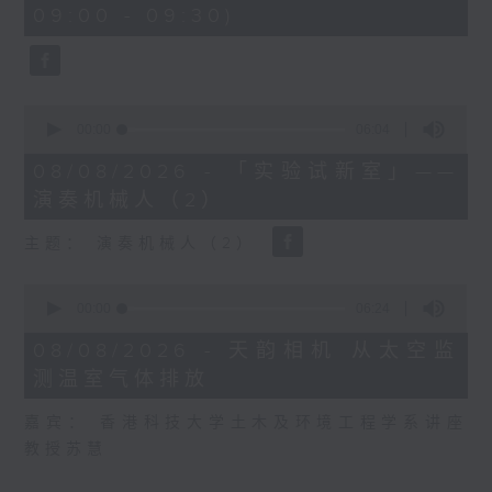
有机会参加许多大型国际牙科
09:00 - 09:30)
16
研讨会，接触到世界顶尖的牙
seconds
科研究人员，也能发表自己的
研究成果，与同行交流有助科
研进步，更好地帮助病人。」
0
seconds
00:00
06:04
of
姚嘉榕教授诊症时接触过不少
6
08/08/2026 - 「实验试新室」——
minutes,
自闭症儿童，近年她参与的一
演奏机械人（2）
4
些研究项目，一方面着眼于如
seconds
何提升他们的口腔健康，另一
主题： 演奏机械人（2）
方面，探究口腔微生物与自闭
0
症之间的关联。
seconds
00:00
06:24
of
6
「在诊所和医院接触到不少自
08/08/2026 - 天韵相机 从太空监
minutes,
闭症儿童，我们需要了解他们
测温室气体排放
24
seconds
的口腔状况，因此进行了相关
嘉宾： 香港科技大学土木及环境工程学系讲座
研究并访问家长，看看他们在
教授苏慧
帮助孩子清洁牙齿或就诊时遇
到什么困难，从而提供更好的