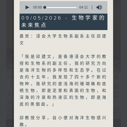
0
能。
seconds
00:00
04:11
of
4
09/05/2026 - 生物学家的
minutes,
未来焦点
监制: 萧洛汶
、张璟莹
11
seconds
嘉宾：浸会大学生物系副系主任邱建
文
「我是邱建文，是香港浸会大学的教
授和生物系的副主任，我的研究方向
是海洋生物的多样性和生态学。在过
08/08/2026
去的十五年，我发现了四十多个新的
相片集
物种，我研究的是浅海的珊瑚礁和底
「实验试新室」—— 演奏机械
栖生物，即是泥里和表面的生物，和
人（2）；天韵相机 从太空监
深海的冷泉和热液区的生物，即是海
测温室气体排放
底的黑烟囱。」
0
seconds
00:00
23:16
of
邱教授分享，自小便对海洋生物感兴
23
08/08/2026 - 足本 Full (HKT
趣。
minutes,