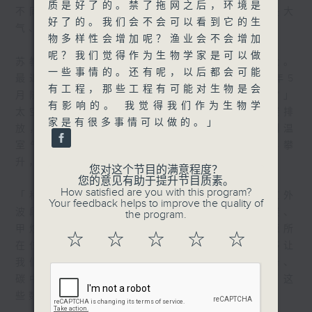
质是好了的。禁了拖网之后，环境是
不同的电磁波，这些变化就反映了地表或者是大
好了的。我们会不会可以看到它的生
气、陆地、海洋的一些特征。」
物多样性会增加呢？渔业会不会增加
呢？我们觉得作为生物学家是可以做
苏教授将过去累积的经验应用到中国航天事业。
一些事情的。还有呢，以后都会可能
最近，苏教授牵头研制的「天韵相机」于今年5
有工程，那些工程有可能对生物是会
月随天舟十号货运飞船升空，成功抵达「天宫」
有影响的。 我觉得我们作为生物学
太空站。苏教授说，「天韵相机」可以监测碳排
家是有很多事情可以做的。」
放，支援国家实现「碳达峰」目标，即是控制温
室气体排放，确保碳排放量在临界点后不再攀
升，然后迈向「碳中和」。
您对这个节目的满意程度？
您的意见有助于提升节目质素。
How satisfied are you with this program?
「科大这次牵头研发的天韵相机，是一个在红外
Your feedback helps to improve the quality of
波段对地球拍照的一个仪器，能够对二氧化碳、
the program.
甲烷的排放值做精准测量，同时能够把排放源所
☆
☆
☆
☆
☆
在位置做精确定位。 有了这样的资料，能够让
我们知道什么工厂排放了多少，能够对碳达峰、
碳中和的路径提供科学可靠的数据支撑。有了这
些数据，我们才能科学地决策。 」