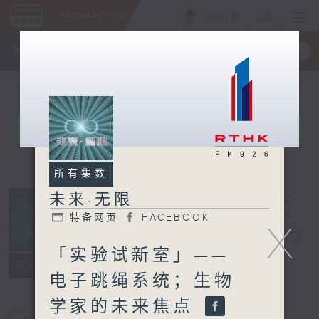
ENG
/
繁
×
全新 RTHK On The Go
取得
一手掌握 RTHK 电台、电视节目
所有集数
未来·无限
特备网页
FACEBOOK
X
未来·无限
电台直播
「实验试新室」——
特备网页
FACEBOOK
所有集数
电子跳绳系统；生物
学家的未来焦点