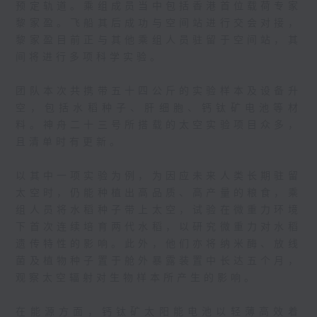
预定轨道。乘组成员当中包括香港首位载荷专家
黎家盈。飞船其后成功与空间站进行交会对接，
黎家盈目前正与其他乘组人员驻留于空间站，其
间将进行多项科学实验。
团队本次共携带五十四公斤的实验样本及设备升
空，包括水稻种子、肝细胞、钙钛矿电池等材
料。神舟二十三号所搭载的太空实验项目众多，
且清单时有更新。
以其中一项实验为例，为因应未来人类长期驻留
太空时，仍能种植出高品质、高产量的粮食，乘
组人员将水稻种子带上太空，试验在微重力环境
下首次连续培育两代水稻，以研究微重力对水稻
遗传特性的影响。此外，他们亦将纳米酶、放线
菌及植物种子置于舱外暴露装置中长达五个月，
观察太空辐射对生物样本所产生的影响。
在能源方面，钙钛矿太阳能电池以轻薄高效着