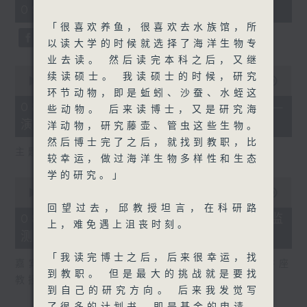
09:00 - 09:30)
16
seconds
「很喜欢养鱼，很喜欢去水族馆，所
以读大学的时候就选择了海洋生物专
业去读。 然后读完本科之后，又继
0
续读硕士。 我读硕士的时候，研究
seconds
00:00
06:04
of
环节动物，即是蚯蚓、沙蚕、水蛭这
6
08/08/2026 - 「实验试新室」——
些动物。 后来读博士，又是研究海
minutes,
演奏机械人（2）
4
洋动物，研究藤壶、管虫这些生物。
seconds
然后博士完了之后，就找到教职，比
主题： 演奏机械人（2）
较幸运，做过海洋生物多样性和生态
学的研究。」
0
seconds
00:00
06:24
of
回望过去，邱教授坦言，在科研路
6
08/08/2026 - 天韵相机 从太空监
上，难免遇上沮丧时刻。
minutes,
测温室气体排放
24
seconds
「我读完博士之后，后来很幸运，找
嘉宾： 香港科技大学土木及环境工程学系讲座
到教职。 但是最大的挑战就是要找
教授苏慧
到自己的研究方向。 后来我发觉写