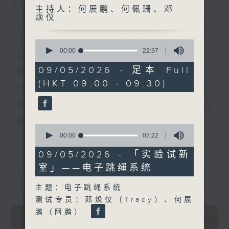
您喜欢这个节目吗?
主持人：何展鹏、何佩珊、邓
焕仪
简介
GIST
0
seconds
00:00
22:37
主持人：何展鹏、何佩珊、邓焕仪
of
22
09/05/2026 - 足本 Full
身处世界关键的转折，需要眼界和知识。
minutes,
(HKT 09:00 - 09:30)
37
**每个星期六，我们会邀请一位科学家，介绍在其研究
seconds
范畴内一个正在影响世界未来发展、我们不可不知的
趋势，以专业和视野来培养具前瞻的预测与洞察力。
0
seconds
00:00
07:22
更多...
**环节『实验试新室』主打应用科技介绍，探讨科技如
of
7
09/05/2026 - 「实验试新
何应用于日常生活，透过研发者介绍、配合现场实
minutes,
室」——电子跳绳系统
22
测、在不同应用场境展示技术效能。同时亦会邀请使
seconds
最新
LATEST
主题：电子跳绳系统
用者分享使用心得及感受，展示科技如何提升生活质
测试专员：邓焕仪（Tracy）、何展
素，拓阔听众对科技应用的想像。
鹏（阿鹏）
星期六早上，让我们看远一点，看到未来的无限可