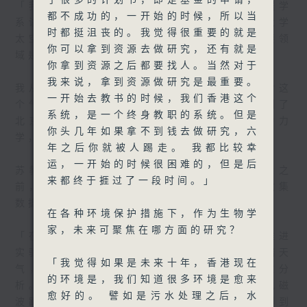
了很多的计划书，即是基金的申请，
「我是苏慧，是香港科技大学土木及环境工程学
都不成功的，一开始的时候，所以当
系讲座教授、全球创科学人，也是香港科技大学
时都挺沮丧的。我觉得很重要的就是
太空科学与技术研究院的院长。我研究的主要领
你可以拿到资源去做研究，还有就是
域是气候变化、极端天气和卫星遥感技术。
你拿到资源之后都要找人。当然对于
我来说，拿到资源做研究是最重要。
我从小生长在一个气象之家，所以我从小就对这
一开始去教书的时候，我们香港这个
个气象有比较深切的体会。然后我很幸运的到了
系统，是一个终身教职的系统。但是
北京大学读书，读气象专业，当时叫天气动力
你头几年如果拿不到钱去做研究，六
学，主要就是学预报天气的知识。」
年之后你就被人踢走。 我都比较幸
运，一开始的时候很困难的，但是后
苏教授读大学时修读气象专业，在加入科大之
来都终于捱过了一段时间。」
前，曾在美国太空总署工作，利用遥感卫星收集
数据，研究气候变化和极端天气。
在各种环境保护措施下，作为生物学
家，未来可聚焦在哪方面的研究？
「在美国的时候，我在美国太空总署的喷气推进
实验室工作， 我研究的领域是气候变化极端天
「我觉得如果是未来十年，香港现在
气，研究的手段就是用遥感卫星的数据来做分
的环境是，我们知道很多环境是愈来
析。遥感就是用电磁波来做观测，透过观测电磁
愈好的。 譬如是污水处理之后，水
波跟地表、地球大气或海洋，发生变化以后得到