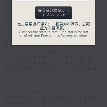
苏教授参与过多个卫星研究项目，每次见证火箭
提交及继续 Submit
成功发射，仍然会非常兴奋。最近她跟同事和学
and Continue
生一同见证「天韵相机」升空，令她十分难忘和
骄傲。
点击星星进行评分：一颗星为不满意，五颗
星为非常满意。
Click on the stars to rate: One star is for not
「最难忘的就是这次5月11号在海南文昌发射中
satisfied, and Five stars is for very satisfied.
心，看到天舟十号货运飞船成功升空，然后听到
我们周围的同事同学们欢呼，我的心情真是非常
激动，然后5月24号神舟23飞船，把我们港产
第一位太空人黎家盈博士和队友送上太空站，也
是让我觉得非常骄傲、高兴，能够在香港参与到
国家航天项目， 能够取得成功， 我是觉得非常
荣幸，非常感恩的一个时刻。」
-
神舟二十三号搭载的太空实验
搭载神舟二十三号载人飞船的火箭，于五月底在
酒泉点火发射，其后飞船与火箭成功分离，进入