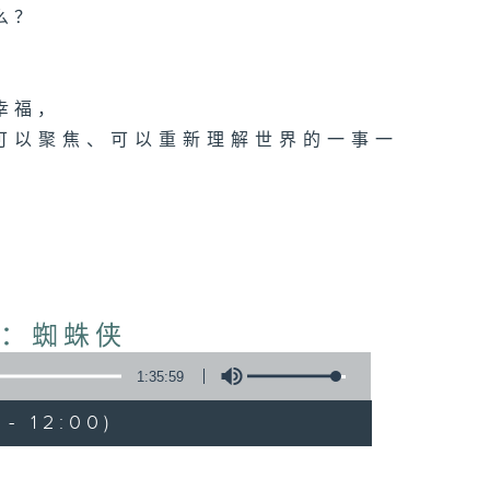
么？
幸福，
可以聚焦、可以重新理解世界的一事一
波：蜘蛛侠
1:35:59
- 12:00)