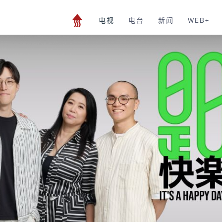
电视
电台
新闻
WEB+