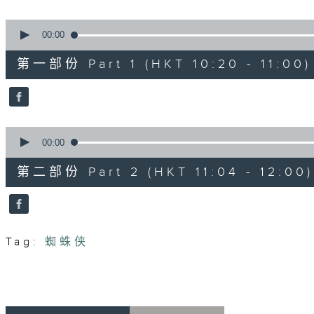
seconds
Volume
90%
0
seconds
00:00
of
40
第一部份 Part 1 (HKT 10:20 - 11:00)
minutes,
0
seconds
Volume
90%
0
seconds
00:00
of
56
第二部份 Part 2 (HKT 11:04 - 12:00)
minutes,
9
seconds
Volume
90%
Tag:
蜘蛛侠