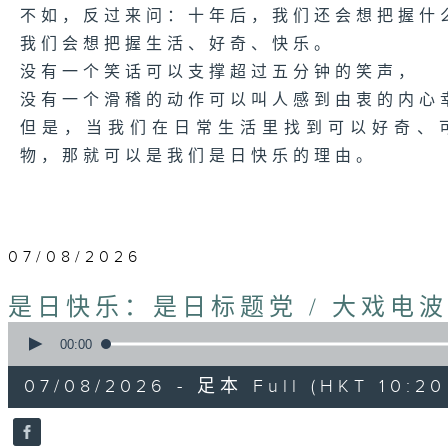
不如，反过来问：十年后，我们还会想把握什
我们会想把握生活、好奇、快乐。
没有一个笑话可以支撑超过五分钟的笑声，
没有一个滑稽的动作可以叫人感到由衷的内心
但是，当我们在日常生活里找到可以好奇、
物，那就可以是我们是日快乐的理由。
07/08/2026
是日快乐：是日标题党 / 大戏电
0
seconds
00:00
of
1
07/08/2026 - 足本 Full (HKT 10:20 
hour,
35
minutes,
59