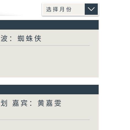
电波：蜘蛛侠
计划 嘉宾：黄嘉雯