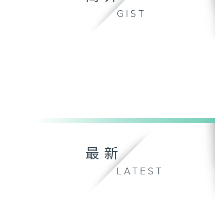
GIST
最新
LATEST