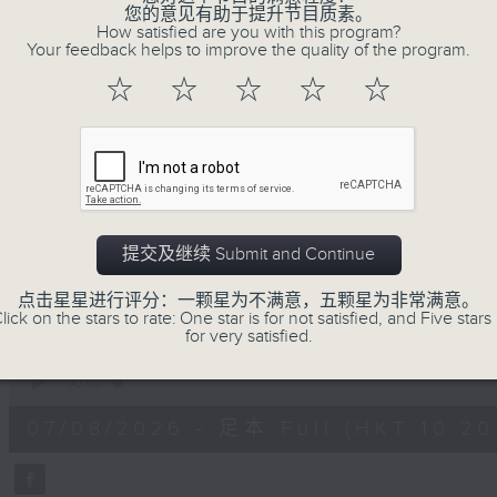
您的意见有助于提升节目质素。
不如，反过来问：十年后，我们还会想把握什
How satisfied are you with this program?
我们会想把握生活、好奇、快乐。
Your feedback helps to improve the quality of the program.
没有一个笑话可以支撑超过五分钟的笑声，
☆
☆
☆
☆
☆
没有一个滑稽的动作可以叫人感到由衷的内心
但是，当我们在日常生活里找到可以好奇、
物，那就可以是我们是日快乐的理由。
提交及继续 Submit and Continue
07/08/2026
点击星星进行评分：一颗星为不满意，五颗星为非常满意。
lick on the stars to rate: One star is for not satisfied, and Five stars 
for very satisfied.
是日快乐：是日标题党 / 大戏电
0
seconds
00:00
of
1
07/08/2026 - 足本 Full (HKT 10:20 
hour,
28
minutes,
4