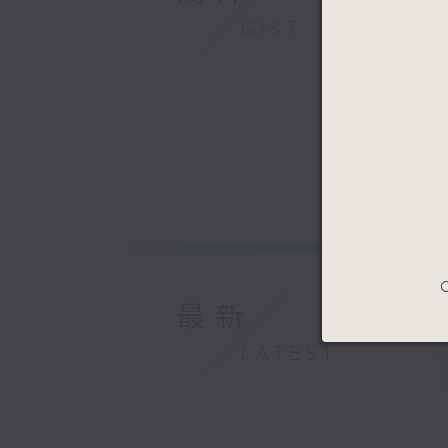
GIST
C
最新
LATEST