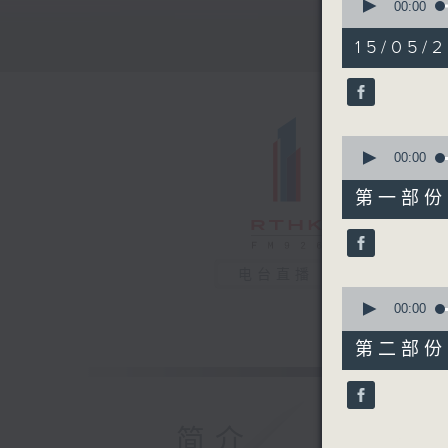
seconds
00:00
of
1
15/05/2
hour,
27
minutes,
9
seconds
90%
0
seconds
00:00
of
37
第一部份 P
minutes,
20
seconds
90%
电台直播
0
seconds
00:00
of
49
第二部份 P
minutes,
58
seconds
90%
简介