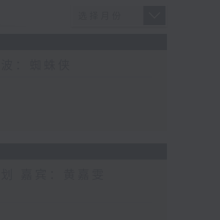
电波：蜘蛛侠
计划 嘉宾：黄嘉雯