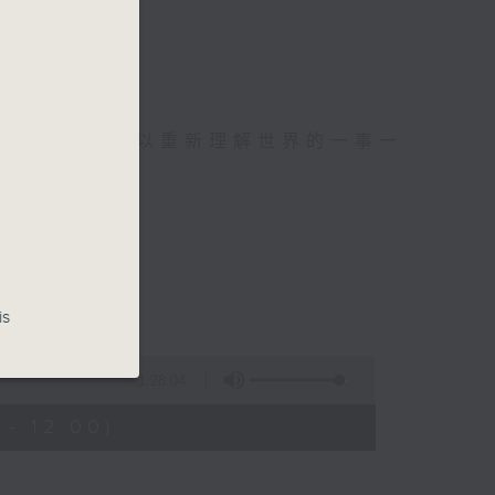
么？
幸福，
可以聚焦、可以重新理解世界的一事一
is
波：蜘蛛侠
1:28:04
- 12:00)