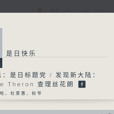
电视
电台
新闻
WEB+
是日快乐
：是日标题党 / 发现新大陆：
ize Theron 查理丝花朗
哈、杜雯惠、标爷