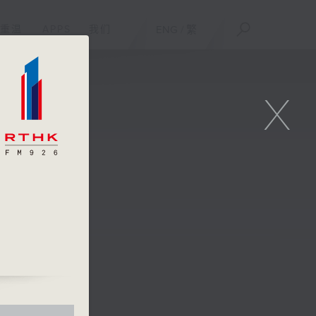
重温
APPS
我们
ENG
/
繁
X