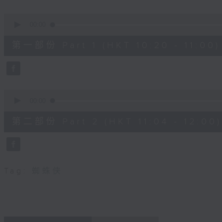
seconds
Volume
90%
0
seconds
00:00
of
38
第一部份 Part 1 (HKT 10:20 - 11:00)
minutes,
30
seconds
Volume
90%
0
seconds
00:00
of
49
第二部份 Part 2 (HKT 11:04 - 12:00)
minutes,
44
seconds
Volume
90%
Tag:
蜘蛛侠