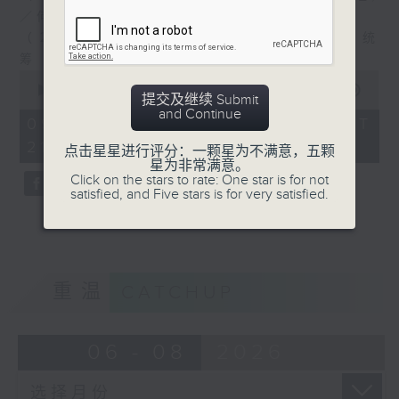
／何展鹏
（２）电视部：《飞驰人生：热爱篇》／节目统
筹 Moon
0
seconds
00:00
56:00
提交及继续 Submit
of
and Continue
56
09/08/2026 - 足本 Full (HKT
minutes,
21:04 - 22:00)
0
点击星星进行评分：一颗星为不满意，五颗
seconds
星为非常满意。
Click on the stars to rate: One star is for not
satisfied, and Five stars is for very satisfied.
重温
CATCHUP
06 - 08
2026