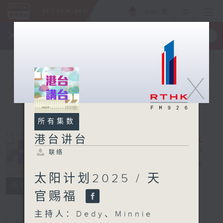
ENG
/
繁
×
全新 RTHK On The Go
取得
一手掌握 RTHK 电台、电视节目
X
所有集数
港台讲台
联络
港台讲台
电台直播
太阳计划2025 / 天
联络
所有集数
官赐福
主持人：Dedy、Minnie