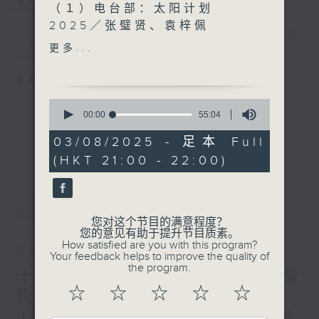
您喜欢这个节目吗?
（１）电台部：太阳计划
2025／张璧贤、袁梓佩
简介
GIST
（２）电视部：天官赐福／统
更多...
筹 梁慧思
主持人：Dedy、Minnie
0
seconds
00:00
55:04
of
55
03/08/2025 - 足本 Full
minutes,
(HKT 21:00 - 22:00)
4
seconds
最新
LATEST
您对这个节目的满意程度？
您的意见有助于提升节目质素。
How satisfied are you with this program?
09/08/2026
Your feedback helps to improve the quality of
the program.
十八好时光 / 飞驰人生：热爱
☆
☆
☆
☆
☆
篇
（１）电台部：《十八好时光》 (公共事务组)