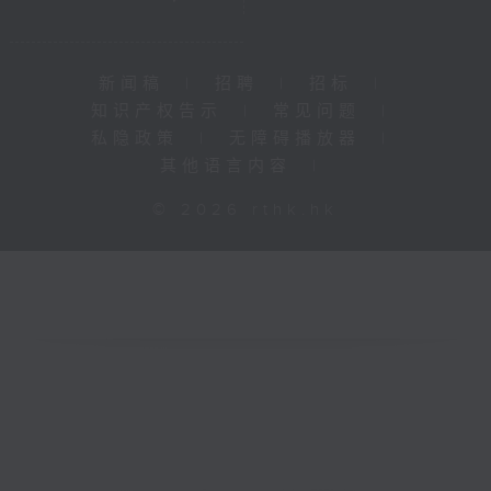
新闻稿
|
招聘
|
招标
|
知识产权告示
|
常见问题
|
私隐政策
|
无障碍播放器
|
其他语言内容
|
© 2026 rthk.hk