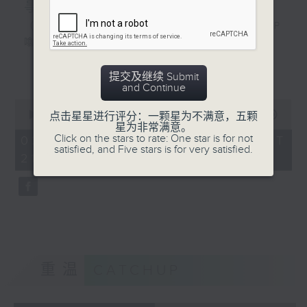
事：由AI开始
（１）电台部：《三五成群：围炉废噏—ZIP
噏剧场—西西柯弗斯》 (第二台)／阿摄
（２）电视部：《香港故事：由AI开始》／
更多...
节目监制Bonnie
提交及继续 Submit
and Continue
0
seconds
00:00
53:56
点击星星进行评分：一颗星为不满意，五颗
of
星为非常满意。
53
Click on the stars to rate: One star is for not
02/08/2026 - 足本 Full (HKT
minutes,
satisfied, and Five stars is for very satisfied.
21:00 - 22:00)
56
seconds
重温
CATCHUP