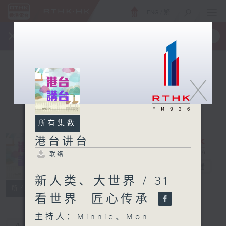
ENG
/
繁
×
全新 RTHK On The Go
取得
一手掌握 RTHK 电台、电视节目
X
所有集数
港台讲台
联络
港台讲台
电台直播
新人类、大世界 / 31
联络
所有集数
看世界—匠心传承
主持人：Minnie、Mon