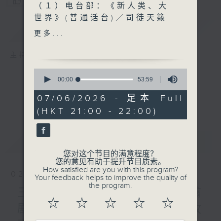
您喜欢这个节目吗?
（１）电台部：《新人类、大
世界》(普通话台)／司徒天籁
简介
GIST
（２）电视部：《梦想中华人
更多...
物志》／节目统筹Diana Siu
主持人：Minnie、Mon
0
seconds
00:00
53:59
of
53
07/06/2026 - 足本 Full
minutes,
(HKT 21:00 - 22:00)
59
seconds
最新
LATEST
您对这个节目的满意程度？
您的意见有助于提升节目质素。
How satisfied are you with this program?
02/08/2026
Your feedback helps to improve the quality of
the program.
三五成群：围炉废噏—ZIP噏
☆
☆
☆
☆
☆
剧场—西西柯弗斯 / 香港故