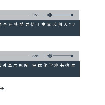
18:22
母亲误杀及残酷对待儿童罪成判囚22
20:08
格升幅对基层影响 提优化学校书簿津
会长）