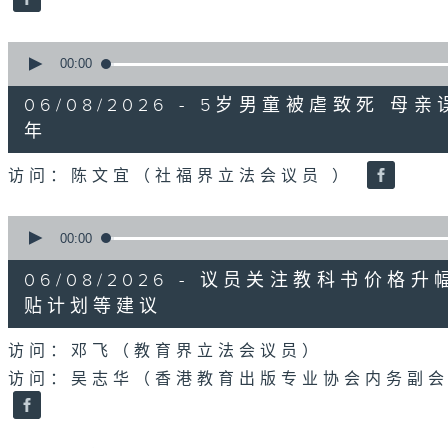
90%
0
seconds
00:00
of
18
06/08/2026 - 5岁男童被虐致死 
minutes,
22
年
seconds
Volume
90%
访问：陈文宜（社福界立法会议员 ）
0
seconds
00:00
of
20
06/08/2026 - 议员关注教科书价
minutes,
8
贴计划等建议
seconds
Volume
90%
访问：邓飞（教育界立法会议员）
访问：吴志华（香港教育出版专业协会内务副