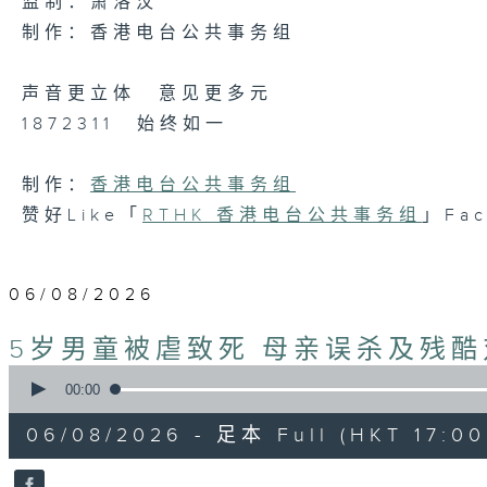
监制：萧洛汶
制作：香港电台公共事务组
声音更立体 意见更多元
1872311 始终如一
制作：
香港电台公共事务组
赞好Like「
RTHK 香港电台公共事务组
」Fa
06/08/2026
5岁男童被虐致死 母亲误杀及残酷
0
seconds
00:00
of
48
06/08/2026 - 足本 Full (HKT 17:00 
minutes,
53
seconds
Volume