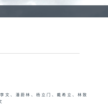
E
、李文、潘蔚林、杨立门、戴希立、林致
文