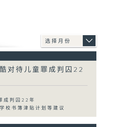
酷对待儿童罪成判囚22
罪成判囚22年
化学校书簿津贴计划等建议