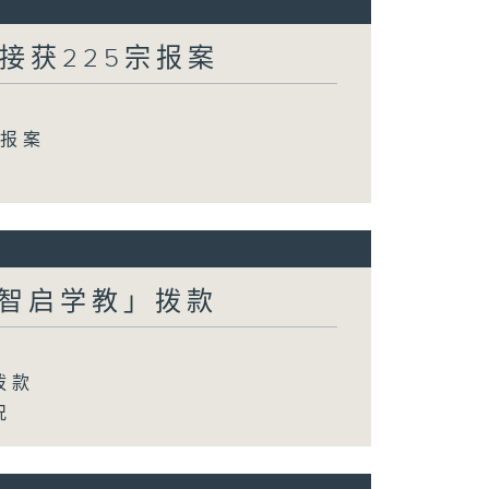
方接获225宗报案
宗报案
智启学教」拨款
拨款
况