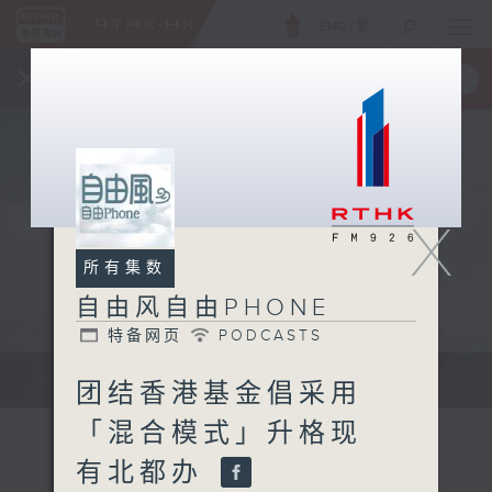
ENG
/
繁
×
全新 RTHK On The Go
取得
一手掌握 RTHK 电台、电视节目
X
所有集数
自由风自由PHONE
特备网页
PODCASTS
声音更立体 意见更多元
团结香港基金倡采用
「混合模式」升格现
有北都办