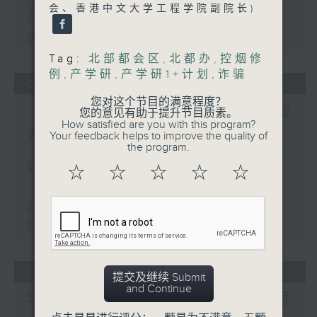
会、香港中文大学工程学院副院长)
议员关注教科书价格升幅对基层影响 提
优化学校书簿津贴计划等建议
Tag:
北部都会区
,
北都办
,
控烟修
例
,
产学研
,
产学研1+计划
,
诈骗
05/08/2026
您对这个节目的满意程度？
「Fun Coffee」投资骗案 警
您的意见有助于提升节目质素。
How satisfied are you with this program?
方接获225宗报案
Your feedback helps to improve the quality of
the program.
足本 Full (HKT 17:00 - 18:00)
☆
☆
☆
☆
☆
「Fun Coffee」投资骗案 警方接获
225宗报案
加强规管放债人首阶段措施8月起生效
04/08/2026
提交及继续 Submit
and Continue
学界探讨以联校协作模式运用