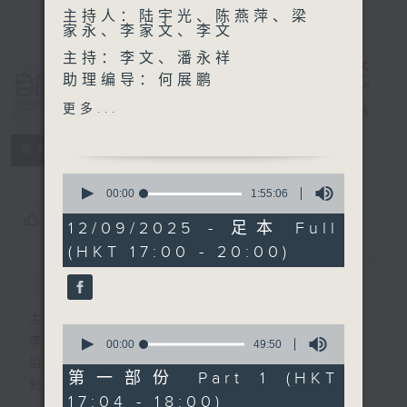
主持人：陆宇光、陈燕萍、梁
家永、李家文、李文
主持：李文、潘永祥
助理编导：何展鹏
自由风自由
编导：张璟莹
更多...
PHONE
电台直播
监制：林嘉瑜
制作：香港电台公共事务组
特备网页
PODCASTS
所有集数
0
seconds
00:00
1:55:06
of
您喜欢这个节目吗?
1
12/09/2025 - 足本 Full
hour,
(HKT 17:00 - 20:00)
55
minutes,
简介
GIST
6
seconds
主持人：陆宇光、陈燕萍、梁家永、李家文、
0
李文
seconds
00:00
49:50
of
监制：萧洛汶
49
第一部份 Part 1 (HKT
制作：香港电台公共事务组
minutes,
17:04 - 18:00)
50