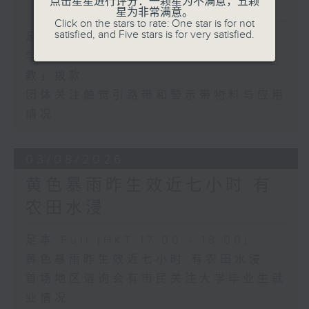
点击星星进行评分：一颗星为不满意，五颗
「智启学教」拨款
星为非常满意。
Click on the stars to rate: One star is for not
satisfied, and Five stars is for very satisfied.
足本 Full (HKT 17:00 - 18:00)
学界探讨以联校协作模式运用「智启学
教」拨款
团体关注触觉引路带和警示带物料与应用
情况
03/08/2026
黄色暴雨昨生效近七小时 有
农田水浸
足本 Full (HKT 17:00 - 18:00)
黄色暴雨昨生效近七小时 有农田水浸
首场地区谘询会有市民关注大学毕业生就
业情况