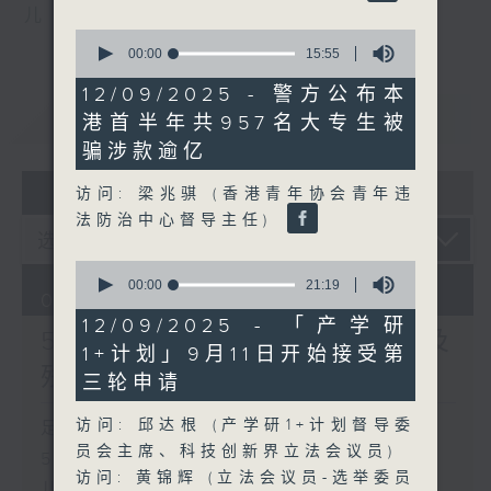
儿
0
seconds
00:00
15:55
of
15
12/09/2025 - 警方公布本
minutes,
重温
CATCHUP
港首半年共957名大专生被
55
seconds
骗涉款逾亿
07 - 08
2026
访问: 梁兆骐 (香港青年协会青年违
法防治中心督导主任)
0
seconds
00:00
21:19
06/08/2026
of
21
12/09/2025 - 「产学研
5岁男童被虐致死 母亲误杀及
minutes,
1+计划」9月11日开始接受第
19
残酷对待儿童罪成判囚22年
seconds
三轮申请
访问: 邱达根 (产学研1+计划督导委
足本 Full (HKT 17:00 - 18:00)
员会主席、科技创新界立法会议员)
5岁男童被虐致死 母亲误杀及残酷对待
访问: 黄锦辉 (立法会议员-选举委员
儿童罪成判囚22年