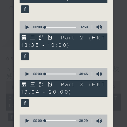
seconds
声音更立体 意见更多元
1872311 始终如一
更多...
0
seconds
制作：
香港电台公共事务组
00:00
16:59
of
赞好Like「
RTHK 香港电台公共事务组
」
16
第二部份 Part 2 (HKT
最新
LATEST
minutes,
Facebook专页
18:35 - 19:00)
59
seconds
06/08/2026
5岁男童被虐致死 母亲误杀及
0
seconds
00:00
48:46
残酷对待儿童罪成判囚22年
of
0
48
第三部份 Part 3 (HKT
seconds
minutes,
00:00
48:53
19:04 - 20:00)
of
46
48
seconds
06/08/2026 - 足本 Full (HKT
minutes,
17:00 - 18:00)
53
seconds
0
seconds
00:00
39:29
of