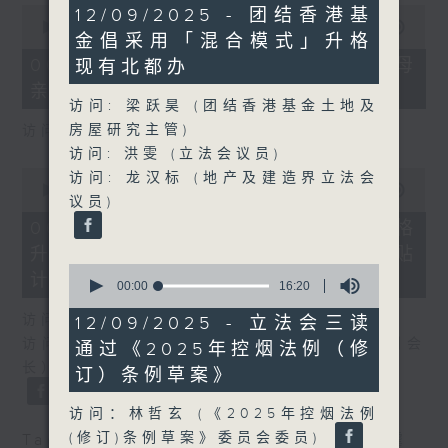
39
0
12/09/2025 - 团结香港基
minutes,
seconds
00:00
18:22
金倡采用「混合模式」升格
29
of
seconds
18
06/08/2026 - 5岁男童被虐致死 母
现有北都办
minutes,
亲误杀及残酷对待儿童罪成判囚22年
22
访问: 梁跃昊 (团结香港基金土地及
seconds
房屋研究主管)
访问：陈文宜（社福界立法会议员 ）
访问: 洪雯 (立法会议员)
0
访问: 龙汉标 (地产及建造界立法会
seconds
00:00
20:08
议员)
of
20
06/08/2026 - 议员关注教科书价格
minutes,
升幅对基层影响 提优化学校书簿津贴
8
0
seconds
计划等建议
seconds
00:00
16:20
of
16
访问：邓飞（教育界立法会议员）
12/09/2025 - 立法会三读
minutes,
访问：吴志华（香港教育出版专业协会内务副会
通过《2025年控烟法例（修
20
seconds
长）
订）条例草案》
访问：林哲玄 (《2025年控烟法例
(修订)条例草案》委员会委员)
Tag:
儿童权利
,
教科书
,
教育
,
社会福利
,
虐