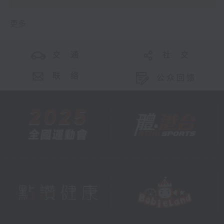
更多 ...
交 通
社 交
联 络
公众回馈