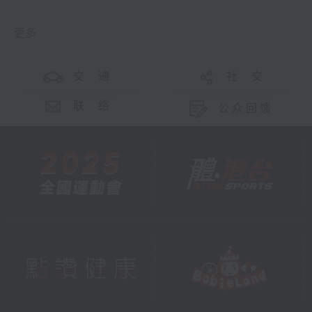
更多 ...
交 通
社 交
联 络
公众回馈