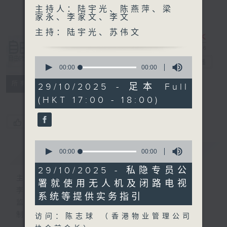
主持人：陆宇光、陈燕萍、梁
家永、李家文、李文
主持：陆宇光、苏伟文
自由风自由
0
PHONE
电台直播
seconds
00:00
00:00
of
特备网页
PODCASTS
0
所有集数
29/10/2025 - 足本 Full
seconds
(HKT 17:00 - 18:00)
您喜欢这个节目吗?
0
简介
GIST
seconds
00:00
00:00
of
0
29/10/2025 - 私隐专员公
seconds
主持人：陆宇光、陈燕萍、梁家永、李家文、
署就使用无人机及闭路电视
李文
系统等提供实务指引
监制：萧洛汶
制作：香港电台公共事务组
访问：陈志球 （香港物业管理公司