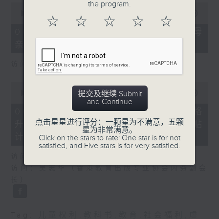
the program.
0
seconds
00:00
18:22
☆
☆
☆
☆
☆
of
18
06/08/2026 - 5岁男童被虐致死 母
minutes,
亲误杀及残酷对待儿童罪成判囚22年
22
seconds
访问：陈文宜（社福界立法会议员 ）
0
seconds
提交及继续 Submit
00:00
20:08
of
and Continue
20
06/08/2026 - 议员关注教科书价格
minutes,
点击星星进行评分：一颗星为不满意，五颗
升幅对基层影响 提优化学校书簿津贴
8
星为非常满意。
seconds
计划等建议
Click on the stars to rate: One star is for not
satisfied, and Five stars is for very satisfied.
访问：邓飞（教育界立法会议员）
访问：吴志华（香港教育出版专业协会内务副会
长）
Tag:
儿童权利
,
教科书
,
教育
,
社会福利
,
虐