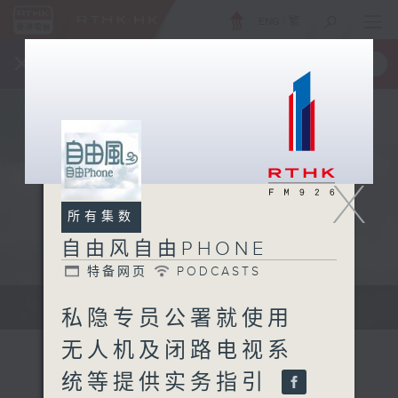
ENG
/
繁
×
全新 RTHK On The Go
取得
一手掌握 RTHK 电台、电视节目
X
所有集数
自由风自由PHONE
特备网页
PODCASTS
声音更立体 意见更多元
私隐专员公署就使用
无人机及闭路电视系
统等提供实务指引