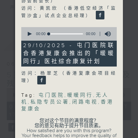
协会前会长）
声音更立体 意见更多元
访问：黄凯欣 （香港低空经济「监
1872311 始终如一
管沙盒」试点企业总经理）
更多...
0
制作：
香港电台公共事务组
seconds
00:00
00:00
赞好Like「
RTHK 香港电台公共事务组
」
of
最新
LATEST
0
Facebook专页
29/10/2025 - 屯门医院联
seconds
合香港复康会推出的「暖暖
同行」医社综合康复计划
06/08/2026
5岁男童被虐致死 母亲误杀及
访问：杨翠芝（香港复康会项目经
理）
残酷对待儿童罪成判囚22年
0
seconds
Tag:
屯门医院
,
暖暖同行
,
无人
00:00
48:53
of
机
,
私隐专员公署
,
闭路电视
,
香港
48
06/08/2026 - 足本 Full (HKT
复康会
minutes,
17:00 - 18:00)
53
seconds
您对这个节目的满意程度？
您的意见有助于提升节目质素。
How satisfied are you with this program?
Your feedback helps to improve the quality of