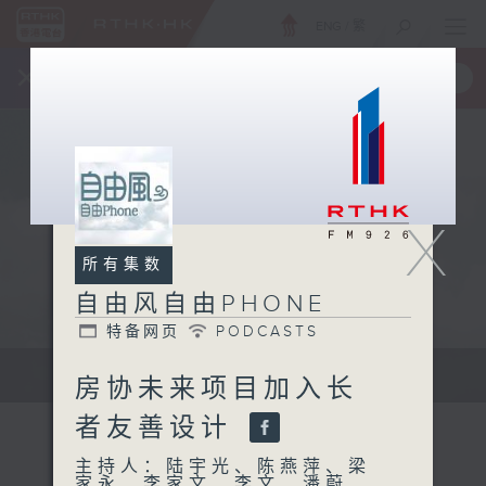
ENG
/
繁
×
全新 RTHK On The Go
取得
一手掌握 RTHK 电台、电视节目
X
所有集数
自由风自由PHONE
特备网页
PODCASTS
声音更立体 意见更多元
房协未来项目加入长
者友善设计
主持人：陆宇光、陈燕萍、梁
家永、李家文、李文、潘蔚