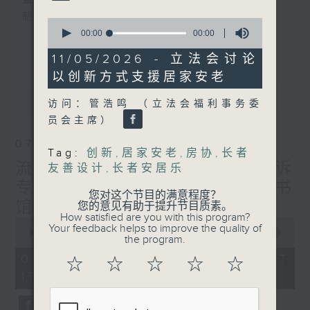
监制：萧洛汶
制作：香港电台公共事务组
0
seconds
00:00
00:00
更多...
of
声音更立体 意见更多元
0
11/05/2026 - 立法会讨论
seconds
1872311 始终如一
以创新方式支援居家安老
最新
LATEST
制作：
香港电台公共事务组
访问：管浩鸣 （立法会福利事务委
赞好Like「
RTHK 香港电台公共事务组
」
员会主席）
Facebook专页
07/08/2026
Tag:
创新
,
居家安老
,
房协
,
长者
流动图书馆使用人数参差 申诉
友善设计
,
长者安居乐
专员主动调查康文署三项图书
您对这个节目的满意程度？
馆服务
您的意见有助于提升节目质素。
How satisfied are you with this program?
0
Your feedback helps to improve the quality of
seconds
00:00
47:42
the program.
of
47
07/08/2026 - 足本 Full (HKT
☆
☆
☆
☆
☆
minutes,
17:00 - 18:00)
42
seconds