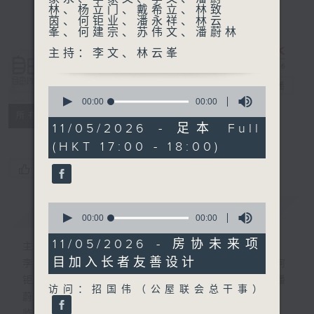
林、杨立门、戴希立、林致
茵、何钜业、潘永祥、林云
峯、何建宗、苏伟文、潘蔚林
主持：李文、林云峯
自由风自由
PHONE
电台直播
0
seconds
00:00
00:00
of
特备网页
PODCASTS
所有集数
0
11/05/2026 - 足本 Full
seconds
(HKT 17:00 - 18:00)
您喜欢这个节目吗?
0
简介
GIST
seconds
00:00
00:00
of
0
11/05/2026 - 房协未来项
主持人：陆宇光、陈燕萍、梁家永、李家文、
seconds
目加入长者友善设计
李文、潘蔚林、杨立门、戴希立、林致茵、何
钜业、潘永祥、林云峯、何建宗、苏伟文、潘
访问：招国伟（公屋联会总干事）
蔚林