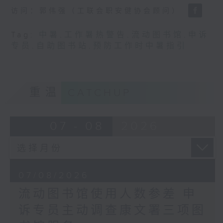
访问：郭伟强（工联会职安健协会顾问）
Tag:
中暑
,
工作暑热警告
,
流动图书馆
,
申诉
专员
,
自助图书站
,
预防工作时中暑指引
重温
CATCHUP
07 - 08
2026
07/08/2026
流动图书馆使用人数参差 申
诉专员主动调查康文署三项图