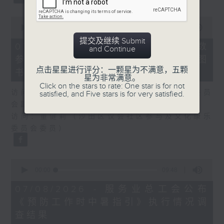
0
seconds
00:00
25:07
of
提交及继续 Submit
25
07/08/2026 - 流动图书馆使用人数
and Continue
minutes,
参差 申诉专员主动调查康文署三项图
7
seconds
点击星星进行评分：一颗星为不满意，五颗
书馆服务
星为非常满意。
Click on the stars to rate: One star is for not
访问：何敬康（立法会民政及文化体育事务委员
satisfied, and Five stars is for very satisfied.
会副主席）
访问：董健莉（沙田区议会社区参与及文化康乐
委员会委员）
0
seconds
00:00
09:48
of
9
07/08/2026 - 服务业总工会公布
minutes,
《预防工作时中暑指引》执行情况调
48
seconds
查结果