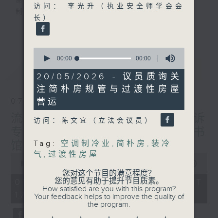
监制：萧洛汶
访问： 李光升（执业安全师学会会
制作：香港电台公共事务组
长）
更多...
声音更立体 意见更多元
1872311 始终如一
0
seconds
00:00
00:00
of
最新
LATEST
制作：
香港电台公共事务组
0
20/05/2026 - 议员质询关
seconds
赞好Like「
RTHK 香港电台公共事务组
」
注简朴房规管与过渡性房屋
Facebook专页
营运
07/08/2026
流动图书馆使用人数参差 申诉
访问：陈文宜（立法会议员）
专员主动调查康文署三项图书
馆服务
Tag:
空调制冷业
,
简朴房
,
装冷
气
,
过渡性房屋
0
seconds
00:00
47:42
of
您对这个节目的满意程度？
47
您的意见有助于提升节目质素。
07/08/2026 - 足本 Full (HKT
minutes,
How satisfied are you with this program?
17:00 - 18:00)
42
Your feedback helps to improve the quality of
seconds
the program.