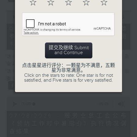
☆
☆
☆
☆
☆
0
seconds
00:00
25:07
of
25
07/08/2026 - 流动图书馆使用人数
minutes,
参差 申诉专员主动调查康文署三项图
7
seconds
书馆服务
提交及继续 Submit
and Continue
访问：何敬康（立法会民政及文化体育事务委员
会副主席）
点击星星进行评分：一颗星为不满意，五颗
星为非常满意。
访问：董健莉（沙田区议会社区参与及文化康乐
Click on the stars to rate: One star is for not
委员会委员）
satisfied, and Five stars is for very satisfied.
0
seconds
00:00
09:48
of
9
07/08/2026 - 服务业总工会公布
minutes,
《预防工作时中暑指引》执行情况调
48
seconds
查结果