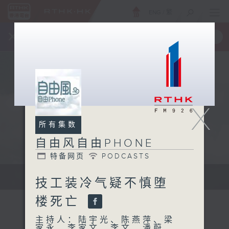
ENG
/
繁
×
全新 RTHK On The Go
取得
一手掌握 RTHK 电台、电视节目
X
所有集数
自由风自由PHONE
特备网页
PODCASTS
声音更立体 意见更多元
技工装冷气疑不慎堕
楼死亡
主持人：陆宇光、陈燕萍、梁
家永、李家文、李文、潘蔚