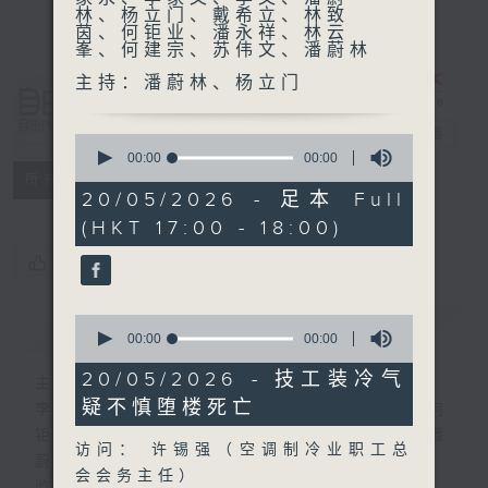
林、杨立门、戴希立、林致
茵、何钜业、潘永祥、林云
峯、何建宗、苏伟文、潘蔚林
主持：潘蔚林、杨立门
自由风自由
PHONE
电台直播
0
seconds
00:00
00:00
of
特备网页
PODCASTS
所有集数
0
20/05/2026 - 足本 Full
seconds
(HKT 17:00 - 18:00)
您喜欢这个节目吗?
0
简介
GIST
seconds
00:00
00:00
of
0
20/05/2026 - 技工装冷气
主持人：陆宇光、陈燕萍、梁家永、李家文、
seconds
疑不慎堕楼死亡
李文、潘蔚林、杨立门、戴希立、林致茵、何
钜业、潘永祥、林云峯、何建宗、苏伟文、潘
访问： 许锡强（空调制冷业职工总
蔚林
会会务主任）