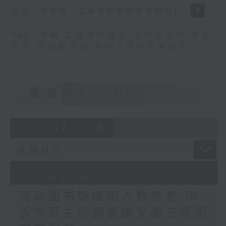
访问：郭伟强（工联会职安健协会顾问）
Tag:
中暑
,
工作暑热警告
,
流动图书馆
,
申诉
专员
,
自助图书站
,
预防工作时中暑指引
重温
CATCHUP
07 - 08
2026
07/08/2026
流动图书馆使用人数参差 申
诉专员主动调查康文署三项图