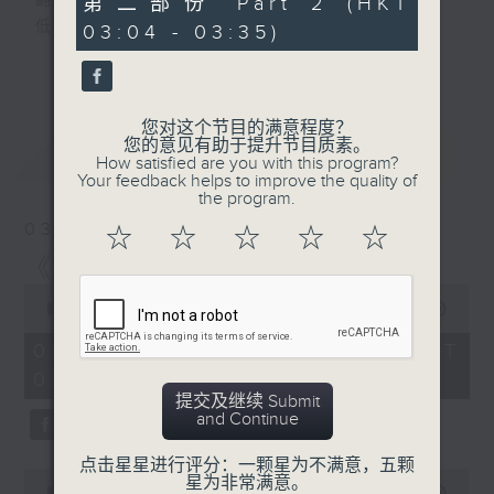
翻开一页
第二部份 Part 2 (HKT
minutes,
低调的月色，正随心漫游
03:04 - 03:35)
9
seconds
又是一个新的星期，是喜，是忧？节目主持诵
更多...
读文学选段，配以轻音乐，陪伴听众在深夜间
放松心情，放下生活中的重，浮游阅读世界。
您对这个节目的满意程度？
您的意见有助于提升节目质素。
最新
LATEST
第一台播放时间
How satisfied are you with this program?
Your feedback helps to improve the quality of
星期一02:30至03:30
the program.
03/08/2026
☆
☆
☆
☆
☆
#香港电台文教组
《豆腐妈妈 》 (三)
#
艺文一格
culture.rthk.hk
0
seconds
00:00
1:01:00
of
1
03/08/2026 - 足本 Full (HKT
hour,
02:30 - 03:35)
1
minute,
提交及继续 Submit
0
and Continue
seconds
点击星星进行评分：一颗星为不满意，五颗
0
星为非常满意。
seconds
00:00
30:00