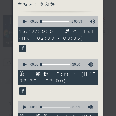
主持人：李秋婷
0
seconds
00:00
1:00:59
of
1
15/12/2025 - 足本 Full
月光书情
电台直播
hour,
(HKT 02:30 - 03:35)
59
seconds
特备网页
PODCASTS
联络
所有集数
0
您喜欢这个节目吗?
seconds
00:00
30:00
of
30
第一部份 Part 1 (HKT
minutes,
简介
GIST
02:30 - 03:00)
0
seconds
主持人：李秋婷
0
夜幕 就像一本书的封面
seconds
00:00
31:09
小心 翼翼
of
31