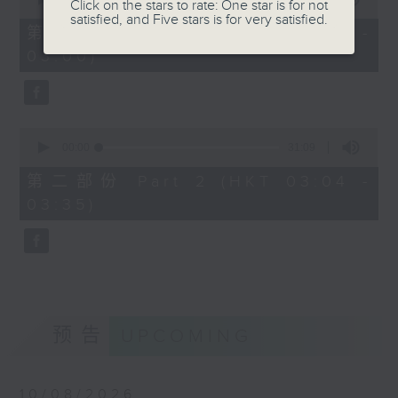
Click on the stars to rate: One star is for not
of
satisfied, and Five stars is for very satisfied.
30
第一部份 Part 1 (HKT 02:30 -
minutes,
03:00)
0
seconds
0
seconds
00:00
31:09
of
31
第二部份 Part 2 (HKT 03:04 -
minutes,
03:35)
9
seconds
预告
UPCOMING
10/08/2026