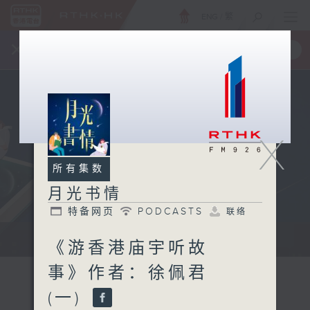
ENG
/
繁
×
全新 RTHK On The Go
取得
一手掌握 RTHK 电台、电视节目
X
所有集数
月光书情
特备网页
PODCASTS
联络
...
《游香港庙宇听故
事》作者：徐佩君
(一)