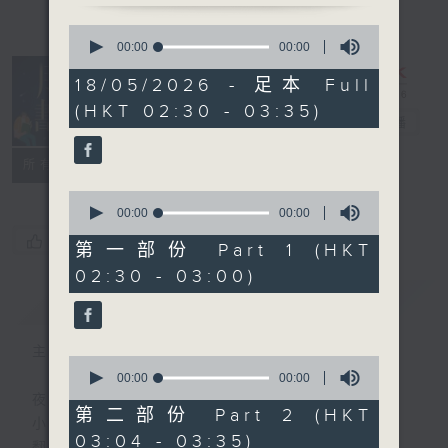
0
seconds
00:00
00:00
of
0
18/05/2026 - 足本 Full
seconds
(HKT 02:30 - 03:35)
月光书情
电台直播
特备网页
PODCASTS
联络
所有集数
0
seconds
00:00
00:00
of
您喜欢这个节目吗?
0
第一部份 Part 1 (HKT
seconds
02:30 - 03:00)
简介
GIST
主持人：李秋婷
0
seconds
00:00
00:00
of
夜幕 就像一本书的封面
0
第二部份 Part 2 (HKT
小心 翼翼
seconds
03:04 - 03:35)