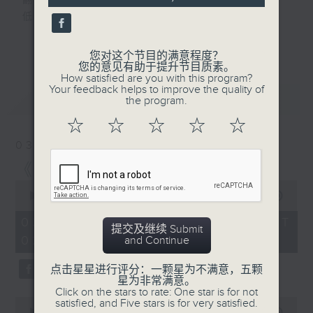
翻开一页
低调的月色，正随心漫游
又是一个新的星期，是喜，是忧？节目主持诵
更多...
读文学选段，配以轻音乐，陪伴听众在深夜间
您对这个节目的满意程度？
您的意见有助于提升节目质素。
放松心情，放下生活中的重，浮游阅读世界。
How satisfied are you with this program?
Your feedback helps to improve the quality of
最新
LATEST
the program.
第一台播放时间
星期一02:30至03:30
☆
☆
☆
☆
☆
03/08/2026
#香港电台文教组
《豆腐妈妈 》 (三)
#
艺文一格
culture.rthk.hk
0
seconds
00:00
1:01:00
of
1
03/08/2026 - 足本 Full (HKT
提交及继续 Submit
hour,
02:30 - 03:35)
and Continue
1
minute,
0
点击星星进行评分：一颗星为不满意，五颗
seconds
星为非常满意。
Click on the stars to rate: One star is for not
0
satisfied, and Five stars is for very satisfied.
seconds
00:00
30:00