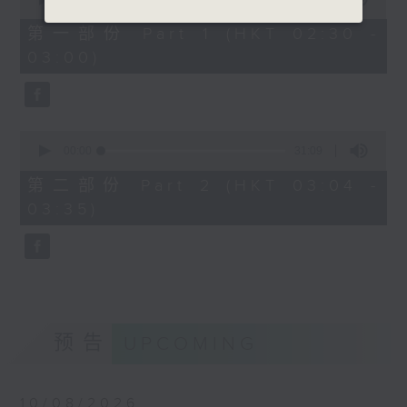
of
30
第一部份 Part 1 (HKT 02:30 -
minutes,
03:00)
0
seconds
0
seconds
00:00
31:09
of
31
第二部份 Part 2 (HKT 03:04 -
minutes,
03:35)
9
seconds
预告
UPCOMING
10/08/2026