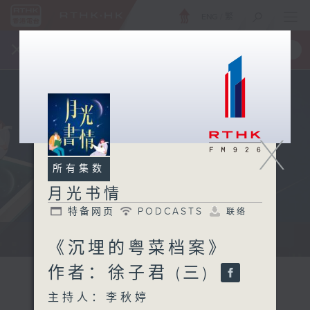
ENG
/
繁
×
全新 RTHK On The Go
取得
一手掌握 RTHK 电台、电视节目
X
所有集数
月光书情
特备网页
PODCASTS
联络
...
《沉埋的粤菜档案》
作者：徐子君 (三)
主持人：李秋婷