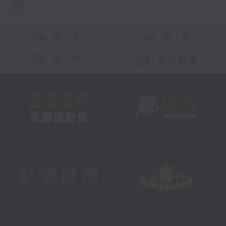
更多 ...
交 通
社 交
联 络
公众回馈