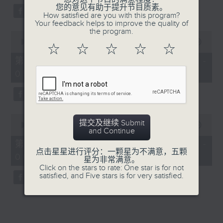
您的意见有助于提升节目质素。
How satisfied are you with this program?
Your feedback helps to improve the quality of
the program.
0
seconds
00:00
56:09
☆
☆
☆
☆
☆
of
56
第三部份 Part 3 (HKT 04:04 -
minutes,
05:00)
9
seconds
0
提交及继续 Submit
seconds
00:00
56:09
and Continue
of
56
第四部份 Part 4 (HKT 05:04 -
minutes,
点击星星进行评分：一颗星为不满意，五颗
06:00)
9
星为非常满意。
seconds
Click on the stars to rate: One star is for not
satisfied, and Five stars is for very satisfied.