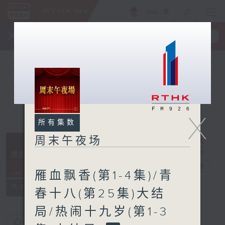
ENG
/
繁
×
全新 RTHK On The Go
取得
一手掌握 RTHK 电台、电视节目
X
所有集数
周末午夜场
周末午夜场
电台直播
雁血飘香(第1-4集)/青
所有集数
春十八(第25集)大结
局/热闹十九岁(第1-3
您喜欢这个节目吗?