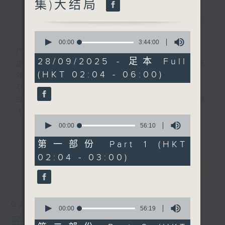
集)大结局
简介
GIST
0
seconds
00:00
3:44:00
of
广播剧可谓广播艺术文化的结晶；
3
28/09/2025 - 足本 Full
由故事情节带动，配以专业播音员的声演与音
hours,
(HKT 02:04 - 06:00)
44
效，
minutes,
引领听众「阅览」一本又一本的空中小説。
0
seconds
过往，香港电台制作无数的广播剧，陪伴香港
人成长。
0
从不同年代的广播剧中，可以窥探当时的社会
seconds
00:00
56:10
更多...
of
民生，见证历史的变迁。
56
第一部份 Part 1 (HKT
《周未午夜场》将会播放历年的经典广播剧，
minutes,
02:04 - 03:00)
10
让香港电台文化宝库一一重现！
seconds
最新
LATEST
0
02/08/2026
seconds
00:00
56:19
of
窦娥冤(第1-8集)
56