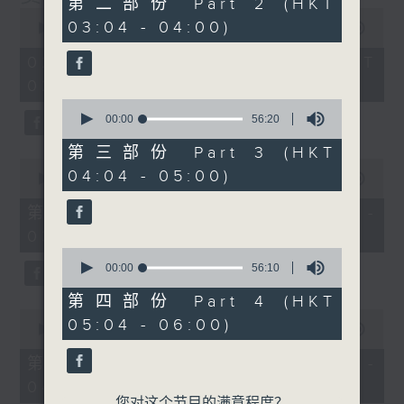
第二部份 Part 2 (HKT
minutes,
0
03:04 - 04:00)
19
seconds
00:00
3:43:59
seconds
of
3
02/08/2026 - 足本 Full (HKT
hours,
02:04 - 06:00)
43
minutes,
0
59
seconds
00:00
56:20
seconds
of
56
第三部份 Part 3 (HKT
minutes,
0
04:04 - 05:00)
20
seconds
00:00
56:00
seconds
of
56
第一部份 Part 1 (HKT 02:04 -
minutes,
03:00)
0
seconds
0
seconds
00:00
56:10
of
56
第四部份 Part 4 (HKT
minutes,
0
05:04 - 06:00)
10
seconds
00:00
56:09
seconds
of
56
第二部份 Part 2 (HKT 03:04 -
minutes,
04:00)
9
seconds
您对这个节目的满意程度？