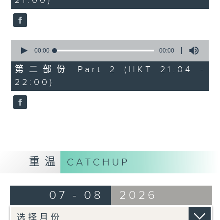
21:00)
0
seconds
00:00
00:00
of
0
第二部份 Part 2 (HKT 21:04 -
seconds
22:00)
重温
CATCHUP
07 - 08
2026