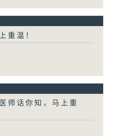
上重温！
医师话你知，马上重