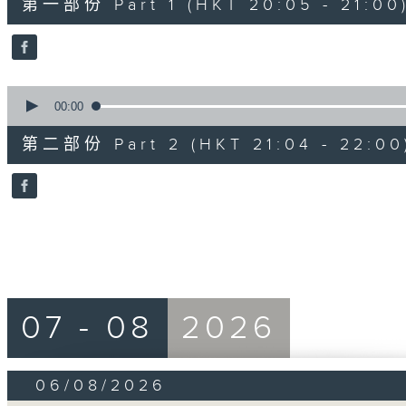
第一部份 Part 1 (HKT 20:05 - 21:00
minutes,
0
seconds
Volume
90%
0
seconds
00:00
of
56
第二部份 Part 2 (HKT 21:04 - 22:00
minutes,
9
seconds
Volume
90%
07 - 08
2026
06/08/2026