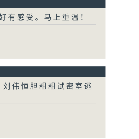
好有感受。马上重温！
行？刘伟恒胆粗粗试密室逃