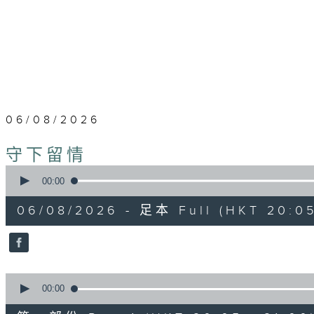
06/08/2026
守下留情
0
seconds
00:00
of
1
06/08/2026 - 足本 Full (HKT 20:05
hour,
50
minutes,
59
seconds
Volume
90%
0
seconds
00:00
of
55