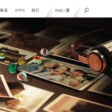
重温
APPS
我们
ENG
/
繁