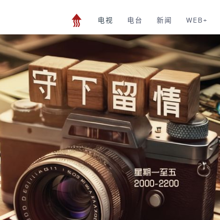
电视
电台
新闻
WEB+