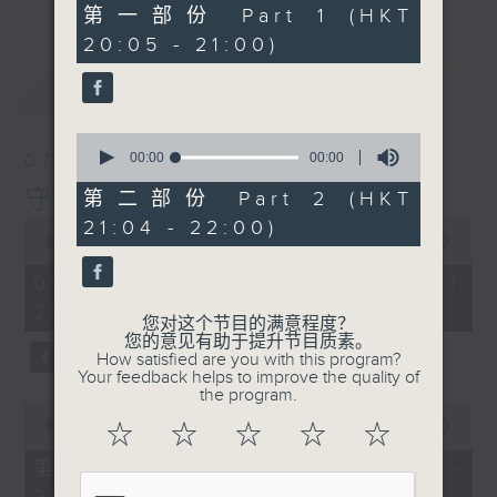
0
第一部份 Part 1 (HKT
seconds
20:05 - 21:00)
最新
LATEST
0
seconds
00:00
00:00
07/08/2026
of
0
守下留情
第二部份 Part 2 (HKT
seconds
0
21:04 - 22:00)
seconds
00:00
1:50:59
of
1
07/08/2026 - 足本 Full (HKT
hour,
20:05 - 22:00)
50
您对这个节目的满意程度？
minutes,
您的意见有助于提升节目质素。
59
How satisfied are you with this program?
seconds
Your feedback helps to improve the quality of
the program.
0
seconds
00:00
55:10
☆
☆
☆
☆
☆
of
55
第一部份 Part 1 (HKT 20:05 -
minutes,