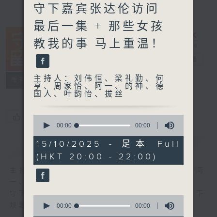
守下嘉宾张达伦访问
最后一集 + 那些女孩
教我的事 马上重温！
守下留情
电台直播
主持人：刘伟恒、梁礼勤、何
联络
所有集数
亨、周家怡、阿一、的神、德
国人、叶韵怡、拔丝
您喜欢这个节目吗?
0
seconds
00:00
00:00
of
0
15/10/2025 - 足本 Full
简介
GIST
seconds
(HKT 20:00 - 22:00)
主持人：刘伟恒、梁礼勤、何亨、周家怡、阿
一、的神、德国人、叶韵怡、拔丝
守下留情大阵仗，星期一至五晚上八至十，放下
0
烦嚣心情，一起重拾昔日情怀。
seconds
00:00
00:00
of