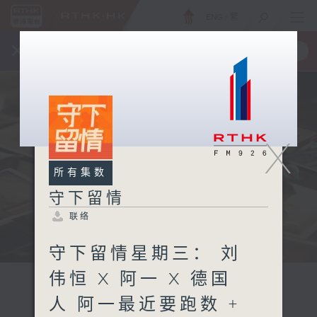
ENG
/
繁
×
全新 RTHK On The Go
取得
一手掌握 RTHK 电台、电视节目
X
所有集数
守下留情
联络
守下留情星期三： 刘
伟恒 X 阿一 X 德国
人 阿一最近要跑数 +