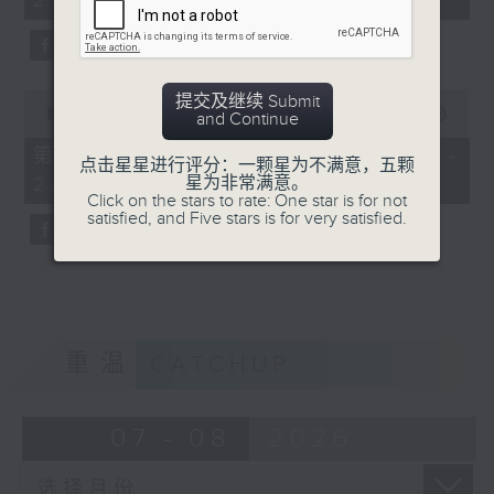
21:00)
10
seconds
0
提交及继续 Submit
seconds
00:00
56:09
and Continue
of
56
第二部份 Part 2 (HKT 21:04 -
点击星星进行评分：一颗星为不满意，五颗
minutes,
星为非常满意。
22:00)
9
Click on the stars to rate: One star is for not
seconds
satisfied, and Five stars is for very satisfied.
重温
CATCHUP
07 - 08
2026