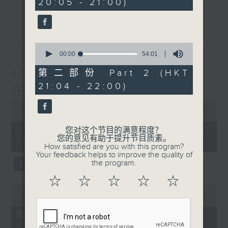
20:05 - 21:00)
10
seconds
最新
LATEST
0
seconds
00:00
54:01
of
54
第二部份 Part 2 (HKT
07/08/2026
minutes,
21:04 - 22:00)
1
守下留情
second
0
seconds
00:00
1:50:59
of
1
07/08/2026 - 足本 Full (HKT
您对这个节目的满意程度？
hour,
您的意见有助于提升节目质素。
20:05 - 22:00)
50
How satisfied are you with this program?
minutes,
Your feedback helps to improve the quality of
59
the program.
seconds
☆
☆
☆
☆
☆
0
seconds
00:00
55:10
of
55
第一部份 Part 1 (HKT 20:05 -
minutes,