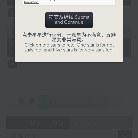
21:00)
10
seconds
提交及继续 Submit
and Continue
0
seconds
00:00
56:09
点击星星进行评分：一颗星为不满意，五颗
of
星为非常满意。
56
第二部份 Part 2 (HKT 21:04 -
Click on the stars to rate: One star is for not
minutes,
satisfied, and Five stars is for very satisfied.
22:00)
9
seconds
重温
CATCHUP
07 - 08
2026