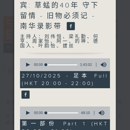
宾: 草蜢的40年 守下
留情 - 旧物必须记 -
南华录影带
守下留情
电台直播
主持人：刘伟恒、梁礼勤、何
亨、周家怡、阿一、的神、德
国人、叶韵怡、拔丝
联络
所有集数
0
seconds
00:00
1:43:02
of
您喜欢这个节目吗?
1
27/10/2025 - 足本 Full
hour,
(HKT 20:00 - 22:00)
43
简介
GIST
minutes,
2
seconds
主持人：刘伟恒、梁礼勤、何亨、周家怡、阿
0
一、的神、德国人、叶韵怡、拔丝
seconds
00:00
49:10
守下留情大阵仗，星期一至五晚上八至十，放下
of
49
第一部份 Part 1 (HKT
烦嚣心情，一起重拾昔日情怀。
minutes,