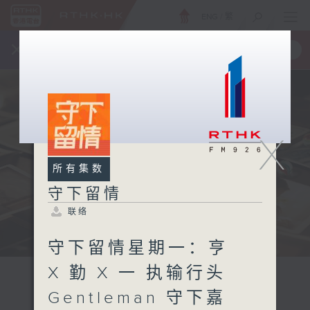
ENG
/
繁
×
全新 RTHK On The Go
取得
一手掌握 RTHK 电台、电视节目
X
所有集数
守下留情
联络
守下留情星期一：亨
X 勤 X 一 执输行头
Gentleman 守下嘉