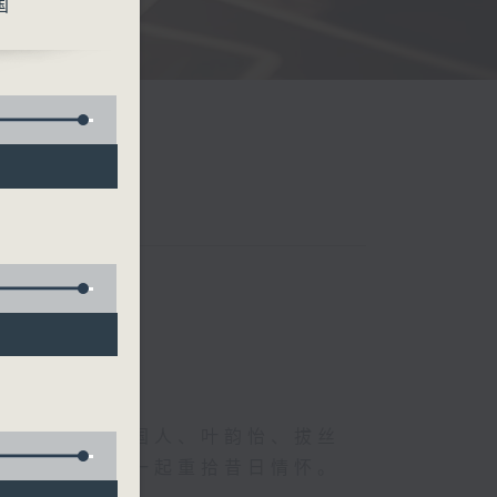
国
一、的神、德国人、叶韵怡、拔丝
下烦嚣心情，一起重拾昔日情怀。