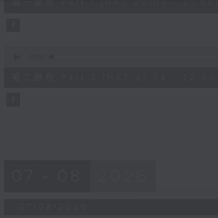
第一部份 Part 1 (HKT 20:05 - 21:00
minutes,
10
seconds
Volume
90%
0
seconds
00:00
of
56
第二部份 Part 2 (HKT 21:04 - 22:00
minutes,
9
seconds
Volume
90%
07 - 08
2026
07/08/2026