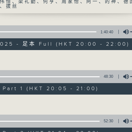
伟恒、梁礼勤、何亨、周家怡、阿一、的神、德
、拔丝
1:40:40
2025 - 足本 Full (HKT 20:00 - 22:00)
守下留情
Volume
联络
所有集数
48:30
art 1 (HKT 20:05 - 21:00)
您喜欢这个节目吗?
Volume
主持人：刘伟恒、梁礼勤、何亨、周家怡、阿
52:30
守下留情大阵仗，星期一至五晚上八至十，放