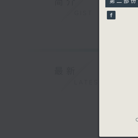
简介
第二部份 P
minutes,
30
GIST
seconds
90%
最新
LATEST
C