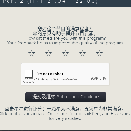
art 2 (HKT 21:04 - 22:00)
Volume
您对这个节目的满意程度？
您的意见有助于提升节目质素。
How satisfied are you with this program?
Your feedback helps to improve the quality of the program.
07/08/2026
☆
☆
☆
☆
☆
守下留情
0
seconds
00:00
of
1
07/08/2026 - 足本 Full (HKT 20:05
hour,
50
提交及继续 Submit and Continue
minutes,
59
seconds
Volume
点击星星进行评分：一颗星为不满意，五颗星为非常满意。
90%
lick on the stars to rate: One star is for not satisfied, and Five stars 
0
for very satisfied.
seconds
00:00
of
55