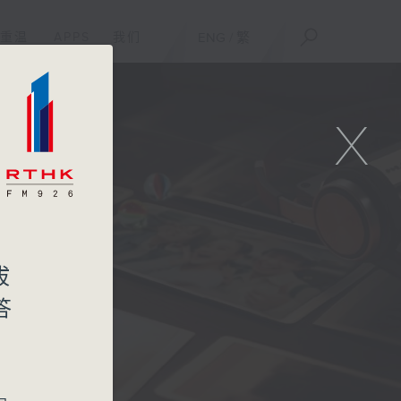
重温
APPS
我们
ENG
/
繁
X
拔
答
！