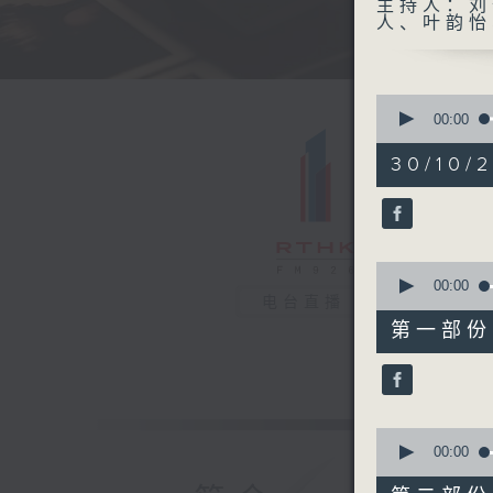
主持人：刘
人、叶韵怡
0
seconds
00:00
of
1
30/10/
hour,
40
minutes,
40
seconds
90%
0
seconds
00:00
电台直播
of
48
第一部份 P
minutes,
30
seconds
90%
0
seconds
00:00
of
52