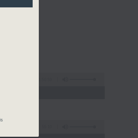
1:50:59
 - 22:00)
is
55:10