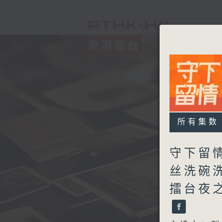
所有集数
守下留情
丝洗碗洗
擂台夜之