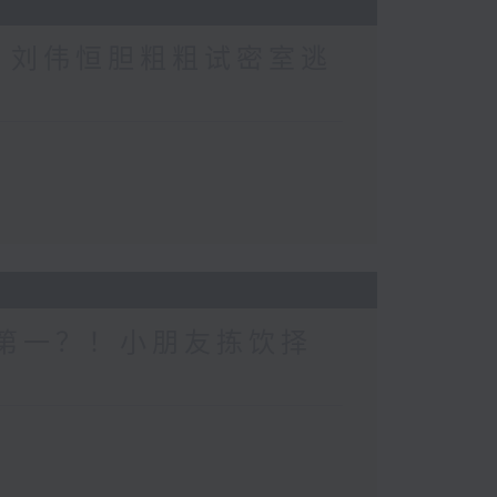
行？刘伟恒胆粗粗试密室逃
一个第一？！小朋友拣饮择