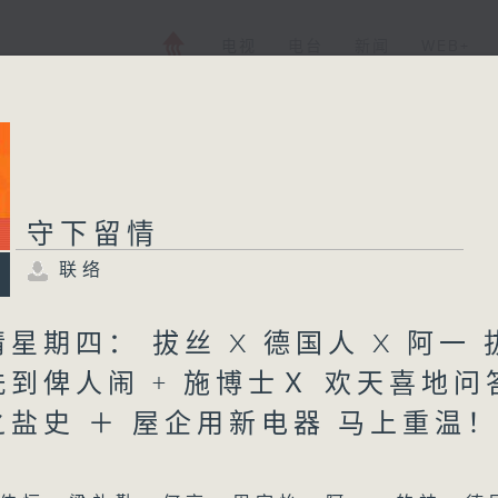
电视
电台
新闻
WEB+
守下留情
联络
星期四： 拔丝 X 德国人 X 阿一 
到俾人闹 + 施博士Ｘ 欢天喜地问
盐史 ＋ 屋企用新电器 马上重温