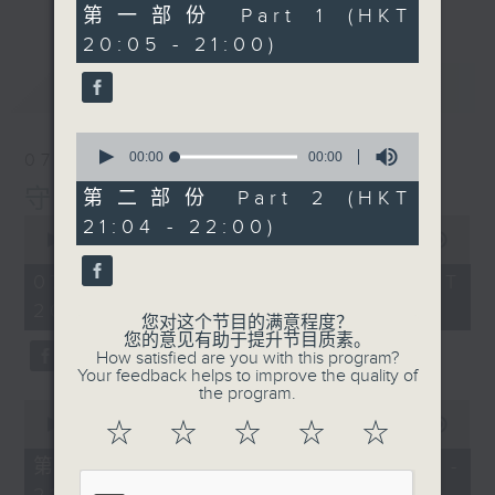
0
第一部份 Part 1 (HKT
seconds
20:05 - 21:00)
最新
LATEST
0
seconds
00:00
00:00
07/08/2026
of
0
守下留情
第二部份 Part 2 (HKT
seconds
0
21:04 - 22:00)
seconds
00:00
1:50:59
of
1
07/08/2026 - 足本 Full (HKT
hour,
20:05 - 22:00)
50
您对这个节目的满意程度？
minutes,
您的意见有助于提升节目质素。
59
How satisfied are you with this program?
seconds
Your feedback helps to improve the quality of
the program.
0
seconds
00:00
55:10
☆
☆
☆
☆
☆
of
55
第一部份 Part 1 (HKT 20:05 -
minutes,