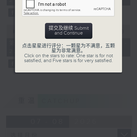
21:00)
10
seconds
0
提交及继续 Submit
seconds
00:00
56:09
and Continue
of
56
第二部份 Part 2 (HKT 21:04 -
点击星星进行评分：一颗星为不满意，五颗
minutes,
星为非常满意。
22:00)
9
Click on the stars to rate: One star is for not
seconds
satisfied, and Five stars is for very satisfied.
重温
CATCHUP
07 - 08
2026