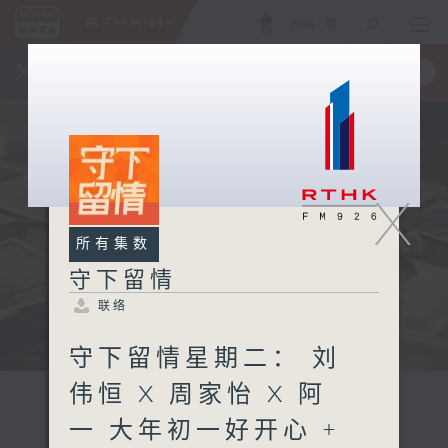
ENG
/
繁
×
全新 RTHK On The Go
取得
一手掌握 RTHK 电台、电视节目
X
所有集数
守下留情
联络
守下留情星期二： 刘
伟恒 X 周家怡 X 阿
一 大年初一好开心 +