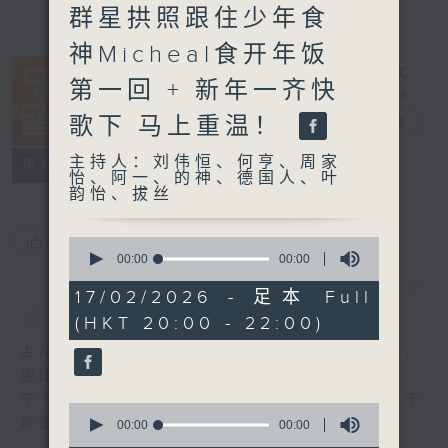
群星拱照跟住少年食
神Micheal食开年饭
第一回 + 新年一齐快
歌下 马上重温！
守下留情
电台直播
主持人：刘伟恒、何亨、周家
联络
所有集数
怡、阿一、的神、德国人、叶
韵怡、拔丝
您喜欢这个节目吗?
0
seconds
00:00
00:00
of
0
17/02/2026 - 足本 Full
简介
GIST
seconds
(HKT 20:00 - 22:00)
主持人：刘伟恒、何亨、周家怡、阿一、的神、
德国人、叶韵怡、拔丝
守下留情大阵仗，星期一至五晚上八至十，放下
0
烦嚣心情，一起重拾昔日情怀。
seconds
00:00
00:00
of