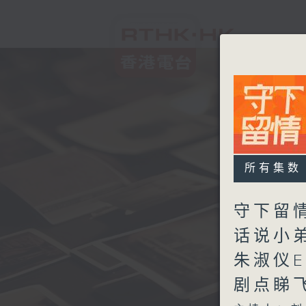
所有集数
守下留情
话说小
朱淑仪E
剧点睇