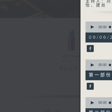
主持人：刘
怡、拔丝
0
seconds
00:00
of
1
09/06/
hour,
43
minutes,
15
seconds
90%
0
seconds
00:00
电台直播
of
50
第一部份 P
minutes,
0
seconds
90%
0
seconds
00:00
of
53