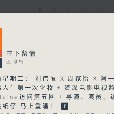
电视
电台
新闻
WEB+
守下留情
联络
星期二： 刘伟恒 X 周家怡 X 阿
弟人生第一次化妆 + 资深电影电视
laine访问第五回 + 导演、演员、
飞纸仔 马上重温！