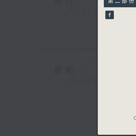
简介
第二部份 P
minutes,
24
GIST
seconds
90%
最新
LATEST
C