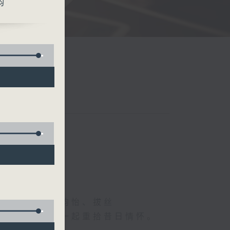
韵
、德国人、叶韵怡、拔丝
下烦嚣心情，一起重拾昔日情怀。