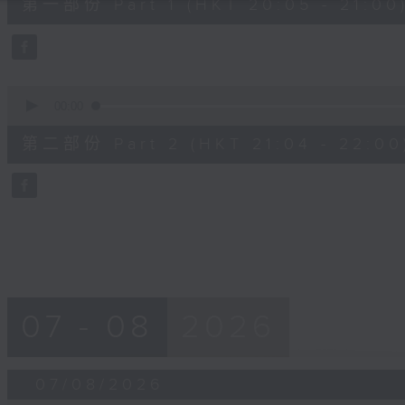
第一部份 Part 1 (HKT 20:05 - 21:00
minutes,
10
seconds
Volume
90%
0
seconds
00:00
of
56
第二部份 Part 2 (HKT 21:04 - 22:00
minutes,
9
seconds
Volume
90%
07 - 08
2026
07/08/2026