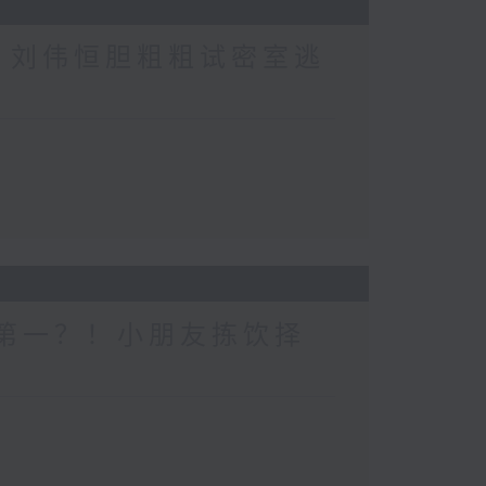
行？刘伟恒胆粗粗试密室逃
一个第一？！小朋友拣饮择