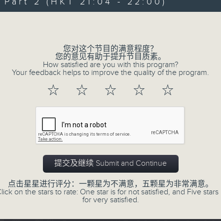
art 2 (HKT 21:04 - 22:00)
Volume
您对这个节目的满意程度？
您的意见有助于提升节目质素。
How satisfied are you with this program?
Your feedback helps to improve the quality of the program.
07/08/2026
☆
☆
☆
☆
☆
守下留情
0
seconds
00:00
of
1
07/08/2026 - 足本 Full (HKT 20:05
hour,
50
提交及继续 Submit and Continue
minutes,
59
seconds
Volume
点击星星进行评分：一颗星为不满意，五颗星为非常满意。
90%
lick on the stars to rate: One star is for not satisfied, and Five stars 
0
for very satisfied.
seconds
00:00
of
55