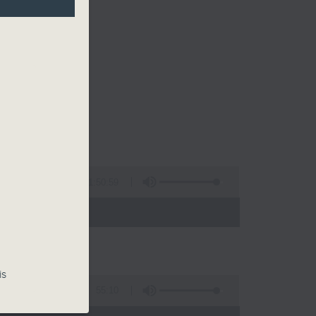
1:50:59
 - 22:00)
is
55:10