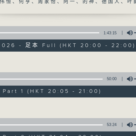
伟恒、何亨、周家怡、阿一、的神、德国人、叶
1:43:15
2026 - 足本 Full (HKT 20:00 - 22:00)
守下留情
Volume
联络
所有集数
50:00
art 1 (HKT 20:05 - 21:00)
您喜欢这个节目吗?
Volume
主持人：刘伟恒、何亨、周家怡、阿一、的神
53:24
守下留情大阵仗，星期一至五晚上八至十，放