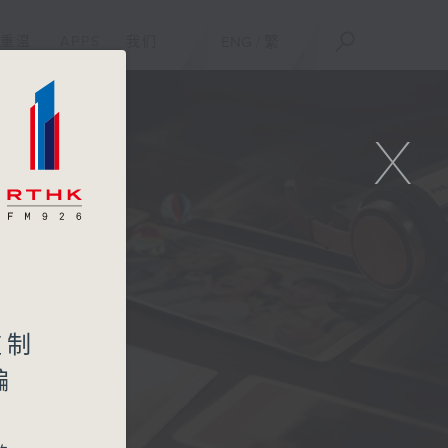
重温
APPS
我们
ENG
/
繁
X
一
监制
编