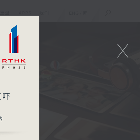
重温
APPS
我们
ENG
/
繁
X
倾吓
韵