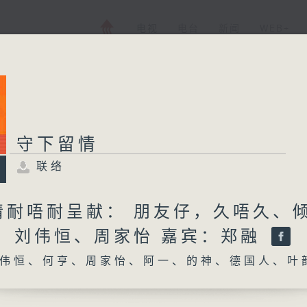
电视
电台
新闻
WEB+
守下留情
联络
情耐唔耐呈献： 朋友仔，久唔久、
持：刘伟恒、周家怡 嘉宾：郑融
伟恒、何亨、周家怡、阿一、的神、德国人、叶