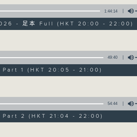
1:44:14
026 - 足本 Full (HKT 20:00 - 22:00)
Volume
守下留情
49:40
art 1 (HKT 20:05 - 21:00)
联络
所有集数
Volume
您喜欢这个节目吗?
54:44
art 2 (HKT 21:04 - 22:00)
主持人：刘伟恒、何亨、周家怡、阿一、的神
Volume
守下留情大阵仗，星期一至五晚上八至十，放