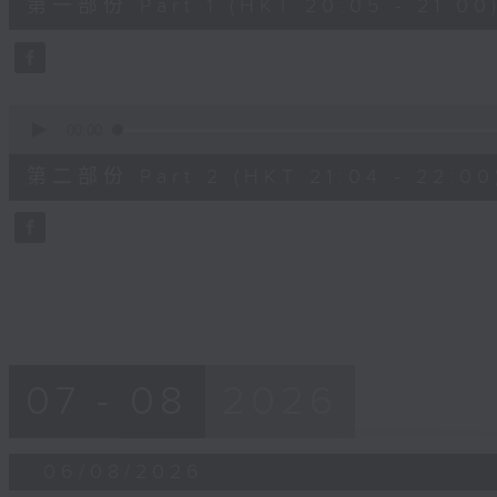
第一部份 Part 1 (HKT 20:05 - 21:00
minutes,
0
seconds
Volume
90%
0
seconds
00:00
of
56
第二部份 Part 2 (HKT 21:04 - 22:00
minutes,
9
seconds
Volume
90%
07 - 08
2026
06/08/2026