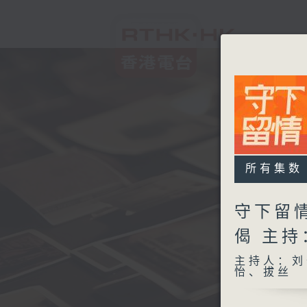
所有集数
守下留
偈 主
主持人：刘
怡、拔丝