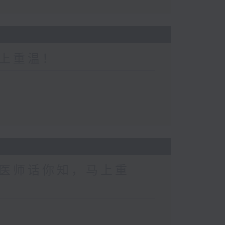
上重温！
医师话你知，马上重