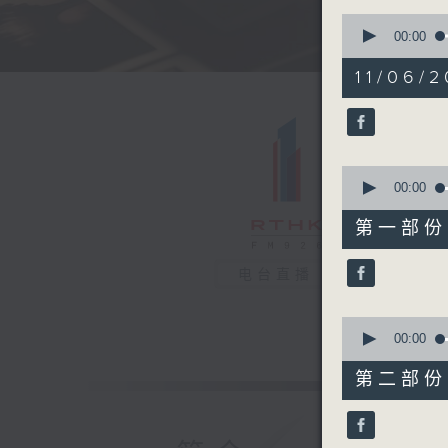
0
seconds
00:00
of
1
11/06/2
hour,
44
minutes,
14
seconds
90%
0
seconds
00:00
of
49
第一部份 P
minutes,
40
seconds
电台直播
90%
0
seconds
00:00
of
54
第二部份 P
minutes,
44
seconds
90%