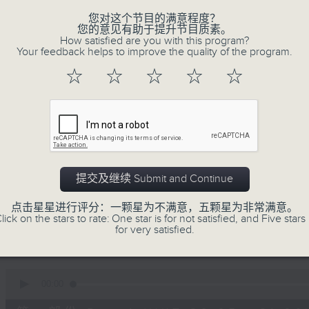
您对这个节目的满意程度？
您的意见有助于提升节目质素。
How satisfied are you with this program?
Your feedback helps to improve the quality of the program.
☆
☆
☆
☆
☆
06/08/2026
守下留情
0
提交及继续 Submit and Continue
seconds
00:00
of
1
06/08/2026 - 足本 Full (HKT 20:05
点击星星进行评分：一颗星为不满意，五颗星为非常满意。
hour,
lick on the stars to rate: One star is for not satisfied, and Five stars 
50
for very satisfied.
minutes,
59
seconds
Volume
90%
0
seconds
00:00
of
55