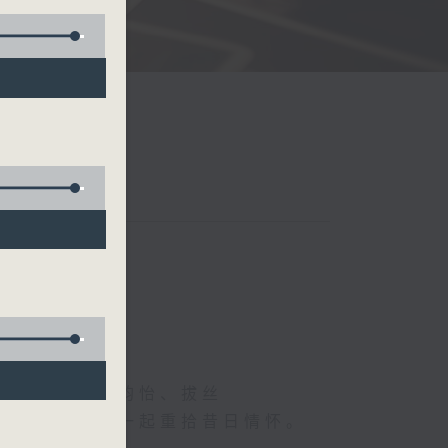
、德国人、叶韵怡、拔丝
下烦嚣心情，一起重拾昔日情怀。