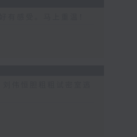
好有感受。马上重温！
行？刘伟恒胆粗粗试密室逃