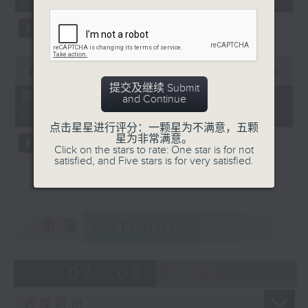
21:00)
10
seconds
0
seconds
00:00
56:09
of
提交及继续 Submit
56
第二部份 Part 2 (HKT 21:04 -
and Continue
minutes,
22:00)
9
seconds
点击星星进行评分：一颗星为不满意，五颗
星为非常满意。
Click on the stars to rate: One star is for not
satisfied, and Five stars is for very satisfied.
重温
CATCHUP
07 - 08
2026