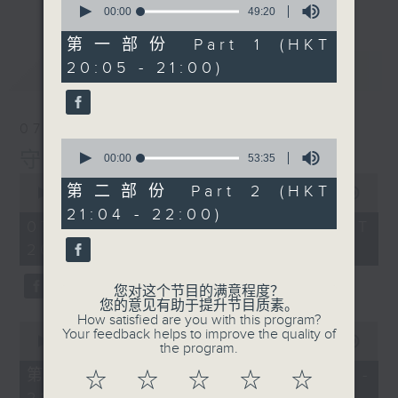
seconds
00:00
49:20
of
49
第一部份 Part 1 (HKT
minutes,
20:05 - 21:00)
最新
LATEST
20
seconds
07/08/2026
0
守下留情
seconds
00:00
53:35
of
0
53
第二部份 Part 2 (HKT
seconds
00:00
1:50:59
minutes,
of
21:04 - 22:00)
35
1
07/08/2026 - 足本 Full (HKT
seconds
hour,
20:05 - 22:00)
50
minutes,
59
您对这个节目的满意程度？
seconds
您的意见有助于提升节目质素。
How satisfied are you with this program?
0
Your feedback helps to improve the quality of
seconds
00:00
55:10
the program.
of
55
第一部份 Part 1 (HKT 20:05 -
☆
☆
☆
☆
☆
minutes,