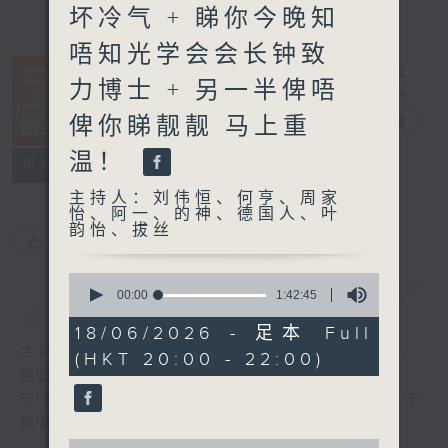
坏冷气 + 睇你今晚知
唔知光学会会长钟致
力博士 + 另一半俾唔
俾你睇靓靓 马上重
守下留情
电台直播
温！
联络
所有集数
主持人：刘伟恒、何亨、周家
怡、阿一、的神、德国人、叶
韵怡、拔丝
您喜欢这个节目吗?
0
seconds
00:00
1:42:45
简介
GIST
of
1
18/06/2026 - 足本 Full
hour,
主持人：刘伟恒、何亨、周家怡、阿一、的神、
(HKT 20:00 - 22:00)
42
minutes,
德国人、叶韵怡、拔丝
45
守下留情大阵仗，星期一至五晚上八至十，放下
seconds
烦嚣心情，一起重拾昔日情怀。
0