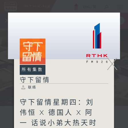
ENG
/
繁
×
全新 RTHK On The Go
取得
一手掌握 RTHK 电台、电视节目
X
所有集数
守下留情
联络
守下留情星期四：刘
伟恒 X 德国人 X 阿
一 话说小弟大热天时