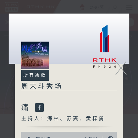
ENG
/
繁
×
全新 RTHK On The Go
取得
一手掌握 RTHK 电台、电视节目
X
所有集数
周末斗秀场
痛
主持人：海林、苏奭、黄梓勇
0