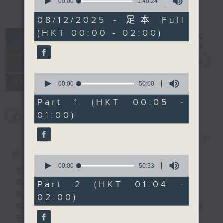
seconds
00:00
1:40:24
of
1
08/12/2025 - 足本 Full
hour,
(HKT 00:00 - 02:00)
40
minutes,
24
seconds
周末斗秀场
电台直播
0
所有集数
seconds
00:00
50:00
of
50
Part 1 (HKT 00:05 -
minutes,
01:00)
您喜欢这个节目吗?
0
seconds
简介
GIST
0
seconds
00:00
50:33
主持人：海林、苏奭、黄梓勇
of
50
海林 — 多媒体策略师、资深瑜伽培训导师。
Part 2 (HKT 01:04 -
minutes,
精通多国语言， 兴趣满天下。
02:00)
33
seconds
苏奭 — 麻省理工硕士男，经验主义者、数据
至上。精通中外历史文化通识。