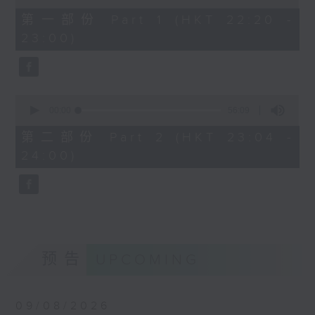
of
40
第一部份 Part 1 (HKT 22:20 -
minutes,
23:00)
0
seconds
0
seconds
00:00
56:09
of
56
第二部份 Part 2 (HKT 23:04 -
minutes,
24:00)
9
seconds
预告
UPCOMING
09/08/2026