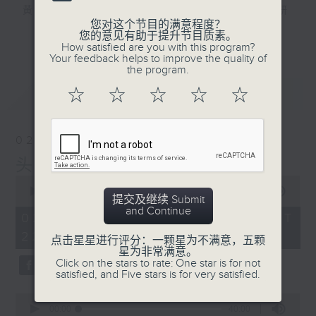
黄梓勇 — 博士级大学讲师，精通中国文史研
您对这个节目的满意程度？
究，热爱运动和「阿美咔叽」，资深猫奴。
更多...
您的意见有助于提升节目质素。
How satisfied are you with this program?
Your feedback helps to improve the quality of
逢星期日10点晚间新闻后至12点，三位主持
the program.
— 海林、苏奭、黄梓勇，同听众一齐打开脑
最新
LATEST
☆
☆
☆
☆
☆
洞，由冷知识到社会现象，再由历史事件到流
行文化，喺斗「秀」场度展开一星期一次嘅脑
力大「秀」！
02/08/2026
头发
0
seconds
00:00
1:36:00
提交及继续 Submit
of
and Continue
1
02/08/2026 - 足本 Full (HKT
hour,
22:20 - 24:00)
36
点击星星进行评分：一颗星为不满意，五颗
minutes,
星为非常满意。
0
Click on the stars to rate: One star is for not
seconds
satisfied, and Five stars is for very satisfied.
0
seconds
00:00
40:00